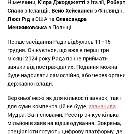
Німеччини,
К’яра Джорджетті
з Італії,
Роберт
Спано
з Ісландії,
Вейо Хейсканен
з Фінляндії,
Люсі Рід
з США та
Олександра
Менжиковська
з Польщі.
Перше засідання Ради відбулось 11–15
грудня. Очікується, що вже в перші три
місяці 2024 року Рада почне приймати
заявки від постраждалих. Подання можна
буде надсилати самостійно, або через органи
державної влади.
Верхньої межі як для кількості заявок, так і
для суми компенсацій не буде,
зазначила
Мудра. За її словами, Реєстр очікує кілька
мільйонів заяв на відшкодування. Зокрема,
спеціалісти готують цифрову платформу, де