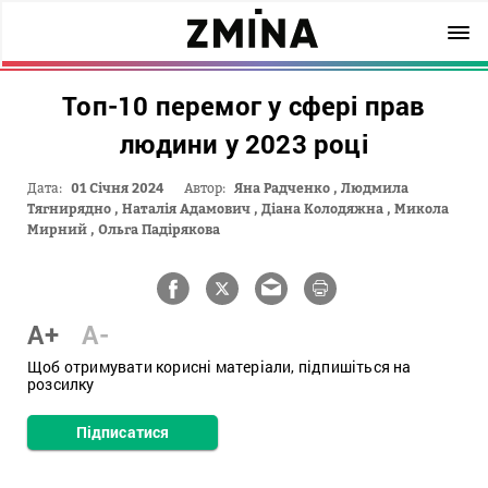
Топ-10 перемог у сфері прав
людини у 2023 році
Дата:
01 Січня 2024
Автор:
Яна Радченко
,
Людмила
Тягнирядно
,
Наталія Адамович
,
Діана Колодяжна
,
Микола
Мирний
,
Ольга Падірякова
A+
A-
Щоб отримувати корисні матеріали, підпишіться на
розсилку
Підписатися