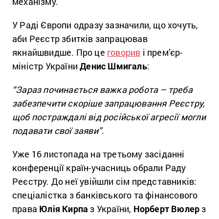
механізму.
У Раді Європи одразу зазначили, що хочуть,
аби Реєстр збитків запрацював
якнайшвидше. Про це
говорив
і прем’єр-
міністр України
Денис Шмигаль
:
“Зараз починається важка робота – треба
забезпечити скоріше запрацювання Реєстру,
щоб постраждалі від російської агресії могли
подавати свої заяви”.
Уже 16 листопада на третьому засіданні
конференції країн-учасниць обрали Раду
Реєстру. До неї увійшли сім представників:
спеціалістка з банківського та фінансового
права
Юлія Кирпа
з України,
Норберт Вюлер
з