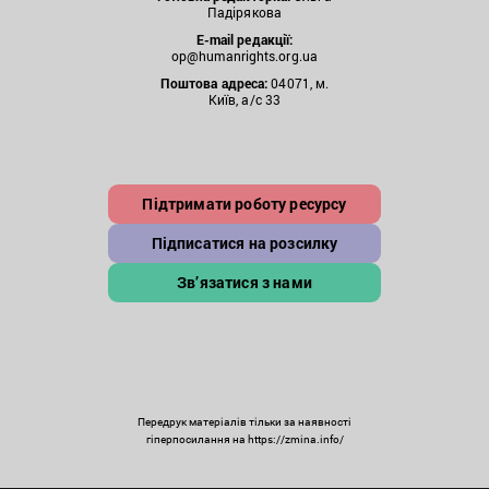
Падірякова
E-mail редакції:
op@humanrights.org.ua
Поштова
адреса:
04071, м.
Київ, а/с 33
Підтримати роботу ресурсу
Підписатися на розсилку
Зв’язатися з нами
Передрук матеріалів тільки за наявності
гіперпосилання на https://zmina.info/