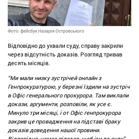
Фото: фейсбук Назарія Островського
Відповідно до ухвали суду, справу закрили
через відсутність доказів. Розгляд тривав
десять місяців.
“Ми мали низку зустрічей онлайн з
Генпрокуратурою, у березні їздили на зустріч
в Офіс генерального прокурора. Там виклали
докази, аргументи, розповіли, як усе є.
Минуло три місяці, і от Офіс генпрокурора
закрив це провадження на підставі браку
доказів доведення нашої провини.
Відповідно, немає підстав, щоб іти до суду”
,