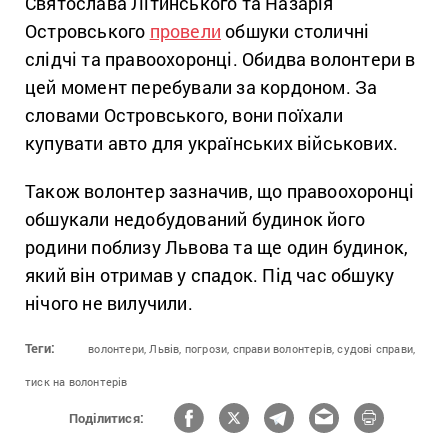
Святослава Літинського та Назарія
Островського
провели
обшуки столичні
слідчі та правоохоронці. Обидва волонтери в
цей момент перебували за кордоном. За
словами Островського, вони поїхали
купувати авто для українських військових.
Також волонтер зазначив, що правоохоронці
обшукали недобудований будинок його
родини поблизу Львова та ще один будинок,
який він отримав у спадок. Під час обшуку
нічого не вилучили.
Теги:
волонтери,
Львів,
погрози,
справи волонтерів,
судові справи,
тиск на волонтерів
Поділитися: