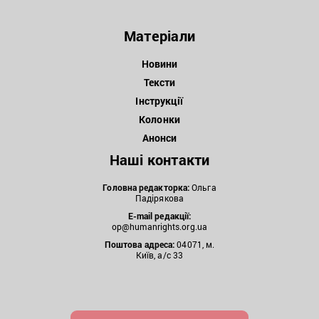
Матеріали
Новини
Тексти
Інструкції
Колонки
Анонси
Наші контакти
Головна редакторка:
Ольга
Падірякова
E-mail редакції:
op@humanrights.org.ua
Поштова
адреса:
04071, м.
Київ, а/с 33