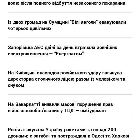
волю після повного відбуття незаконного покарання
Із двох громад на Сумщині “Білі янголи” евакуювали
чотирьох цивільних
Запорізька АЕС двічі за день втрачала зовнішнє
електроживлення — “Енергоатом”
На Київщині внаслідок російського удару загинула
директорка столичного ліцею разом із чоловіком та
онуком
На Закарпатті виявили масові порушення прав
військовозобов’язаних у ТЦК — омбудсман
Росія атакувала Україну ракетами та понад 200
дронами: є загиблі та постраждалі в Одесі та Харкові