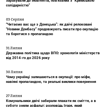
зарахували до іноагентів, пов’язаних з “Кримською
солідарністю”
03 Серпня
“Читаємо вас ще з Донецька”: як двічі релоковані
“Новини Донбасу” продовжують писати про окупацію
та боротися з пропагандою
31 Липня
Державна політика щодо ВПО: хронологія міністерств
від 2014-го до 2026 року
30 Липня
Чому українці залишаються в окупації: про міфи,
навіяні пропагандою, та реальні виклики повернення
27 Липня
Комунальники двічі забирали плакати як сміття, а в
суботу зняли асфальт: розповідь Ігоря, який