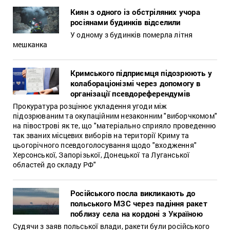
Киян з одного із обстріляних учора
росіянами будинків відселили
У одному з будинків померла літня
мешканка
Кримського підприємця підозрюють у
колабораціонізмі через допомогу в
організації псевдореферендумів
Прокуратура розцінює укладення угоди між
підозрюваним та окупаційним незаконним "виборчкомом"
на півострові як те, що "матеріально сприяло проведенню
так званих місцевих виборів на території Криму та
цьогорічного псевдоголосування щодо "входження"
Херсонської, Запорізької, Донецької та Луганської
областей до складу РФ"
Російського посла викликають до
польського МЗС через падіння ракет
поблизу села на кордоні з Україною
Судячи з заяв польської влади, ракети були російського