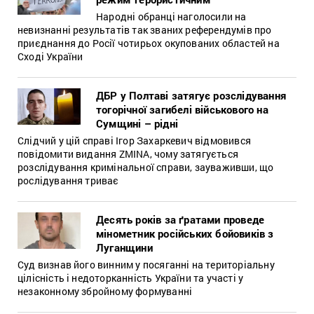
Народні обранці наголосили на
невизнанні результатів так званих референдумів про
приєднання до Росії чотирьох окупованих областей на
Сході України
ДБР у Полтаві затягує розслідування
тогорічної загибелі військового на
Сумщині – рідні
Слідчий у цій справі Ігор Захаркевич відмовився
повідомити видання ZMINA, чому затягується
розслідування кримінальної справи, зауваживши, що
рослідування триває
Десять років за ґратами проведе
мінометник російських бойовиків з
Луганщини
Суд визнав його винним у посяганні на територіальну
цілісність і недоторканність України та участі у
незаконному збройному формуванні