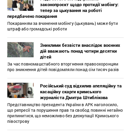
законопроєкт щодо протидії мобінгу:
тепер за цькування на роботі
передбачено покарання
Покаранням за вчинення мобінгу (цькувань) може бути
штраф або громадські роботи
Зниклими безвісти внаслідок воєнних
дій вважають понад чотири десятки
дітей
За час повномашстабного вторгнення правоохоронцям
про зникнення дітей повідомляли понад сім тисяч разів
Російський суд відхилив апеляційну та
касаційну скарги кримського
журналіста Дмитра Штиблікова
Представництво президента України в АРК наголосило,
що репресії та порушення прав та свобод повинні негайно
припинитися, що неможливо без деокупації Кримського
півострову