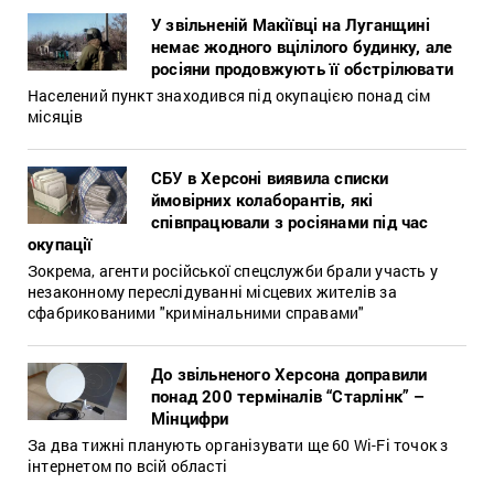
У звільненій Макіївці на Луганщині
немає жодного вцілілого будинку, але
росіяни продовжують її обстрілювати
Населений пункт знаходився під окупацією понад сім
місяців
СБУ в Херсоні виявила списки
ймовірних колаборантів, які
співпрацювали з росіянами під час
окупації
Зокрема, агенти російської спецслужби брали участь у
незаконному переслідуванні місцевих жителів за
сфабрикованими "кримінальними справами"
До звільненого Херсона доправили
понад 200 терміналів “Старлінк” –
Мінцифри
За два тижні планують організувати ще 60 Wi-Fi точок з
інтернетом по всій області