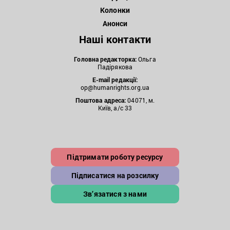
Колонки
Анонси
Наші контакти
Головна редакторка:
Ольга
Падірякова
E-mail редакції:
op@humanrights.org.ua
Поштова
адреса:
04071, м.
Київ, а/с 33
Підтримати роботу ресурсу
Підписатися на розсилку
Зв’язатися з нами