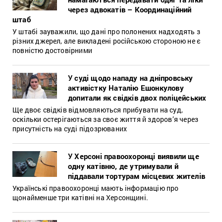
через адвокатів – Координаційний
штаб
У штабі зауважили, що дані про полонених надходять з
різних джерел, але викладені російською стороною не є
повністю достовірними
У суді щодо нападу на дніпровську
активістку Наталію Ешонкулову
допитали як свідків двох поліцейських
Ще двоє свідків відмовляються прибувати на суд,
оскільки остерігаються за своє життя й здоров’я через
присутність на суді підозрюваних
У Херсоні правоохоронці виявили ще
одну катівню, де утримували й
піддавали тортурам місцевих жителів
Українські правоохоронці мають інформацію про
щонайменше три катівні на Херсонщині.