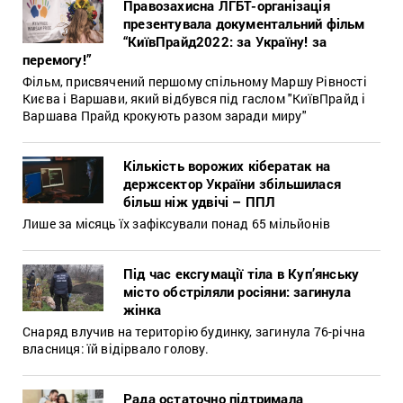
Правозахисна ЛГБТ-організація
презентувала документальний фільм
“КиївПрайд2022: за Україну! за
перемогу!”
Фільм, присвячений першому спільному Маршу Рівності
Києва і Варшави, який відбувся під гаслом "КиївПрайд і
Варшава Прайд крокують разом заради миру"
Кількість ворожих кібератак на
держсектор України збільшилася
більш ніж удвічі – ППЛ
Лише за місяць їх зафіксували понад 65 мільйонів
Під час ексгумації тіла в Куп’янську
місто обстріляли росіяни: загинула
жінка
Снаряд влучив на територію будинку, загинула 76-річна
власниця: їй відірвало голову.
Рада остаточно підтримала