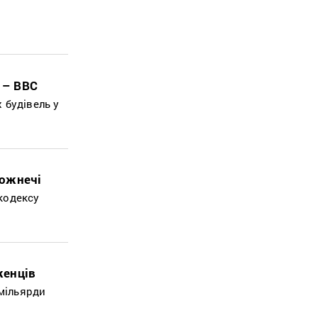
 – ВВС
х будівель у
рожнечі
кодексу
женців
 мільярди