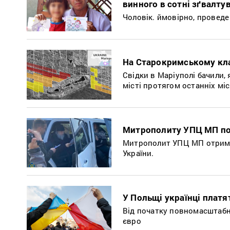
винного в сотні зґвалту
Чоловік. ймовірно, проведе 
На Старокримському кла
Свідки в Маріуполі бачили, 
місті протягом останніх міс
Митрополиту УПЦ МП пов
Митрополит УПЦ МП отримав
України.
У Польщі українці платя
Від початку повномасштабно
євро