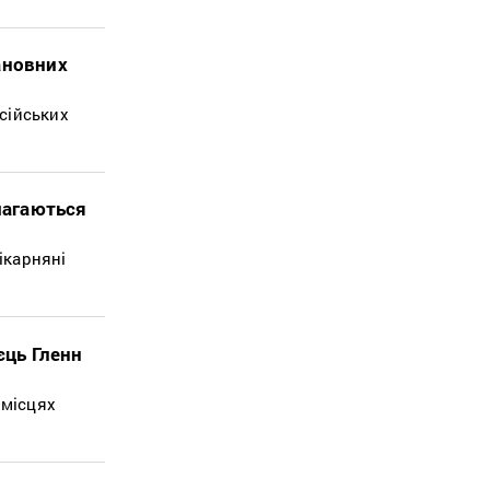
ановних
сійських
магаються
ікарняні
єць Гленн
 місцях