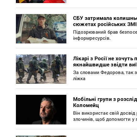
СБУ затримала колишньо
сюжетах російських ЗМІ
Підозрюваний брав безпосе
інформресурсів.
Лікарі з Росії не хочут
якнайшвидше звідти ви
За словами Федорова, так зв
ліжка
Мобільні групи з розслі
Коломейц
Він використає свій досвід
злочинів, щоб допомогти у 