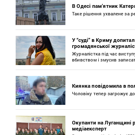
В Одесі пам’ятник Катер
Таке рішення ухвалене за 
У “суді” в Криму допита
громадянської журналіс
Журналістка під час виступ
вбивством і змусив записат
Киянка повідомила в по
Чоловіку тепер загрожує до
Окупанти на Луганщині 
медіаексперт