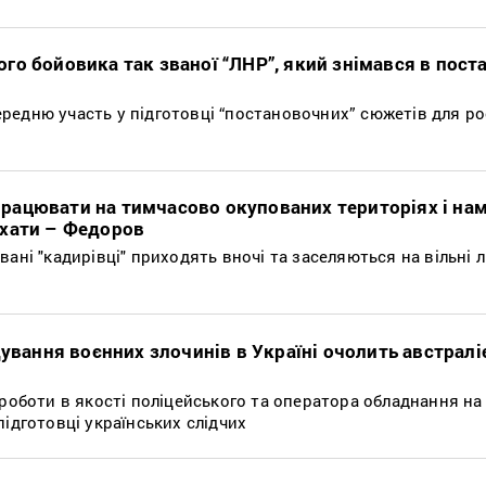
го бойовика так званої “ЛНР”, який знімався в пост
редню участь у підготовці “постановочних” сюжетів для ро
ь працювати на тимчасово окупованих територіях і на
їхати – Федоров
ані "кадирівці" приходять вночі та заселяються на вільні л
дування воєнних злочинів в Україні очолить австралі
 роботи в якості поліцейського та оператора обладнання на
підготовці українських слідчих