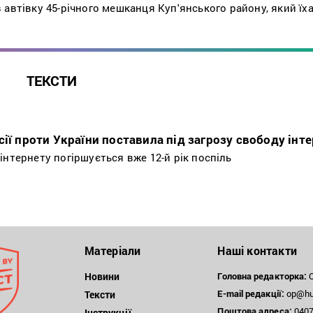
 автівку 45-річного мешканця Куп'янського району, який їх
ТЕКСТИ
сії проти України поставила під загрозу свободу інт
інтернету погіршується вже 12-й рік поспіль
Матеріали
Наші контакти
Новини
Головна редакторка:
О
E-mail редакції:
op@hum
Тексти
Поштова
адреса:
04071
Інструкції