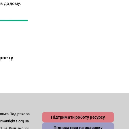
ав додому.
ернету
льга Падірякова
Підтримати роботу ресурсу
anrights.org.ua
Підписатися на розсилку
, м. Київ, а/с 33