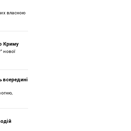
лих власною
о Криму
" нової
ь всередині
вогню,
водій