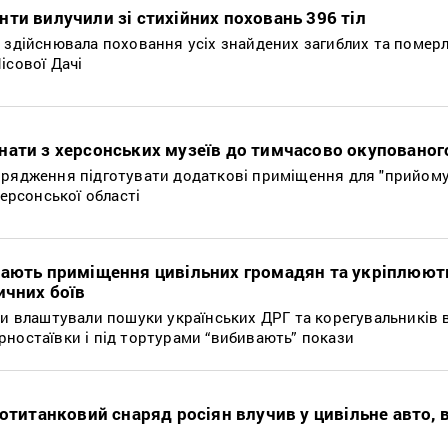
ти вилучили зі стихійних поховань 396 тіл
а здійснювала поховання усіх знайдених загиблих та помер
ісової Дачі
нати з херсонських музеїв до тимчасово окупованог
орядження підготувати додаткові приміщення для "прийому
Херсонської області
мають приміщення цивільних громадян та укріплюют
ичних боїв
ти влаштували пошуки українських ДРГ та корегувальників 
рностаївки і під тортурами “вибивають” покази
ротитанковий снаряд росіян влучив у цивільне авто, 