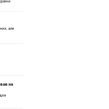
країни
них, але
я
вав на
 для