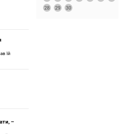
28
29
30
я
ав їй
ати, –