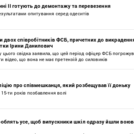
ині ІІ готують до демонтажу та перевезення
результатами опитування серед одеситів
ли двох співробітників ФСБ, причетних до викраденн
тки Ірини Данилович
у цього свідка заявила, що цей період офіцер ФСБ погрожув
и відео, що вона не має претензій до силовиків
ліцію про співмешканця, який розбещував її доньку
 15-ти років позбавлення волі
роблять усе, щоб випускники шкіл одразу йшли воюв