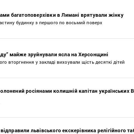
нами багатоповерхівки в Лимані врятували жінку
частину будинку з першого по восьмий поверх
аду” майже зруйнували ясла на Херсонщині
о вторгнення у закладі вихоували щість десяткі дітей
олонений росіянами колишній капітан українських 
у
відправили львівського екскерівника релігійного та