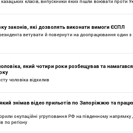
0 казацьких класів, випускники яких пішли воювати проти У
зку законів, які дозволять виконати вимоги ЄСПЛ
езидента ветувати й повернути на доопрацювання один з 
чоловіка, який чотири роки розбещував та намагавс
рку
сту чоловіка відхилив
 який знімав відео прильотів по Запоріжжю та працю
торили окупаційні угруповання РФ на південному напрямку
в по регіону