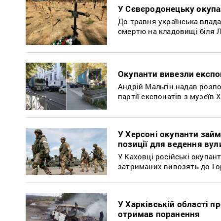
У Сєвєродонецьку окупан
До травня українська влад
смертю на кладовищі біля Л
Окупанти вивезли експо
Андрій Мальгін надав розп
партії експонатів з музеїв 
У Херсоні окупанти зай
позиції для ведення вул
У Каховці російські окупан
затриманих вивозять до Го
У Харківській області п
отримав поранення