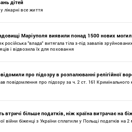
вань дітей
у лікарні все життя
довищі Маріуполя виявили понад 1500 нових могил
як російська "влада" витягала тіла з-під завалів зруйновани
яців і відвозила їх для поховання
ідомили про підозру в розпалюванні релігійної во
 повідомлення про підозру за ч. 2 ст. 161 Кримінального 
ть втричі більше податків, ніж країна витрачає на бі
ї війни біженці з України сплатили у Польщі податків на 2