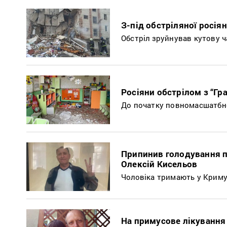
З-під обстріляної росія
Обстріл зруйнував кутову 
Росіяни обстрілом з “Гр
До початку повномасшатбног
Припинив голодування п
Олексій Кисельов
Чоловіка тримають у Крим
На примусове лікування 