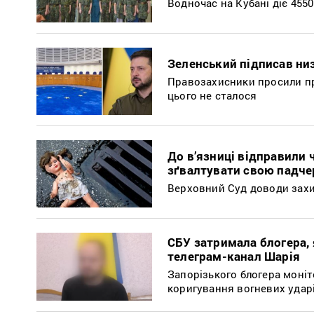
Водночас на Кубані діє 455
Зеленський підписав ни
Правозахисники просили пр
цього не сталося
До в’язниці відправили 
зґвалтувати свою падче
Верховний Суд доводи захи
СБУ затримала блогера,
телеграм-канал Шарія
Запорізького блогера моні
коригування вогневих ударі