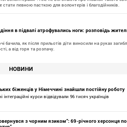
 стати певною пасткою для волонтерів і благодійників.
идіння в підвалі атрофувались ноги: розповідь жите
очі бачила, як після прильотів діти виносили на руках загибл
ті, а від горя та розпачу.
НОВИНИ
ьких біженців у Німеччині знайшли постійну роботу
 інтеграційні курси відвідували 96 тисяч українців
овернувся з чорним язиком”: 69-річного херсонця п
ртур”