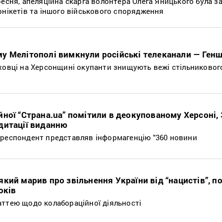
ресня, апеляційна скарга волонтера Олега Яницького була 
рнікетів та іншого військового спорядження
у Мелітополі вимкнули російські телеканали — Ген
ховці на Херсонщині окупанти знищують вежі стільникового
ної “Страна.ua” помітили в деокупованому Херсоні,
дитації виданню
ореспондент представляв інформагенцію "360 новини
кий марив про звільнення України від “нацистів”, п
оків
аттею щодо колабораційної діяльності