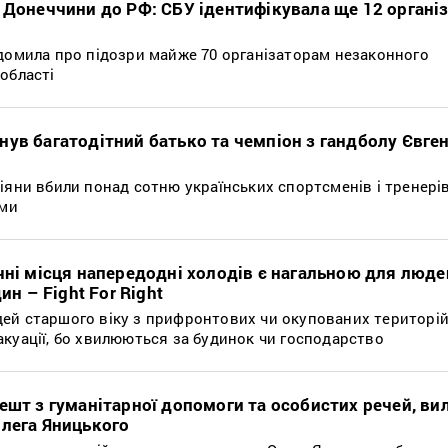
 Донеччини до РФ: СБУ ідентифікувала ще ​​12 органі
ідомила про підозри майже 70 організаторам незаконного
області
ув багатодітний батько та чемпіон з гандболу Євге
іяни вбили понад сотню українських спортсменів і тренерів,
ими
чні місця напередодні холодів є нагальною для люде
ин – Fight For Right
ей старшого віку з прифронтових чи окупованих територій,
куації, бо хвилюються за будинок чи господарство
ешт з гуманітарної допомоги та особистих речей, ви
Олега Яницького