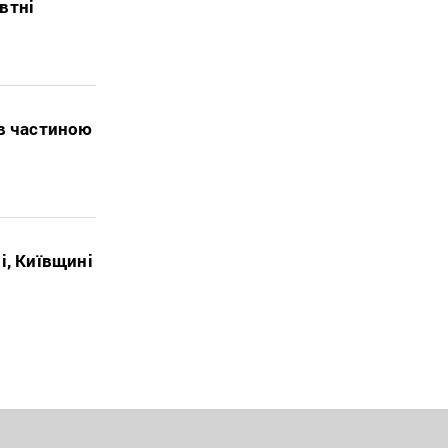
втні
ав частиною
і, Київщині