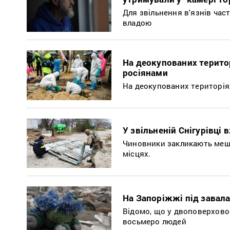
Для звільнення в'язнів час
владою
На деокупованих територ
росіянами
На деокупованих територія
У звільненій Снігурівці
Чиновники закликають мешк
місцях.
На Запоріжжі під завала
Відомо, що у двоповерхово
восьмеро людей