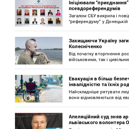
Ініціювали “приєднання”
псевдореферендумів
Загалом СБУ викрила і пов
“референдуму” у Донецькій 
Захищаючи Україну загин
Колесніченко
Від початку вторгнення рос
військовими, так і цивільн
Евакуація в більш безпе
інвалідністю та їхніх род
Найскладніше рятувати люд
вони відмовляються від ева
Апеляційний суд зняв ар
львівського волонтера 