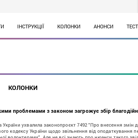
ТИ
ІНСТРУКЦІЇ
КОЛОНКИ
АНОНСИ
ТЕС
КОЛОНКИ
Якими проблемами з законом загрожує збір благодій
 України ухвалила законопроєкт 7492 "Про внесення змін д
ового кодексу України щодо звільнення від оподаткування п
аної волонтерами”. Але не всі знають про нюанси такого зві