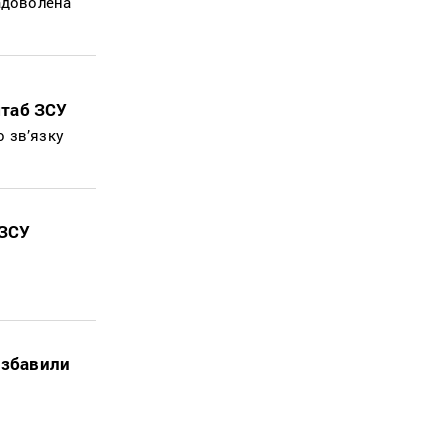
задоволена
штаб ЗСУ
 зв’язку
 ЗСУ
озбавили