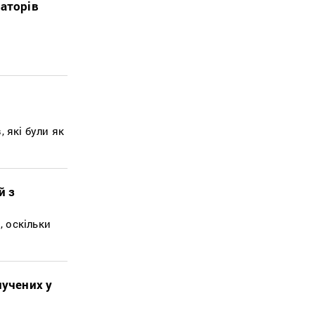
заторів
н
 які були як
й з
 оскільки
лучених у