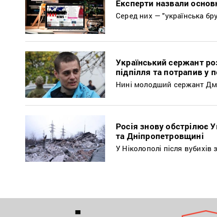
Експерти назвали основ
Серед них — "українська бру
Український сержант роз
підпілля та потрапив у 
Нині молодший сержант Дм
Росія знову обстрілює У
та Дніпропетровщині
У Ніколополі після вубихів 