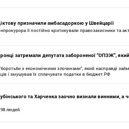
іктову призначили амбасадоркою у Швейцарії
генпрокурора її постійно критикували правозахисники та ак
ронці затримали депутата забороненої “ОПЗЖ”, яки
 "боротьби з економічними злочинами", який насправді зай
ців і змушував їх сплачувати податки в бюджет РФ
Дубінського та Харченка заочно визнали винними, а 
298 людей