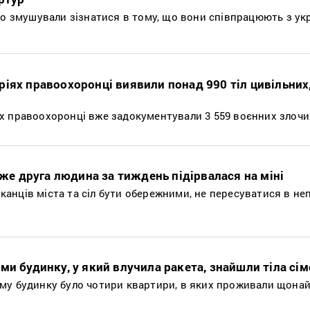
то змушували зізнатися в тому, що вони співпрацюють з ук
іях правоохоронці виявили понад 990 тіл цивільних
х правоохоронці вже задокументували 3 559 воєнних злочи
 вже друга людина за тиждень підірвалася на міні
анців міста та сіл бути обережними, не пересуватися в не
ми будинку, у який влучила ракета, знайшли тіла сі
му будинку було чотири квартири, в яких проживали щон