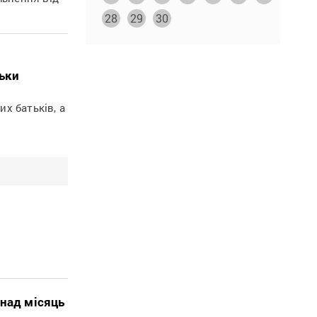
28
29
30
льки
их батьків, а
онад місяць