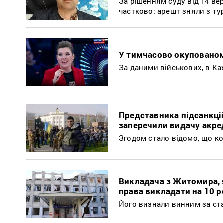
За рішенням суду від 14 ве
частково: арешт зняли з ту
У тимчасово окупованом
За даними військових, в Ка
Представника підсанкцій
заперечили видачу акре
Згодом стало відомо, що к
Викладача з Житомира, я
права викладати на 10 р
Його визнали винним за ст