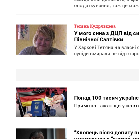
оподаткування, тож це може
Тетяна Кудрявцева
У мого сина з ДЦП від с
Північної Салтівки
У Харкові Тетяна на власні 
сусіди вмирали не від старос
Понад 100 тисяч українс
Примітно також, що у жовтні
“Хлопець після допиту п
утримували у “камері то