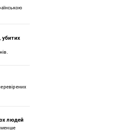
раїнською
, убитих
нів.
перевірених
мох людей
айменше