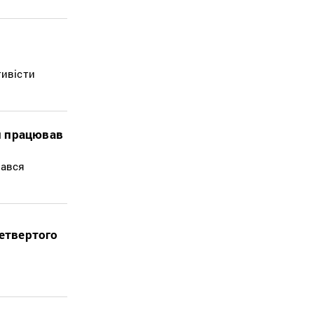
тивісти
й працював
мався
четвертого