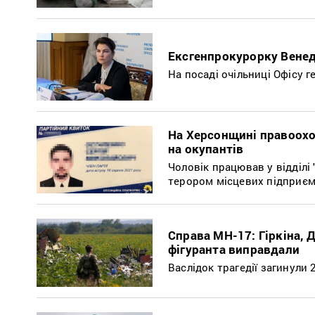
Ексгенпрокурорку Венед
На посаді очільниці Офісу 
На Херсонщині правоохо
на окупантів
Чоловік працював у відділі
терором місцевих підприєм
Справа МН-17: Гіркіна, 
фігуранта виправдали
Васлідок трагедії загинули 