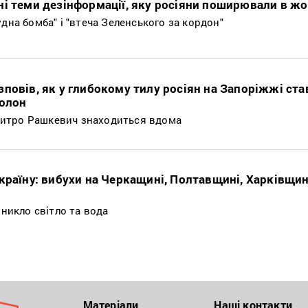
ні теми дезінформації, яку росіяни поширювали в жо
дна бомба" і "втеча Зеленського за кордон"
повів, як у глибокому тилу росіян на Запоріжжі ст
полон
итро Рашкевич знаходиться вдома
країну: вибухи на Черкащині, Полтавщині, Харківщин
зникло світло та вода
Матеріали
Наші контакти