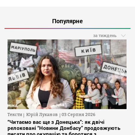
Популярне
за тиждень
Тексти
Юрій Луканов
03 Серпня 2026
“Читаємо вас ще з Донецька”: як двічі
релоковані “Новини Донбасу” продовжують
писати про окупацію та боротися з