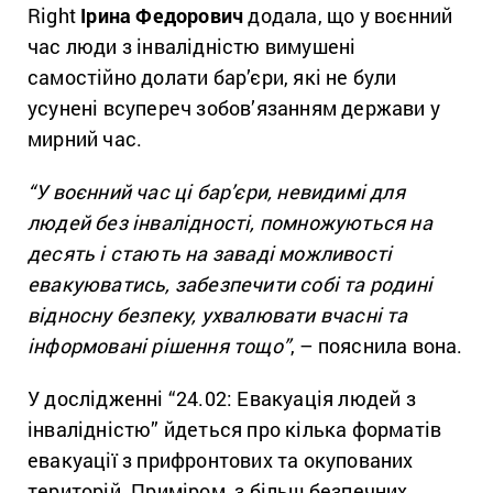
Right
Ірина Федорович
додала, що у воєнний
час люди з інвалідністю вимушені
самостійно долати бар’єри, які не були
усунені всупереч зобов’язанням держави у
мирний час.
“У воєнний час ці бар’єри, невидимі для
людей без інвалідності, помножуються на
десять і стають на заваді можливості
евакуюватись, забезпечити собі та родині
відносну безпеку, ухвалювати вчасні та
інформовані рішення тощо”
, – пояснила вона.
У дослідженні “24.02: Евакуація людей з
інвалідністю” йдеться про кілька форматів
евакуації з прифронтових та окупованих
територій. Приміром, з більш безпечних