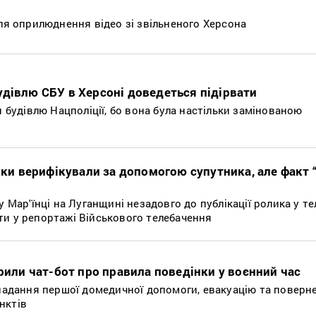
сля оприлюднення відео зі звільненого Херсона
удівлю СБУ в Херсоні доведеться підірвати
и будівлю Нацполіції, бо вона була настільки замінованою
лики верифікували за допомогою супутника, але факт 
у Мар'їнці на Луганщині незадовго до публікації ролика у те
ти у репортажі Військового телебачення
орили чат-бот про правила поведінки у воєнний час
 надання першої домедичної допомоги, евакуацію та поверн
нктів