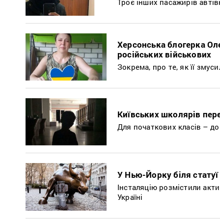
Троє інших пасажирів авті
Херсонська блогерка Ол
російських військових
Зокрема, про те, як її зму
Київських школярів пер
Для початкових класів – до
У Нью-Йорку біля статуї
Інсталяцію розмістили акти
Україні