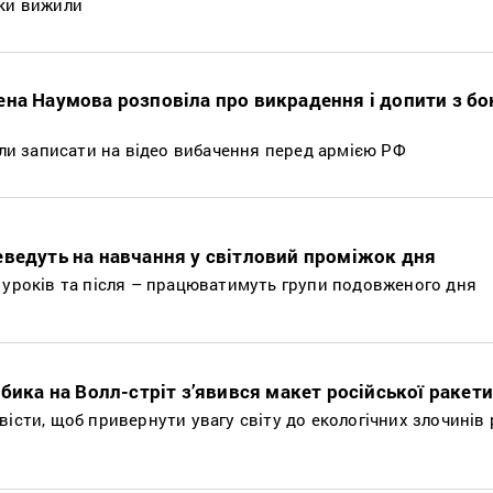
вки вижили
ена Наумова розповіла про викрадення і допити з бо
сили записати на відео вибачення перед армією РФ
еведуть на навчання у світловий проміжок дня
 уроків та після – працюватимуть групи подовженого дня
 бика на Волл-стріт з’явився макет російської ракети
вісти, щоб привернути увагу світу до екологічних злочинів 