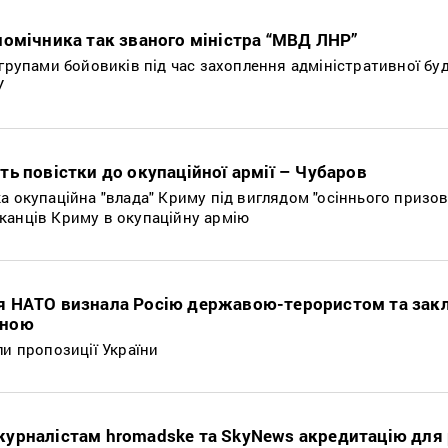
помічника так званого міністра “МВД ЛНР”
 групами бойовиків під час захоплення адміністративної буд
У
ь повістки до окупаційної армії – Чубаров
а окупаційна "влада" Криму під виглядом "осіннього призов
канців Криму в окупаційну армію
я НАТО визнала Росію державою-терористом та зак
аїною
ли пропозиції України
урналістам hromadske та SkyNews акредитацію для 