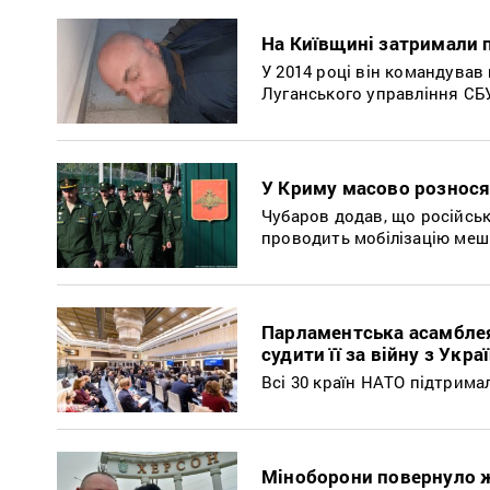
На Київщині затримали 
У 2014 році він командував
Луганського управління СБ
У Криму масово розносят
Чубаров додав, що російськ
проводить мобілізацію меш
Парламентська асамбле
судити її за війну з Укр
Всі 30 країн НАТО підтрима
Міноборони повернуло ж