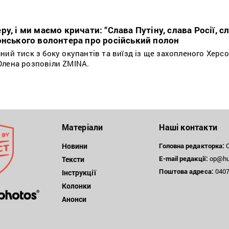
у, і ми маємо кричати: “Слава Путіну, слава Росії, с
онського волонтера про російський полон
ний тиск з боку окупантів та виїзд із ще захопленого Херс
Олена розповіли ZMINA.
Матеріали
Наші контакти
Новини
Головна редакторка:
О
E-mail редакції:
op@hum
Тексти
Поштова
адреса:
04071
Інструкції
Колонки
Анонси