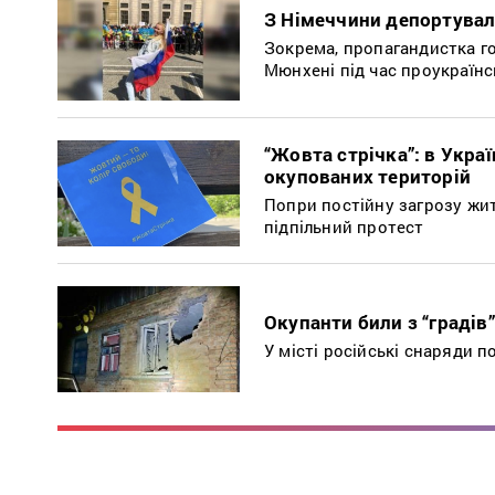
З Німеччини депортували
Зокрема, пропагандистка го
Мюнхені під час проукраїнс
“Жовта стрічка”: в Укра
окупованих територій
Попри постійну загрозу жи
підпільний протест
Окупанти били з “градів
У місті російські снаряди 