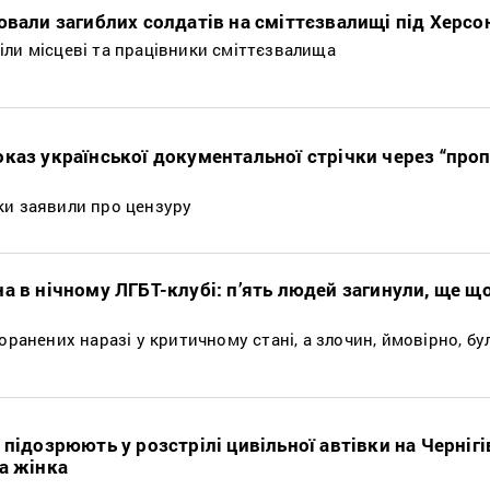
ювали загиблих солдатів на сміттєзвалищі під Херс
іли місцеві та працівники сміттєзвалища
каз української документальної стрічки через “про
ки заявили про цензуру
на в нічному ЛГБТ-клубі: п’ять людей загинули, ще 
оранених наразі у критичному стані, а злочин, ймовірно, бу
 підозрюють у розстрілі цивільної автівки на Чернігі
а жінка