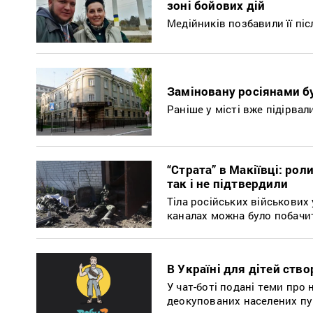
зоні бойових дій
Медійників позбавили її пі
Заміновану росіянами б
Раніше у місті вже підірвал
“Страта” в Макіївці: ро
так і не підтвердили
Тіла російських військових 
каналах можна було побачи
В Україні для дітей ств
У чат-боті подані теми про
деокупованих населених пу