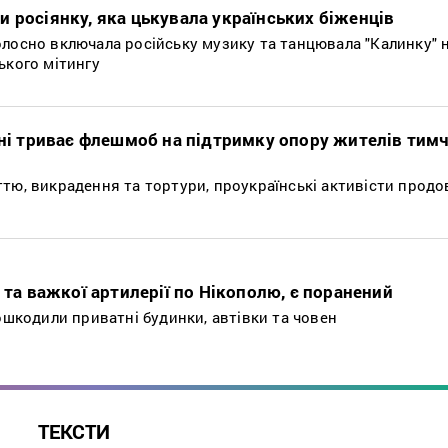
 росіянку, яка цькувала українських біженців
лосно включала російську музику та танцювала "Калинку" н
ького мітингу
їні триває флешмоб на підтримку опору жителів тим
ттю, викрадення та тортури, проукраїнські активісти прод
” та важкої артилерії по Нікополю, є поранений
пошкодили приватні будинки, автівки та човен
ТЕКСТИ