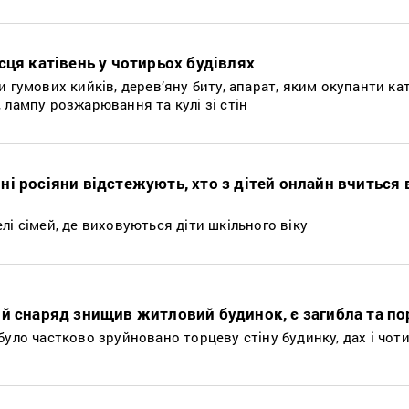
сця катівень у чотирьох будівлях
и гумових кийків, дерев’яну биту, апарат, яким окупанти ка
 лампу розжарювання та кулі зі стін
і росіяни відстежують, хто з дітей онлайн вчиться 
лі сімей, де виховуються діти шкільного віку
й снаряд знищив житловий будинок, є загибла та по
було частково зруйновано торцеву стіну будинку, дах і чот