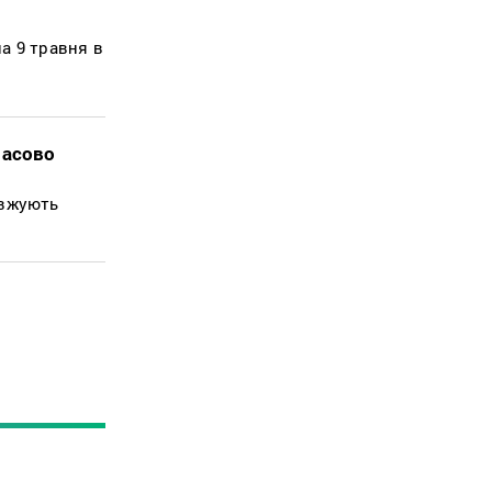
а 9 травня в
часово
овжують