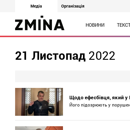
Медіа
Організація
НОВИНИ
ТЕКС
21 Листопад
2022
Щодо ефесбівця, який у
Його підозрюють у порушенн