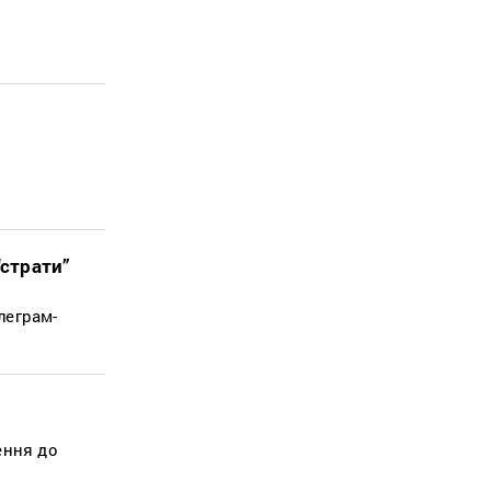
“страти”
леграм-
ення до