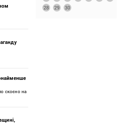
оном
28
29
30
паганду
щонайменше
ло скоєно на
вщині,