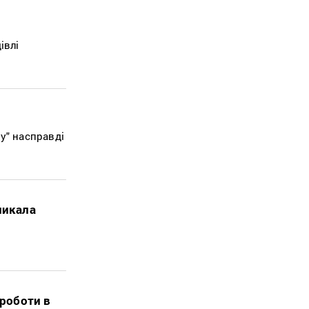
івлі
у" насправді
ликала
роботи в