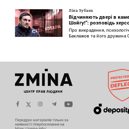
Ліна Зубань
Відчиняють двері в камер
Шойгу!”: розповідь херс
Про викрадення, психологіч
Баклажов та його дружина 
Передрук матеріалів тільки за
наявності гіперпосилання на
https://zmina.info/