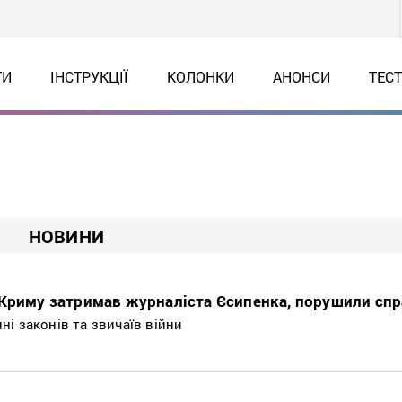
ТИ
ІНСТРУКЦІЇ
КОЛОНКИ
АНОНСИ
ТЕС
НОВИНИ
 Криму затримав журналіста Єсипенка, порушили сп
і законів та звичаїв війни