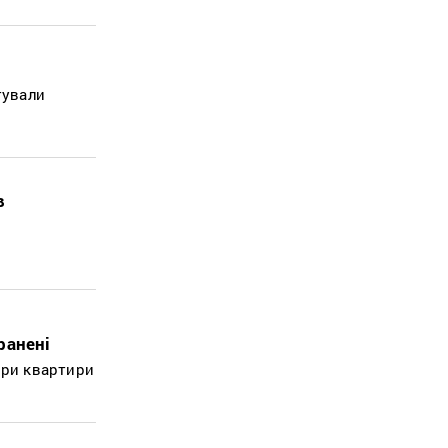
тували
в
ранені
ири квартири