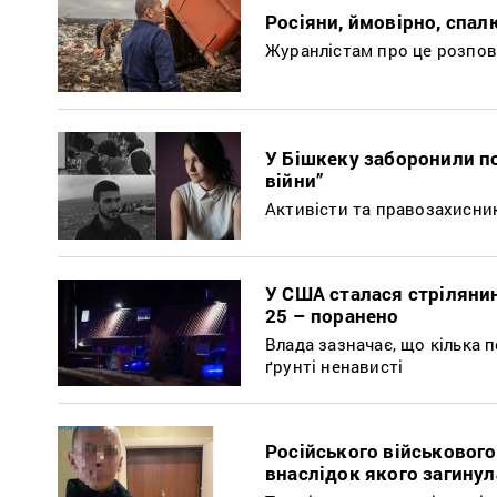
Росіяни, ймовірно, спал
Журанлістам про це розпов
У Бішкеку заборонили по
війни”
Активісти та правозахисни
У США сталася стріляни
25 – поранено
Влада зазначає, що кілька п
ґрунті ненависті
Російського військового
внаслідок якого загинул