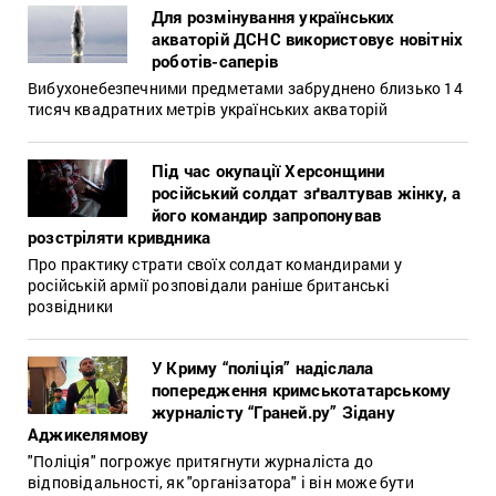
Для розмінування українських
акваторій ДСНС використовує новітніх
роботів-саперів
Вибухонебезпечними предметами забруднено близько 14
тисяч квадратних метрів українських акваторій
Під час окупації Херсонщини
російський солдат зґвалтував жінку, а
його командир запропонував
розстріляти кривдника
Про практику страти своїх солдат командирами у
російській армії розповідали раніше британські
розвідники
У Криму “поліція” надіслала
попередження кримськотатарському
журналісту “Граней.ру” Зідану
Аджикелямову
"Поліція" погрожує притягнути журналіста до
відповідальності, як "організатора" і він може бути