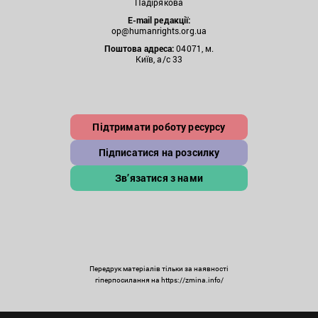
Падірякова
E-mail редакції:
op@humanrights.org.ua
Поштова
адреса:
04071, м.
Київ, а/с 33
Підтримати роботу ресурсу
Підписатися на розсилку
Зв’язатися з нами
Передрук матеріалів тільки за наявності
гіперпосилання на https://zmina.info/