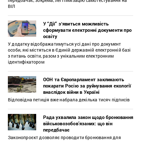
передбачає, зокрема, легітимізацію самотестування на
ВІЛ
У “Дії” зʼявиться можливість
сформувати електронні документи про
освіту
У додатку відображатимуться усі дані про документ
особи, які містяться в Єдиній державній електронній базі
з питань освіти, разом з унікальним електронним
ідентифікатором
ООН та Європарламент закликають
покарати Росію за руйнування екології
внаслідок війни в Україні
Відповідна петиція вже набрала декілька тисяч підписів
Рада ухвалила закон щодо бронювання
військовозобов’язаних: що він
передбачає
Законопроєкт дозволяє проводити бронювання для