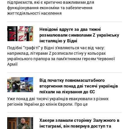
підприємств, які є критично важливими для
функціонування економіки та забезпечення
життєдіяльності населення
Невідомі вдруге за два тижні
розмалювали символами Z українську
інсталяцію у Відні
Подібні "графіті" у Відні з'являються час від часу:
наприклад, літерами Z розписали стіну у кольорах
українського прапора за пам'ятником героям Червоної
Армії
Від початку повномасштабного
вторгнення понад дві тисячі українців
поїхали на лікування до ЄС
Уже понад дві тисячі українців евакуювали з різних
регіонів України до клінік Європи. Про це
Хакери зламали сторінку Залужного в
інстаграмі, він повернув доступ та