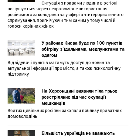
Cитуація з правами людини в регіоні
погіршується через неправомірне використання
російського законодавства у сфері антитерористичного
спрямування, пригнічуючи тим самим у тому числі й
голоси корінних жінок
У районах Києва буде по 100 пунктів
обігріву з їдальнями, медпунктами та
одягом
Відвідувачі пунктів матимуть доступ до новин та
актуальної інформації про місто, а також психологічну
підтримку
На Херсонщині виявили тіла трьох
розстріляних під час окупації
мешканців
Вбитих цивільних росіяни закопали поблизу приватних
домоволодінь
Більшість українців не вважають