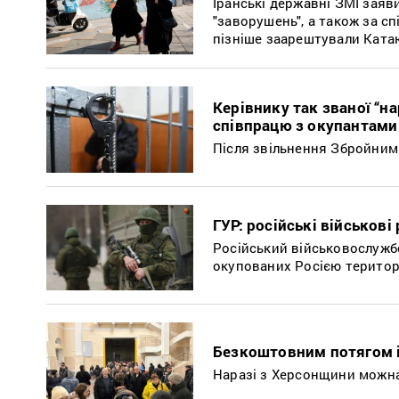
Іранські державні ЗМІ заяв
"заворушень", а також за 
пізніше заарештували Катаю
Керівнику так званої “на
співпрацю з окупантами
Після звільнення Збройними
ГУР: російські військові
Російський військовослужбо
окупованих Росією територ
Безкоштовним потягом і
Наразі з Херсонщини можна