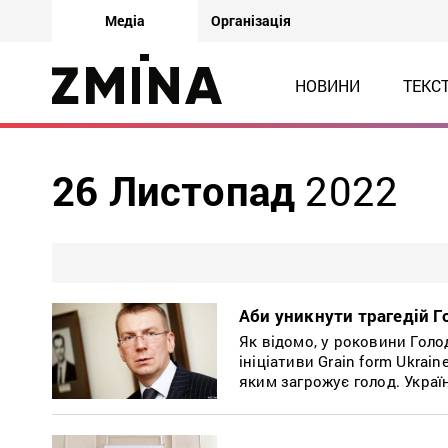
Медіа
Організація
НОВИНИ
ТЕКС
26 Листопад
2022
Aби уникнути трагедій Г
Як відомо, у роковини Гол
ініціативи Grain form Ukrain
яким загрожує голод. Україн