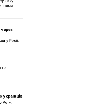
дтримку
ченнями
я через
я у Росії.
я на
о українців
 Рогу.