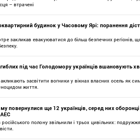
ісця – втрачені
оквартирний будинок у Часовому Ярі: поранення діс
тре закликав евакуюватися до більш безпечних регіонів, щ
безпеку.
загиблих під час Голодомору українців вшановують 
 закликають засвітити вогники у вікнах власних осель як си
геноцидом життя.
му повернулися ще 12 українців, серед них оборонці
ЧАЕС
 російського полону звільнили і трьох цивільних: подружжя
вісти.