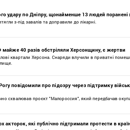
ого удару по Дніпру, щонайменше 13 людей поранені 
ягли з-під завалів та доправили до лікарні.
Ф майже 40 разів обстріляли Херсонщину, є жертви
лові квартали Херсона. Снаряди влучили в приватні помеш
илище.
гу повідомили про підозру через підтримку військо
ічно схвалював проєкт "Малороссия", який передбачав окуп
ох акторок, які публічно підтримали протести в країн