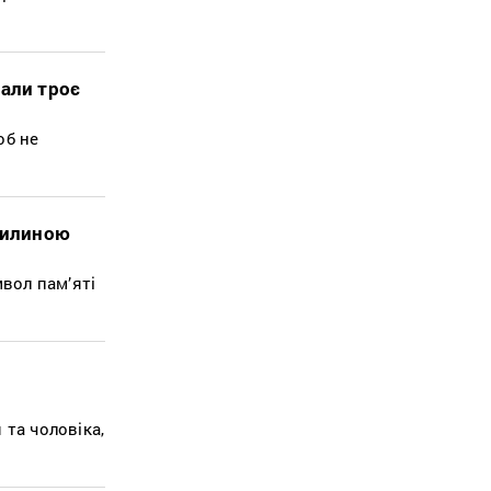
тали троє
об не
хвилиною
мвол пам’яті
 та чоловіка,