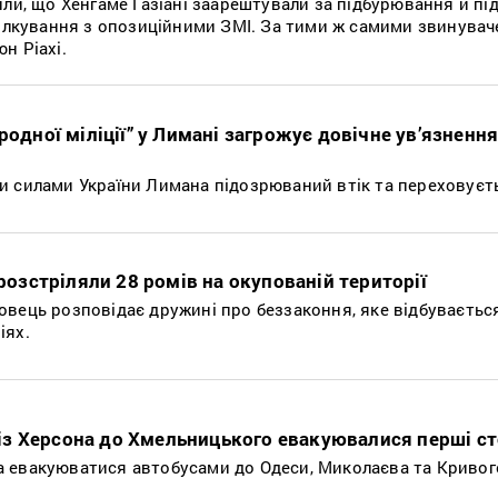
или, що Хенгаме Газіані заарештували за підбурювання й пі
спілкування з опозиційними ЗМІ. За тими ж самими звинува
н Ріахі.
родної міліції” у Лимані загрожує довічне ув’язненн
 силами України Лимана підозрюваний втік та переховуєтьс
 розстріляли 28 ромів на окупованій території
вець розповідає дружині про беззаконня, яке відбуваєтьс
іях.
з Херсона до Хмельницького евакуювалися перші ст
 евакуюватися автобусами до Одеси, Миколаєва та Кривого