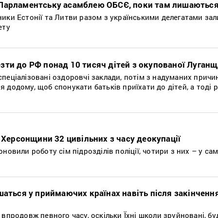
Парламентську асамблею ОБСЄ, поки там лишаються
ники Естонії та Литви разом з українськими делегатами за
ету
зти до РФ понад 10 тисяч дітей з окупованої Луган
пеціалізовані оздоровчі заклади, потім з надуманих причин
 додому, щоб спонукати батьків приїхати до дітей, а тоді 
ї Херсонщини 32 цивільних з часу деокупації
новили роботу сім підрозділів поліції, чотири з них – у са
шаться у приймаючих країнах навіть після закінчення
 впродовж певного часу, оскільки Їхні школи зруйновані, б