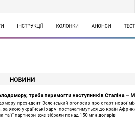
ТИ
ІНСТРУКЦІЇ
КОЛОНКИ
АНОНСИ
ТЕС
НОВИНИ
олодомору, треба перемогти наступників Сталіна – М
одомору президент Зеленський оголосив про старт нової м
e, за якою українські харчі постачатимуться до країн Африки 
а та її партнери вже зібрали понад 150 млн доларів