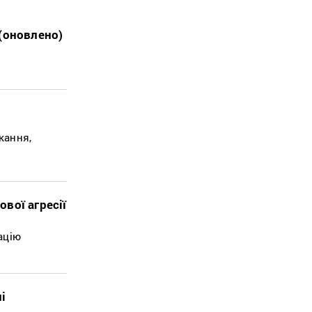
(оновлено)
кання,
вої агресії
ацію
і