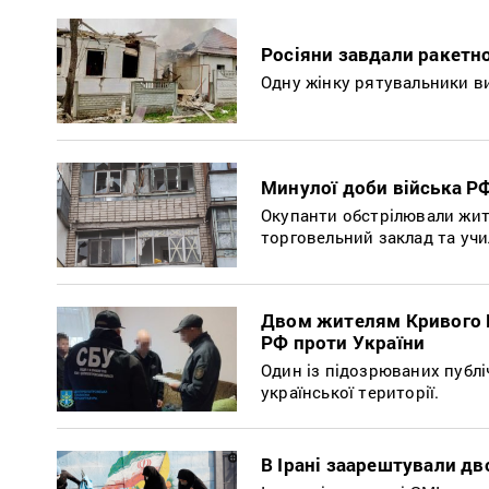
Росіяни завдали ракетн
Одну жінку рятувальники вит
Минулої доби війська Р
Окупанти обстрілювали жит
торговельний заклад та уч
Двом жителям Кривого Ро
РФ проти України
Один із підозрюваних публ
української території.
В Ірані заарештували дв