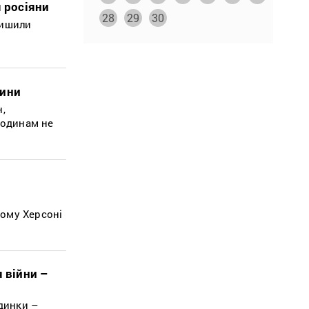
 росіяни
28
29
30
лишили
щини
,
родинам не
мому Херсоні
 війни –
удинки –