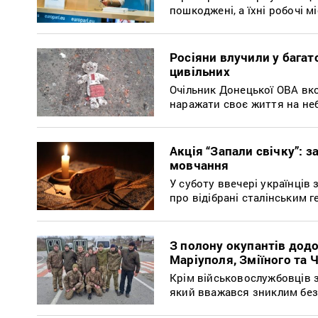
пошкоджені, а їхні робочі м
Росіяни влучили у багат
цивільних
Очільник Донецької ОВА вко
наражати своє життя на не
Акція “Запали свічку”: 
мовчання
У суботу ввечері українців
про відібрані сталінським 
З полону окупантів додо
Маріуполя, Зміїного та 
Крім військовослужбовців з
який вважався зниклим без