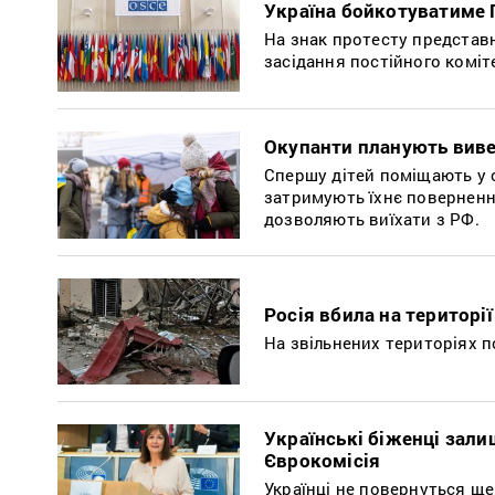
Україна бойкотуватиме 
На знак протесту представ
засідання постійного коміт
Окупанти планують виве
Спершу дітей поміщають у с
затримують їхнє повернення
дозволяють виїхати з РФ.
Росія вбила на територі
На звільнених територіях по
Українські біженці зали
Єврокомісія
Українці не повернуться ще