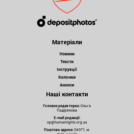
Матеріали
Новини
Тексти
Інструкції
Колонки
Анонси
Наші контакти
Головна редакторка:
Ольга
Падірякова
E-mail редакції:
op@humanrights.org.ua
Поштова
адреса:
04071, м.
Київ, а/с 33