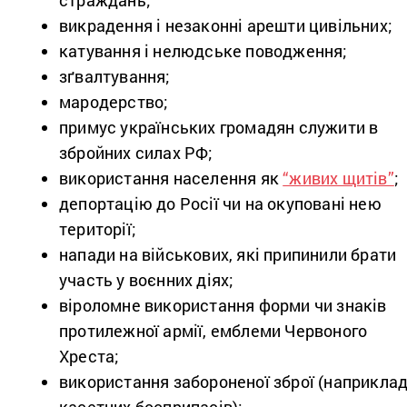
страждань;
викрадення і незаконні арешти цивільних;
катування і нелюдське поводження;
зґвалтування;
мародерство;
примус українських громадян служити в
збройних силах РФ;
використання населення як
“живих щитів”
;
депортацію до Росії чи на окуповані нею
території;
напади на військових, які припинили брати
участь у воєнних діях;
віроломне використання форми чи знаків
протилежної армії, емблеми Червоного
Хреста;
використання забороненої зброї (наприклад