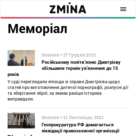
Меморіал
-
Новини
27 Грудня 2021
Російському політв’язню Дмитрієву
збільшили термін ув’язнення до 15
років
У суді переглядали епізоди зі справи Дмитрієва щодо
статей про виготовлення дитячої порнографії, розпусні дії
та зберігання зброї, за якими раніше історика
виправдали.
-
Новини
12 Листопада 2021
Генпрокуратура РФ домагається
ліквідації правозахисної організації