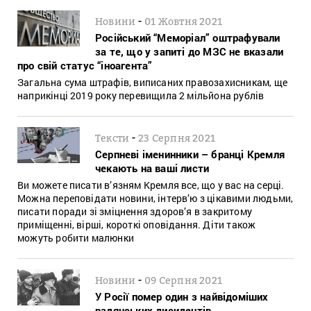
-
Новини
01 Жовтня 2021
Російський “Меморіал” оштрафували
за те, що у запиті до МЗС не вказали
про свій статус “іноагента”
Загальна сума штрафів, виписаних правозахисникам, ще
наприкінці 2019 року перевищила 2 мільйона рублів
-
Тексти
23 Серпня 2021
Серпневі іменинники – бранці Кремля
чекають на ваші листи
Ви можете писати в’язням Кремля все, що у вас на серці.
Можна переповідати новини, інтерв’ю з цікавими людьми,
писати поради зі зміцнення здоров’я в закритому
приміщенні, вірші, короткі оповідання. Діти також
можуть робити малюнки
-
Новини
09 Серпня 2021
У Росії помер один з найвідоміших
радянських дисидентів,