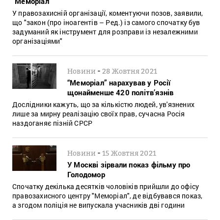
“Меморіал”
У правозахисній організації, коментуючи позов, заявили,
що "закон (про іноагентів – Ред.) із самого спочатку був
задуманий як інструмент для розправи із незалежними
організаціями"
-
Новини
28 Жовтня 2021
“Меморіал” нарахував у Росії
щонайменше 420 політв’язнів
Дослідники кажуть, що за кількістю людей, ув'язнених
лише за мирну реалізацію своїх прав, сучасна Росія
наздоганяє пізній СРСР
-
Новини
15 Жовтня 2021
У Москві зірвали показ фільму про
Голодомор
Спочатку декілька десятків чоловіків прийшли до офісу
правозахисного центру "Меморіал", де відбувався показ,
а згодом поліція не випускала учасників дві години