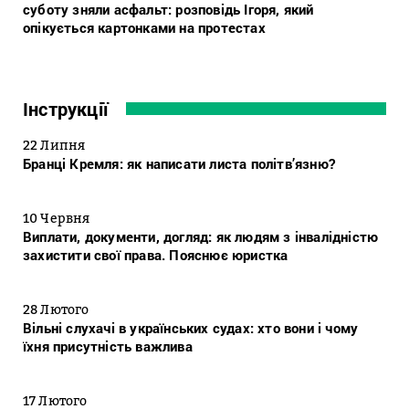
суботу зняли асфальт: розповідь Ігоря, який
опікується картонками на протестах
Інструкції
22 Липня
Бранці Кремля: як написати листа політв’язню?
10 Червня
Виплати, документи, догляд: як людям з інвалідністю
захистити свої права. Пояснює юристка
28 Лютого
Вільні слухачі в українських судах: хто вони і чому
їхня присутність важлива
17 Лютого