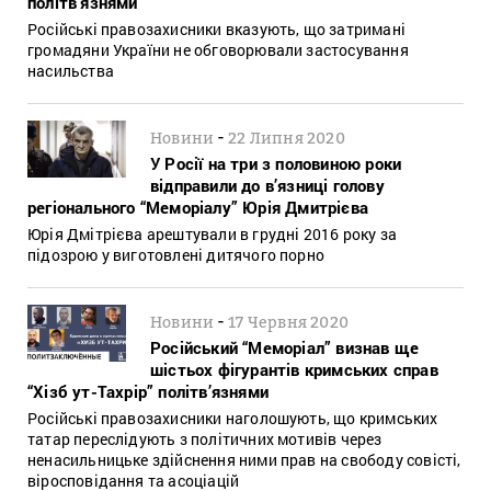
політв’язнями
Російські правозахисники вказують, що затримані
громадяни України не обговорювали застосування
насильства
-
Новини
22 Липня 2020
У Росії на три з половиною роки
відправили до в’язниці голову
регіонального “Меморіалу” Юрія Дмитрієва
Юрія Дмітрієва арештували в грудні 2016 року за
підозрою у виготовлені дитячого порно
-
Новини
17 Червня 2020
Російський “Меморіал” визнав ще
шістьох фігурантів кримських справ
“Хізб ут-Тахрір” політв’язнями
Російські правозахисники наголошують, що кримських
татар переслідують з політичних мотивів через
ненасильницьке здійснення ними прав на свободу совісті,
віросповідання та асоціацій