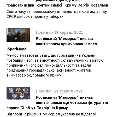
правозахисник, критик анексії Криму Сергій Ковальов
Свого часу за правозахисну діяльність та критику уряду
СРСР сім років провів у таборах
-
Новини
18 Червня 2021
Російський “Меморіал” визнав
політв’язнем кримчанина Ісмета
Ібрагімова
Меморіал звертає увагу, що громадянина України
позбавили волі за відсутності складу злочину з метою
припинення його релігійної діяльності та задля
придушення громадянської активності жителів
тимчасово окупованого Криму
-
Новини
21 Травня 2021
Російський “Меморіал” визнав
політв’язнями ще чотирьох фігурантів
справи “Хізб ут-Тахрір” із Криму
Відповідне рішення Меморіал ухвалив на підставі