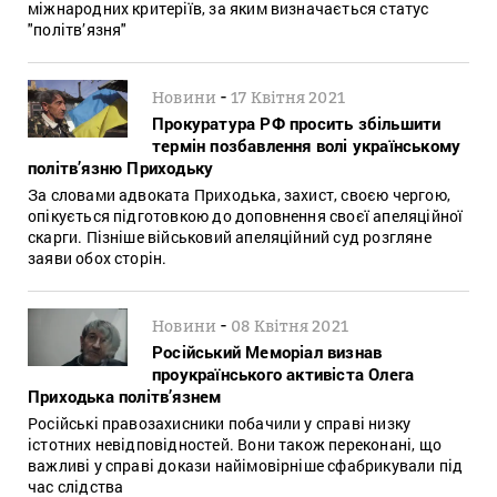
міжнародних критеріїв, за яким визначається статус
"політв’язня"
-
Новини
17 Квітня 2021
Прокуратура РФ просить збільшити
термін позбавлення волі українському
політв’язню Приходьку
За словами адвоката Приходька, захист, своєю чергою,
опікується підготовкою до доповнення своєї апеляційної
скарги. Пізніше військовий апеляційний суд розгляне
заяви обох сторін.
-
Новини
08 Квітня 2021
Російський Меморіал визнав
проукраїнського активіста Олега
Приходька політв’язнем
Російські правозахисники побачили у справі низку
істотних невідповідностей. Вони також переконані, що
важливі у справі докази найімовірніше сфабрикували під
час слідства