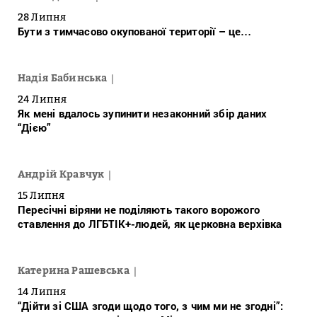
28 Липня
Бути з тимчасово окупованої території – це…
Надія Бабинська
24 Липня
Як мені вдалось зупинити незаконний збір даних
“Дією”
Андрій Кравчук
15 Липня
Пересічні віряни не поділяють такого ворожого
ставлення до ЛГБТІК+-людей, як церковна верхівка
Катерина Рашевська
14 Липня
“Дійти зі США згоди щодо того, з чим ми не згодні”: