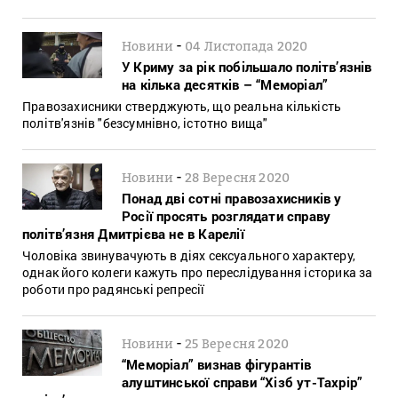
-
Новини
04 Листопада 2020
У Криму за рік побільшало політв’язнів
на кілька десятків – “Меморіал”
Правозахисники стверджують, що реальна кількість
політв'язнів "безсумнівно, істотно вища"
-
Новини
28 Вересня 2020
Понад дві сотні правозахисників у
Росії просять розглядати справу
політв’язня Дмитрієва не в Карелії
Чоловіка звинувачують в діях сексуального характеру,
однак його колеги кажуть про переслідування історика за
роботи про радянські репресії
-
Новини
25 Вересня 2020
“Меморіал” визнав фігурантів
алуштинської справи “Хізб ут-Тахрір”