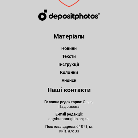
Матеріали
Новини
Тексти
Інструкції
Колонки
Анонси
Наші контакти
Головна редакторка:
Ольга
Падірякова
E-mail редакції:
op@humanrights.org.ua
Поштова
адреса:
04071, м.
Київ, а/с 33