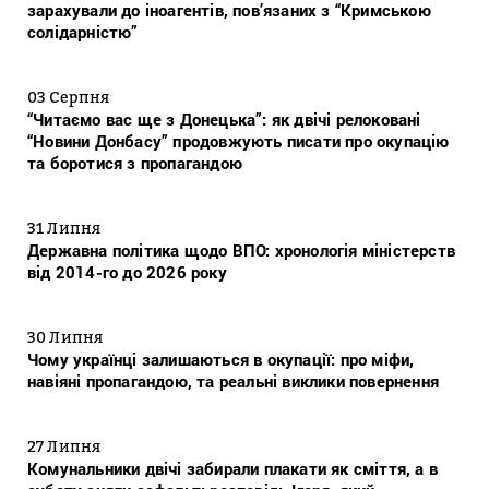
зарахували до іноагентів, пов’язаних з “Кримською
солідарністю”
03 Серпня
“Читаємо вас ще з Донецька”: як двічі релоковані
“Новини Донбасу” продовжують писати про окупацію
та боротися з пропагандою
31 Липня
Державна політика щодо ВПО: хронологія міністерств
від 2014-го до 2026 року
30 Липня
Чому українці залишаються в окупації: про міфи,
навіяні пропагандою, та реальні виклики повернення
27 Липня
Комунальники двічі забирали плакати як сміття, а в