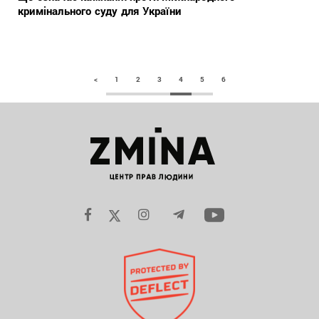
кримінального суду для України
<
1
2
3
4
5
6