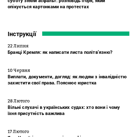
суботу зняли асфальт: розповідь Ігоря, який
опікується картонками на протестах
Інструкції
22 Липня
Бранці Кремля: як написати листа політв’язню?
10 Червня
Виплати, документи, догляд: як людям з інвалідністю
захистити свої права. Пояснює юристка
28 Лютого
Вільні слухачі в українських судах: хто вони і чому
їхня присутність важлива
17 Лютого