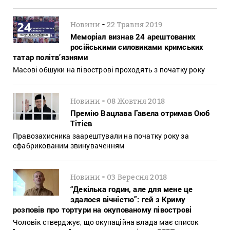
-
Новини
22 Травня 2019
Меморіал визнав 24 арештованих
російськими силовиками кримських
татар політв’язнями
Масові обшуки на півострові проходять з початку року
-
Новини
08 Жовтня 2018
Премію Вацлава Гавела отримав Оюб
Тітієв
Правозахисника заарештували на початку року за
сфабрикованим звинуваченням
-
Новини
03 Вересня 2018
“Декілька годин, але для мене це
здалося вічністю”: гей з Криму
розповів про тортури на окупованому півострові
Чоловік стверджує, що окупаційна влада має список