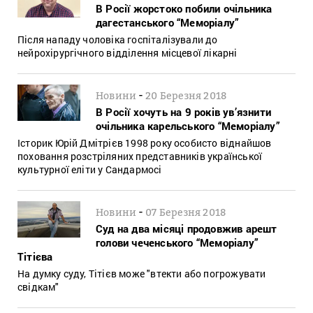
В Росії жорстоко побили очільника
дагестанського “Меморіалу”
Після нападу чоловіка госпіталізували до
нейрохірургічного відділення місцевої лікарні
-
Новини
20 Березня 2018
В Росії хочуть на 9 років ув’язнити
очільника карельського “Меморіалу”
Історик Юрій Дмітрієв 1998 року особисто віднайшов
поховання розстріляних представників української
культурної еліти у Сандармосі
-
Новини
07 Березня 2018
Суд на два місяці продовжив арешт
голови чеченського “Меморіалу”
Тітієва
На думку суду, Тітієв може "втекти або погрожувати
свідкам"