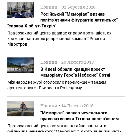
-
Новини
02 Березня 2018
Російський “Меморіал” визнав
політв’язнями фігурантів ялтинської
“справи Хізб ут-Тахрір”
Правозахисний центр вважає справу проти шістьох
кримчан частиною репресивної кампанії Росії на
півострові
-
Новини
20 Лютого 2018
В Києві обрали кращий проект
меморіалу Героїв Небесної Сотні
Міжнародне журі оголосило переможцем тандем
архітекторок зі Львова та Ротердаму
-
Новини
14 Лютого 2018
“Меморіал” визнав чеченського
правозахисника Тітієва політв’язнем
Правозахисний центр вимагає негайно звільнити
очільника чеченського "Меморіалу", якого звинувачують