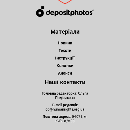
Матеріали
Новини
Тексти
Інструкції
Колонки
Анонси
Наші контакти
Головна редакторка:
Ольга
Падірякова
E-mail редакції:
op@humanrights.org.ua
Поштова
адреса:
04071, м.
Київ, а/с 33