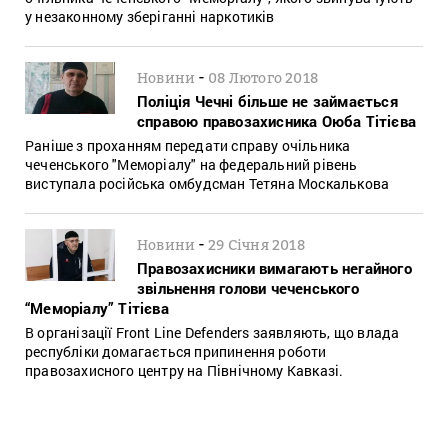
у незаконному зберіганні наркотиків
-
Новини
08 Лютого 2018
Поліція Чечні більше не займається
справою правозахисника Оюба Тітієва
Раніше з проханням передати справу очільника
чеченського "Меморіалу" на федеральний рівень
виступала російська омбудсман Тетяна Москалькова
-
Новини
29 Січня 2018
Правозахисники вимагають негайного
звільнення голови чеченського
“Меморіалу” Тітієва
В організації Front Line Defenders заявляють, що влада
республіки домагається припинення роботи
правозахисного центру на Північному Кавказі.