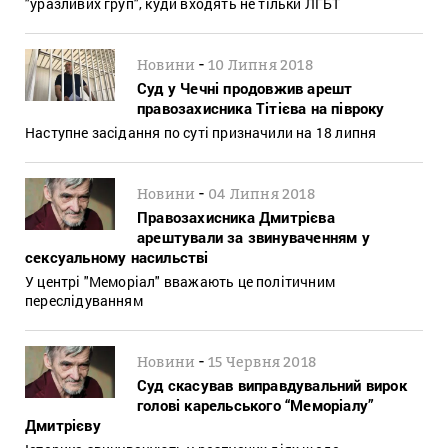
"уразливих груп", куди входять не тільки ЛГБТ
-
Новини
10 Липня 2018
Суд у Чечні продовжив арешт
правозахисника Тітієва на півроку
Наступне засідання по суті призначили на 18 липня
-
Новини
04 Липня 2018
Правозахисника Дмитрієва
арештували за звинуваченням у
сексуальному насильстві
У центрі "Меморіал" вважають це політичним
переслідуванням
-
Новини
15 Червня 2018
Суд скасував виправдувальний вирок
голові карельського “Меморіалу”
Дмитрієву