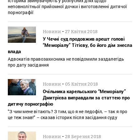
Історика звинувачують у розпусних діях щодо
неповнолітньої прийомної дочки і виготовленні дитячої
порнографії
-
Новини
27 Квітня 2018
У Чечні суд продовжив арешт голові
“Меморіалу” Тітієву, бо його дім знесла
влада
Адвокатів правозахисника не повідомили заздалегідь
про дату засідання
-
Новини
05 Квітня 2018
Очільника карельського “Меморіалу”
Дмитрієва виправдали за статтею про
дитячу порнографію
"З чим мене вітають? З тим, що я не педофіл, – так я про
це теж знав!" – сказав історик після засідання суду
-
Новини
28 Березня 2018