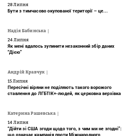
28 Липня
Бути з тимчасово окупованої території – це…
Надія Бабинська
24 Липня
Як мені вдалось зупинити незаконний збір даних
“Дією”
Андрій Кравчук
15 Липня
Пересічні віряни не поділяють такого ворожого
ставлення до ЛГБТІК+-людей, як церковна верхівка
Катерина Рашевська
14 Липня
“Дійти зі США згоди щодо того, з чим ми не згодні”:
що означає кампанія проти Міжнародного