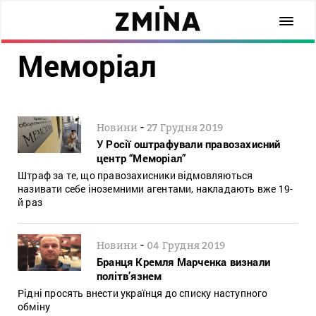
Меморіал
-
Новини
27 Грудня 2019
У Росії оштрафували правозахисний
центр “Меморіал”
Штраф за те, що правозахисники відмовляються
називати себе іноземними агентами, накладають вже 19-
й раз
-
Новини
04 Грудня 2019
Бранця Кремля Марченка визнали
політв’язнем
Рідні просять внести українця до списку наступного
обміну