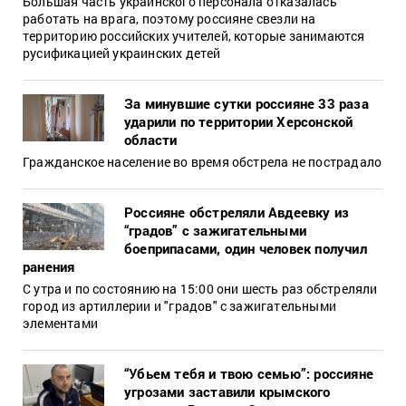
Большая часть украинского персонала отказалась
работать на врага, поэтому россияне свезли на
территорию российских учителей, которые занимаются
русификацией украинских детей
За минувшие сутки россияне 33 раза
ударили по территории Херсонской
области
Гражданское население во время обстрела не пострадало
Россияне обстреляли Авдеевку из
“градов” с зажигательными
боеприпасами, один человек получил
ранения
С утра и по состоянию на 15:00 они шесть раз обстреляли
город из артиллерии и "градов" с зажигательными
элементами
“Убьем тебя и твою семью”: россияне
угрозами заставили крымского