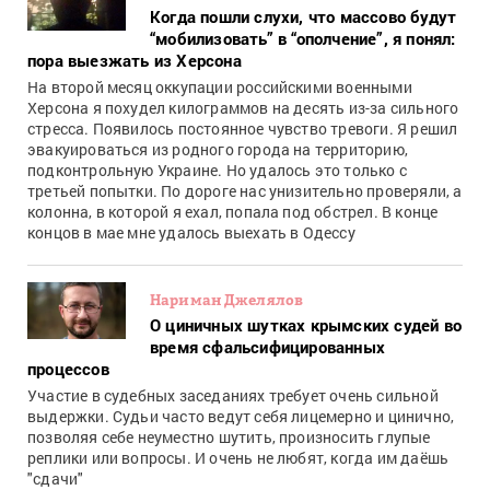
Когда пошли слухи, что массово будут
“мобилизовать” в “ополчение”, я понял:
пора выезжать из Херсона
На второй месяц оккупации российскими военными
Херсона я похудел килограммов на десять из-за сильного
стресса. Появилось постоянное чувство тревоги. Я решил
эвакуироваться из родного города на территорию,
подконтрольную Украине. Но удалось это только с
третьей попытки. По дороге нас унизительно проверяли, а
колонна, в которой я ехал, попала под обстрел. В конце
концов в мае мне удалось выехать в Одессу
Нариман Джелялов
О циничных шутках крымских судей во
время сфальсифицированных
процессов
Участие в судебных заседаниях требует очень сильной
выдержки. Судьи часто ведут себя лицемерно и цинично,
позволяя себе неуместно шутить, произносить глупые
реплики или вопросы. И очень не любят, когда им даёшь
"сдачи"