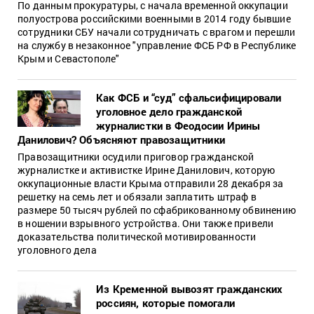
По данным прокуратуры, с начала временной оккупации
полуострова российскими военными в 2014 году бывшие
сотрудники СБУ начали сотрудничать с врагом и перешли
на службу в незаконное "управление ФСБ РФ в Республике
Крым и Севастополе"
Как ФСБ и “суд” сфальсифицировали
уголовное дело гражданской
журналистки в Феодосии Ирины
Данилович? Объясняют правозащитники
Правозащитники осудили приговор гражданской
журналистке и активистке Ирине Данилович, которую
оккупационные власти Крыма отправили 28 декабря за
решетку на семь лет и обязали заплатить штраф в
размере 50 тысяч рублей по сфабрикованному обвинению
в ношении взрывного устройства. Они также привели
доказательства политической мотивированности
уголовного дела
Из Кременной вывозят гражданских
россиян, которые помогали