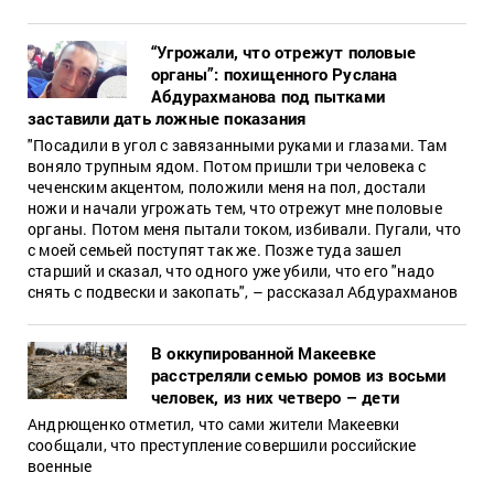
“Угрожали, что отрежут половые
органы”: похищенного Руслана
Абдурахманова под пытками
заставили дать ложные показания
"Посадили в угол с завязанными руками и глазами. Там
воняло трупным ядом. Потом пришли три человека с
чеченским акцентом, положили меня на пол, достали
ножи и начали угрожать тем, что отрежут мне половые
органы. Потом меня пытали током, избивали. Пугали, что
с моей семьей поступят так же. Позже туда зашел
старший и сказал, что одного уже убили, что его "надо
снять с подвески и закопать", – рассказал Абдурахманов
В оккупированной Макеевке
расстреляли семью ромов из восьми
человек, из них четверо – дети
Андрющенко отметил, что сами жители Макеевки
сообщали, что преступление совершили российские
военные