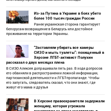
Из-за Путина в Украине в боях убито
более 100 тысяч граждан России
Ранее украинская сторона гарантирует
белорусам возвращение в Беларусь или достойное
проживание на территории Украины.
“Заставляли убирать все камеры
СИЗО и мыть туалеты”: похищенный в
Херсоне ЛГБТ-активист Полухин
рассказал о двух месяцах плена
В СИЗО Алексея допрашивали пять раз. В ходе допросов
его обвиняли в распространении ложной информации,
партизанской деятельности и ЛГБТ-пропаганде. Чтобы
его запугать, следователь сказал, что они знают, где
живут его мама и друзья
В Херсоне правоохранители задержали
женщину, которая угрожала
расстрелом за отказ участвовать в