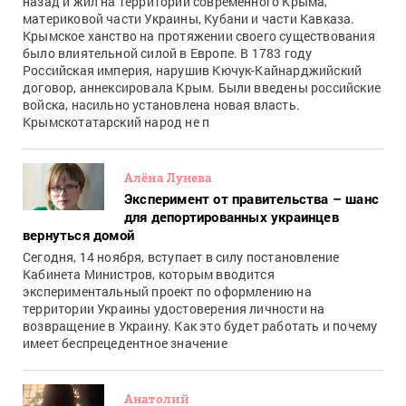
назад и жил на территории современного Крыма,
материковой части Украины, Кубани и части Кавказа.
Крымское ханство на протяжении своего существования
было влиятельной силой в Европе. В 1783 году
Российская империя, нарушив Кючук-Кайнарджийский
договор, аннексировала Крым. Были введены российские
войска, насильно установлена новая власть.
Крымскотатарский народ не п
Алёна Лунева
Эксперимент от правительства – шанс
для депортированных украинцев
вернуться домой
Сегодня, 14 ноября, вступает в силу постановление
Кабинета Министров, которым вводится
экспериментальный проект по оформлению на
территории Украины удостоверения личности на
возвращение в Украину. Как это будет работать и почему
имеет беспрецедентное значение
Анатолий