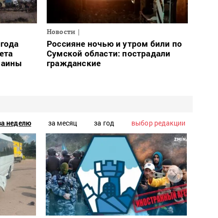
Новости
огода
Россияне ночью и утром били по
ета
Сумской области: пострадали
раины
гражданские
за неделю
за месяц
за год
выбор редакции