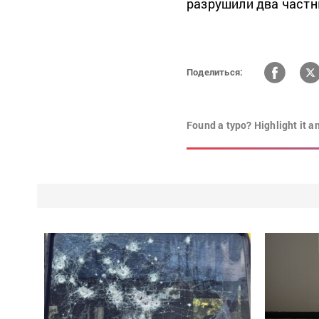
разрушили два частн
Поделиться:
Found a typo? Highlight it a