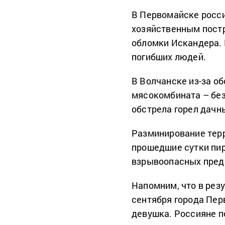
В Первомайске росси
хозяйственным постр
обломки Искандера.
погибших людей.
В Волчанске из-за о
мясокомбината – без
обстрела горел дачн
Разминирование терр
прошедшие сутки пи
взрывоопасных пред
Напомним, что в рез
сентября города Пер
девушка. Россияне п