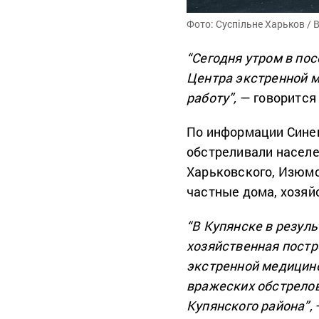
Фото: Суспільне Харьков /
“Сегодня утром в по
Центра экстренной 
работу”,
— говорится
По информации Синег
обстреливали населе
Харьковского, Изюмс
частные дома, хозяй
“В Купянске в резуль
хозяйственная постр
экстренной медицинс
вражеских обстрелов
Купянского района”,