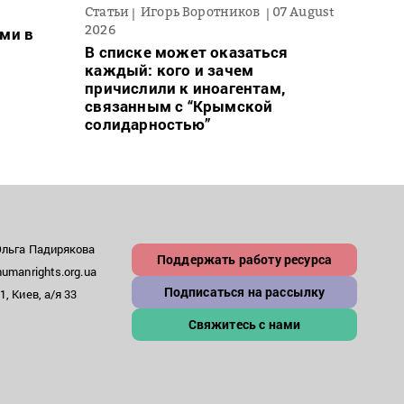
Статьи
Игорь Воротников
07 August
Новос
2026
ми в
Для 
В списке может оказаться
ввел
каждый: кого и зачем
може
причислили к иноагентам,
– пр
связанным с “Крымской
солидарностью”
Ольга Падирякова
Поддержать работу ресурса
umanrights.org.ua
Подписаться на рассылку
, Киев, а/я 33
Свяжитесь с нами