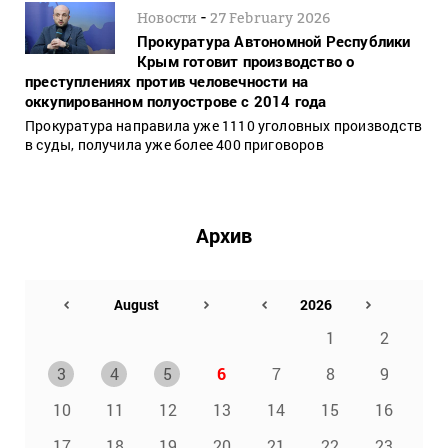
-
Новости
27 February 2026
Прокуратура Автономной Республики
Крым готовит производство о
преступлениях против человечности на
оккупированном полуострове с 2014 года
Прокуратура направила уже 1110 уголовных производств
в суды, получила уже более 400 приговоров
Архив
1
2
3
4
5
6
7
8
9
10
11
12
13
14
15
16
17
18
19
20
21
22
23