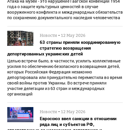
Атака на музей - это нарушение Гаагской конвенции 1954
года о защите культурных ценностей в случае
вооруженного конфликта и международных обязательств
по сохранению документального наследия человечества
-
Новости
12 May 2026
63 страны приняли координированную
стратегию возвращения
депортированных украинских детей
Целью встречи было, в частности, усилить коллективные
усилия по обеспечению безопасного возвращения детей,
которых Российская Федерация незаконно
депортировала или принудительно переместила во время
своей войны против Украины. Во встрече приняли
участие делегации из 63 стран и международных
организаций
-
Новости
12 May 2026
Евросоюз ввел санкции в отношении
ряда лиц и субъектов РФ,
ответственных за незаконную депортацию и