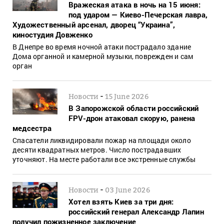
Вражеская атака в ночь на 15 июня:
под ударом — Киево-Печерская лавра,
Художественный арсенал, дворец “Украина”,
киностудия Довженко
В Днепре во время ночной атаки пострадало здание
Дома органной и камерной музыки, поврежден и сам
орган
-
Новости
15 June 2026
В Запорожской области российский
FPV-дрон атаковал скорую, ранена
медсестра
Спасатели ликвидировали пожар на площади около
десяти квадратных метров. Число пострадавших
уточняют. На месте работали все экстренные службы
-
Новости
03 June 2026
Хотел взять Киев за три дня:
российский генерал Александр Лапин
получил пожизненное заключение