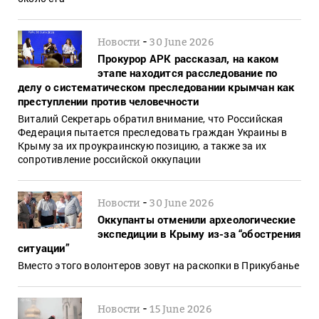
-
Новости
30 June 2026
Прокурор АРК рассказал, на каком
этапе находится расследование по
делу о систематическом преследовании крымчан как
преступлении против человечности
Виталий Секретарь обратил внимание, что Российская
Федерация пытается преследовать граждан Украины в
Крыму за их проукраинскую позицию, а также за их
сопротивление российской оккупации
-
Новости
30 June 2026
Оккупанты отменили археологические
экспедиции в Крыму из-за “обострения
ситуации”
Вместо этого волонтеров зовут на раскопки в Прикубанье
-
Новости
15 June 2026