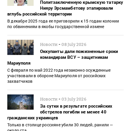
Политзаключенную крымскую татарку
Нияру Эрсмамбетову этапировали
вглубь российской территории
В декабре 2025 года ее приговорили к 15 годам колонии
по обвинениям в якобы государственной измене
-
Новости
08 July 2026
Оккупанты дали пожизненные сроки
командирам ВСУ – защитникам
Мариуполя
С февраля по май 2022 года незаконно осужденные
участвовали в обороне Мариуполя от российских
захватчиков
-
Новости
03 July 2026
За сутки в результате российских
обстрелов погибли не менее 40
гражданских украинцев
Только в столице россияне убили 30 людей, ранили —
около ста