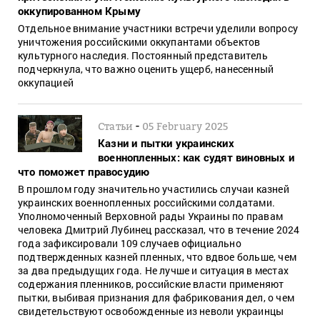
оккупированном Крыму
Отдельное внимание участники встречи уделили вопросу
уничтожения российскими оккупантами объектов
культурного наследия. Постоянный представитель
подчеркнула, что важно оценить ущерб, нанесенный
оккупацией
-
Статьи
05 February 2025
Казни и пытки украинских
военнопленных: как судят виновных и
что поможет правосудию
В прошлом году значительно участились случаи казней
украинских военнопленных российскими солдатами.
Уполномоченный Верховной рады Украины по правам
человека Дмитрий Лубинец рассказал, что в течение 2024
года зафиксировали 109 случаев официально
подтвержденных казней пленных, что вдвое больше, чем
за два предыдущих года. Не лучше и ситуация в местах
содержания пленников, российские власти применяют
пытки, выбивая признания для фабрикования дел, о чем
свидетельствуют освобожденные из неволи украинцы