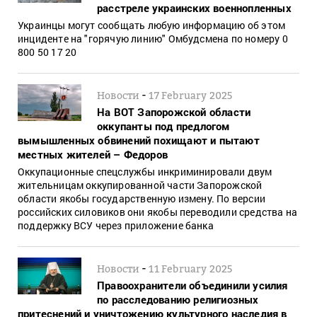
расстреле украинских военнопленных
Украинцы могут сообщать любую информацию об этом
инциденте на "горячую линию" Омбудсмена по номеру 0
800 50 17 20
-
Новости
17 February 2025
На ВОТ Запорожской области
оккупанты под предлогом
вымышленных обвинений похищают и пытают
местных жителей – Федоров
Оккупационные спецслужбы инкриминировали двум
жительницам оккупированной части Запорожской
области якобы государственную измену. По версии
российских силовиков они якобы переводили средства на
поддержку ВСУ через приложение банка
-
Новости
11 February 2025
Правоохранители объединили усилия
по расследованию религиозных
притеснений и уничтожению культурного наследия в