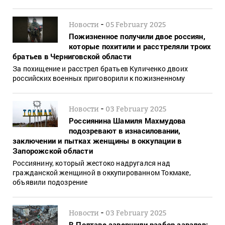
-
Новости
05 February 2025
Пожизненное получили двое россиян,
которые похитили и расстреляли троих
братьев в Черниговской области
За похищение и расстрел братьев Куличенко двоих
российских военных приговорили к пожизненному
-
Новости
03 February 2025
Россиянина Шамиля Махмудова
подозревают в изнасиловании,
заключении и пытках женщины в оккупации в
Запорожской области
Россиянину, который жестоко надругался над
гражданской женщиной в оккупированном Токмаке,
объявили подозрение
-
Новости
03 February 2025
В Полтаве завершили разбор завалов: