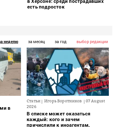
в Херсоне: среди пострадавших
есть подросток
за неделю
за месяц
за год
выбор редакции
Статьи
Игорь Воротников
07 August
Новос
2026
ми в
Ночн
В списке может оказаться
деся
каждый: кого и зачем
обла
причислили к иноагентам,