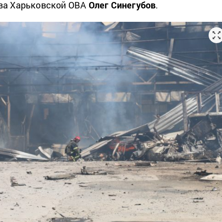
ва Харьковской ОВА
Олег Синегубов
.