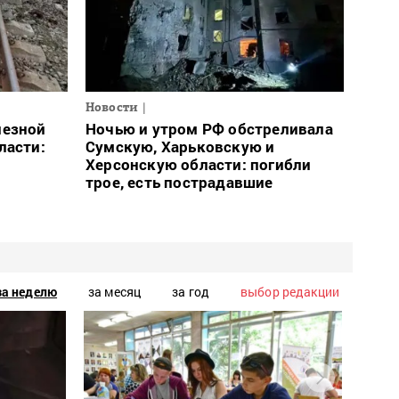
Новости
лезной
Ночью и утром РФ обстреливала
ласти:
Сумскую, Харьковскую и
Херсонскую области: погибли
трое, есть пострадавшие
за неделю
за месяц
за год
выбор редакции