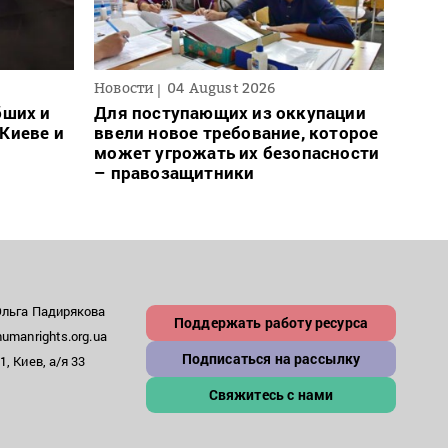
Новости
04 August 2026
Новос
бших и
Для поступающих из оккупации
В Ро
Киеве и
ввели новое требование, которое
запр
может угрожать их безопасности
на с
– правозащитники
Ольга Падирякова
Поддержать работу ресурса
umanrights.org.ua
Подписаться на рассылку
, Киев, а/я 33
Свяжитесь с нами