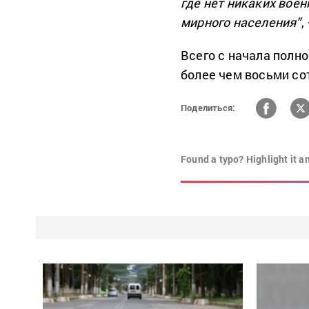
где нет никаких вое
мирного населения”
,
Всего с начала полн
более чем восьми со
Поделиться:
Found a typo? Highlight it a