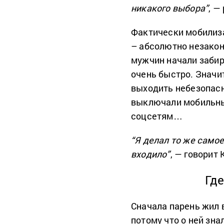
никакого выбора”
, —
Фактически мобилиза
– абсолютно незакон
мужчин начали забир
очень быстро. Значит
выходить небезопасн
выключали мобильны
соцсетям…
“Я делал то же самое
входило”
, — говорит 
Где
Сначала парень жил в
потому что о ней зна