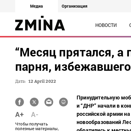
Медиа
Организация
НОВОСТИ
“Месяц прятался, а 
парня, избежавшего
Дата:
12 April 2022
Принудительную моб
и “ДНР” начали в ко
A+
A-
российской армии на
новообразований Лео
Чтобы получать
полезные материалы,
обратились к местны