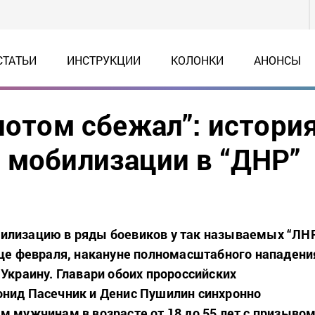
СТАТЬИ
ИНСТРУКЦИИ
КОЛОНКИ
АНОНСЫ
потом сбежал”: истори
 мобилизации в “ДНР”
илизацию в ряды боевиков у так называемых “ЛН
нце февраля, накануне полномасштабного нападени
 Украину. Главари обоих пророссийских
нид Пасечник и Денис Пушилин синхронно
м мужчинам в возрасте от 18 до 55 лет с призыво