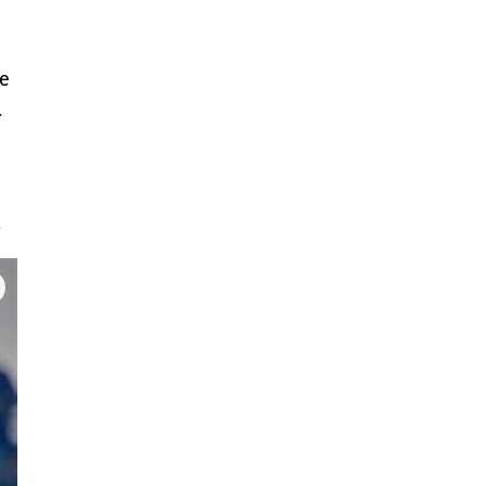
не
.
.