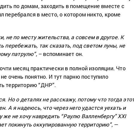
одить по домам, заходить в помещение вместе с
л перебрался в место, о котором никто, кроме
и, не по месту жительства, а совсем в другое. К
ь перебежать, так сказать, под светом луны, не
ному патрулю”
, – вспоминает он.
очти месяц практически в полной изоляции. Что
не очень понятно. И тут парню поступило
ть территорию “ДНР”.
ся. Но о деталях не расскажу, потому что тогда это
н. А я надеюсь, что через него удастся уехать и
у же не хочу навредить “Раулю Валленбергу” ХХІ
ает покинуть оккупированную территорию”
, —