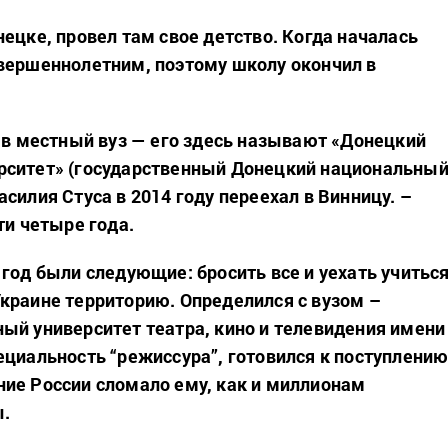
ецке, провел там свое детство. Когда началась
вершеннолетним, поэтому школу окончил в
л в местный вуз — его здесь называют «Донецкий
рситет» (государственный Донецкий национальны
силия Стуса в 2014 году переехал в Винницу. –
ти четыре года.
 год были следующие: бросить все и уехать учитьс
краине территорию. Определился с вузом –
ый университет театра, кино и телевидения имени
ециальность “режиссура”, готовился к поступлению
ие России сломало ему, как и миллионам
ы.