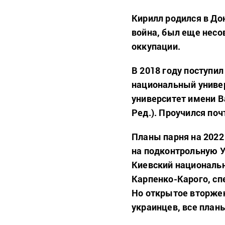
Кирилл родился в Дон
война, был еще несо
оккупации.
В 2018 году поступи
национальный униве
университет имени Ва
Ред.). Проучился поч
Планы парня на 2022
на подконтрольную У
Киевский национальн
Карпенко-Карого, сп
Но открытое вторжен
украинцев, все план