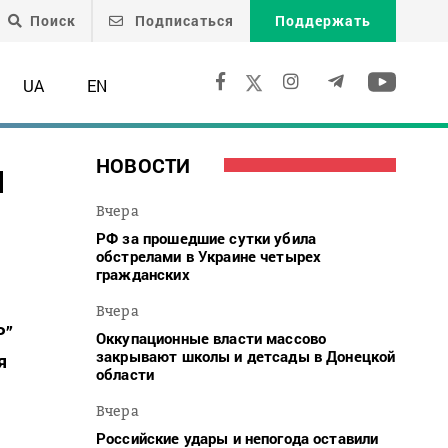
Поиск
Подписаться
Поддержать
UA
EN
я
НОВОСТИ
Вчера
РФ за прошедшие сутки убила
обстрелами в Украине четырех
гражданских
Вчера
Р”
Оккупационные власти массово
закрывают школы и детсады в Донецкой
я
области
Вчера
Российские удары и непогода оставили
м