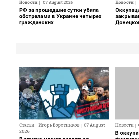
Новости
07 August 2026
Новости
РФ за прошедшие сутки убила
Оккупац
обстрелами в Украине четырех
закрыва
гражданских
Донецко
Статьи
Игорь Воротников
07 August
Новости
2026
В оккуп
В списке может оказаться
фиксирую