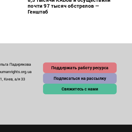
почти 97 тысяч обстрелов —
може
Генштаб
– пр
Ольга Падирякова
Поддержать работу ресурса
umanrights.org.ua
Подписаться на рассылку
, Киев, а/я 33
Свяжитесь с нами