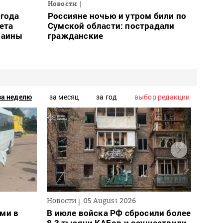
Новости
огода
Россияне ночью и утром били по
ета
Сумской области: пострадали
раины
гражданские
за неделю
за месяц
за год
выбор редакции
Новости
05 August 2026
Новос
ми в
В июле войска РФ сбросили более
Для 
8,3 тысячи КАБов и осуществили
ввел