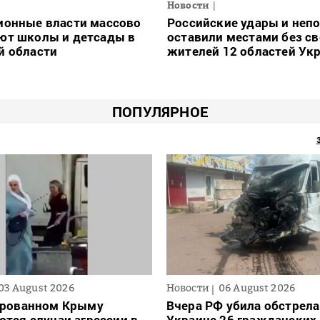
Новости
ионные власти массово
Российские удары и неп
ют школы и детсады в
оставили местами без св
й области
жителей 12 областей Ук
ПОПУЛЯРНОЕ
03 August 2026
Новости
06 August 2026
ированном Крыму
Вчера РФ убила обстрела
тся случаи агрессии в
Украине 26 гражданских