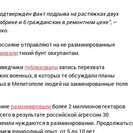
подтвержден факт подрыва на растяжках двух
абрике и 6 гражданских в ремонтном цехе”
, —
ко.
оссияне отправляют на не разминированные
раивали
тихий бунт оккупантам.
азведчики
публиковали
запись перехвата
ких военных, в которых те обсуждали планы
ых в Мелитополе людей на заминированные поля
аине
разминировали
более 2 миллионов гектаров
сего в результате российской агрессии 30
 земли нуждаются в разминировании. Продолжатьс
международный опыт, от 5 до 10 лет.