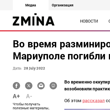
Медиа
Организация
НОВОСТИ
Во время разминир
Мариуполе погибли
Дата:
28 July 2022
Во временно оккупи
возобновили практик
A+
A-
Об этом
рассказал
со
Чтобы получать
полезные материалы,