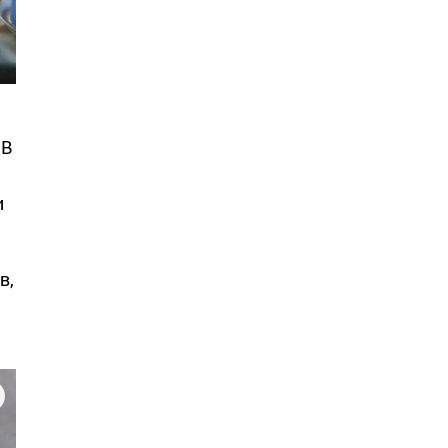
 В
и
в,