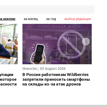
за неделю
за месяц
за год
выбор редакции
Новости
03 August 2026
Новос
упации
В России работникам Wildberries
Ночн
 которое
запретили приносить смартфоны
деся
пасности
на склады из-за атак дронов
обла