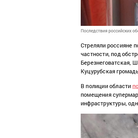
Последствия российских об
Стреляли россияне п
частности, под обст
Березнеговатская, Ш
Куцурубская громады
В полиции области
п
помещения супермарк
инфраструктуры, од