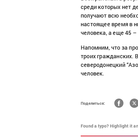
среди которых нет д
получают всю необх
настоящее время в н
человека, а еще 45 
Напомним, что за пр
троих гражданских.
северодонецкий “Азо
человек.
Поделиться:
Found a typo? Highlight it a