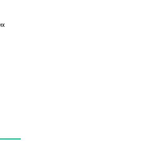
их
и
и