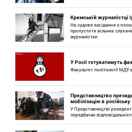
Кримській журналістці 
На судове засідання з пос
пропустити вільних слухачі
журналістки
У Росії готуватимуть фа
Факультет політології МДУ 
Представництво президе
мобілізацію в російську
У Представництві резидент
передбачає відповідальніст