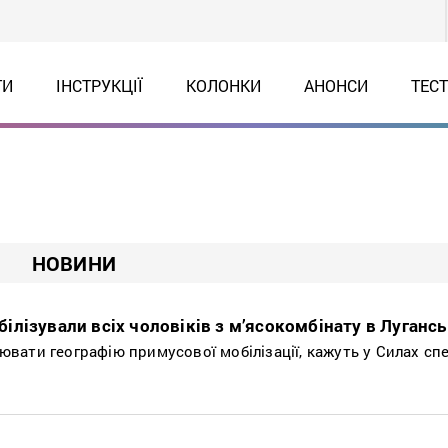
ТИ
ІНСТРУКЦІЇ
КОЛОНКИ
АНОНСИ
ТЕС
НОВИНИ
лізували всіх чоловіків з м’ясокомбінату в Лугансь
ати географію примусової мобілізації, кажуть у Силах сп