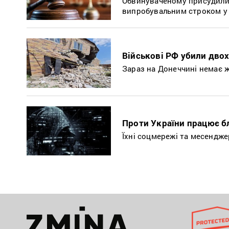
Обвинуваченому присудили у
випробувальним строком у 
Військові РФ убили дво
Зараз на Донеччині немає жо
Проти України працює бл
Їхні соцмережі та месендже