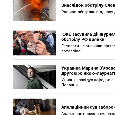
Внаслідок обстрілу Сло
Росіяни обстріляли одразу 
КЖЕ засудила дії журнал
обстрілу РФ киянки
Експерти не знайшли підтв
потерпілої
Українка Марина В’язов
другою жінкою-лауреатк
Українка завідує кафедрою 
Лозанни
Апеляційний суд заборон
Аналогічне рішення суд ухв