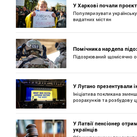
У Харкові почали проєкт
Популяризувати українську 
видатних містян
Помічника нардепа підо
Підозрюваний щомісячно отр
У Лугано презентували і
Ініціатива покликана змен
розрахунків та розбудову ц
У Латвії пенсіонер отри
українців