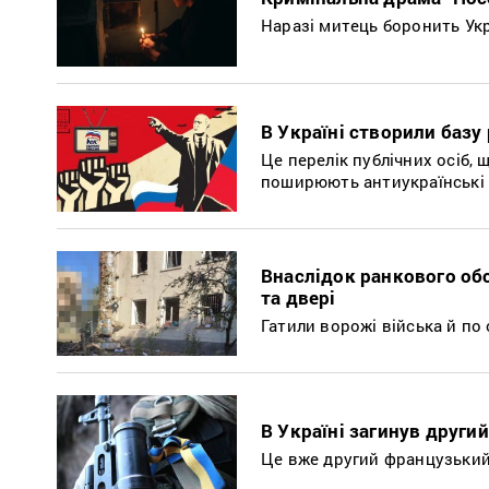
Наразі митець боронить Укр
В Україні створили базу
Це перелік публічних осіб, 
поширюють антиукраїнські
Внаслідок ранкового об
та двері
Гатили ворожі війська й по 
В Україні загинув други
Це вже другий французький 