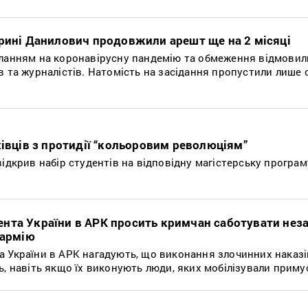
Ірині Данилович продовжили арешт ще на 2 місяці
иланням на коронавірусну пандемію та обмеження відмовил
в та журналістів. Натомість на засідання пропустили лише 
хівців з протидії “кольоровим революціям”
відкрив набір студентів на відповідну магістерську програм
нта України в АРК просить кримчан саботувати нез
 армію
а України в АРК нагадують, що виконання злочинних наказі
ь, навіть якщо їх виконують люди, яких мобілізували прим