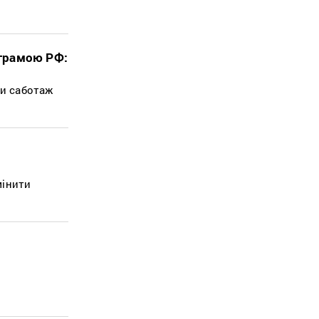
ограмою РФ:
и саботаж
мінити