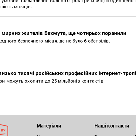
мовне позбавлення волі на строк три місяці й один день і
шість місяців.
х мирних жителів Бахмута, ще чотирьох поранили
дного безпечного місця, де не було б обстрілів.
изько тисячі російських професійних інтернет-трол
ри можуть охопити до 25 мільйонів контактів
Матеріали
Наші контакти