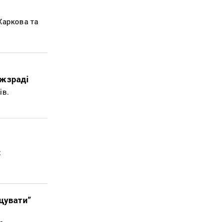
Харкова та
ржзраді
ів.
х
щувати”