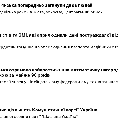
в’янська попередньо загинули двоє людей
декілька районів міста, зокрема, центральний ринок
істів та ЗМІ, які оприлюднили дані постраждалої ві
ерджень тому, що на оприлюднення паспорта медійники от
ська отримала найпрестижнішу математичну нагород
ою за майже 90 років
теорії чисел у Швейцарському федеральному технологічном
ив діяльність Комуністичної партії України
алив стосовно партії "Щаслива Україна"