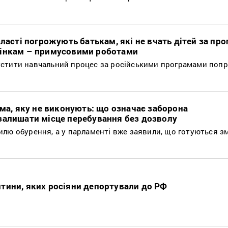
бласті погрожують батькам, які не вчать дітей за пр
жінкам – примусовими роботами
стити навчальний процес за російськими програмами попр
рма, яку не виконують: що означає заборона
залишати місце перебування без дозволу
илю обурення, а у парламенті вже заявили, що готуються з
тини, яких росіяни депортували до РФ