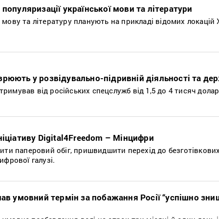
 популяризації української мови та літератури
мову та літературу планують на прикладі відомих локацій 
зрюють у розвідувально-підривній діяльності та де
имував від російських спецслужб від 1,5 до 4 тисяч долар
ніціативу Digital4Freedom – Мінцифри
шити паперовий обіг, пришвидшити перехід до безготівкови
ифрової галузі.
мав умовний термін за побажання Росії “успішно зни