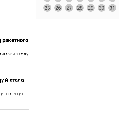
25
26
27
28
29
30
31
д ракетного
римали згоду
у й стала
у інституті