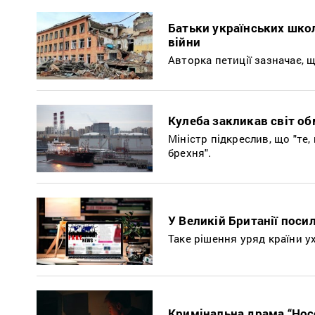
Батьки українських шко
війни
Авторка петиції зазначає, 
Кулеба закликав світ о
Міністр підкреслив, що "те, 
брехня".
У Великій Британії поси
Таке рішення уряд країни ух
Кримінальна драма “Нос