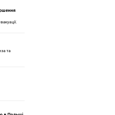
ершення
вакуації.
иза та
лю в Польщі