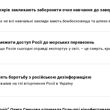
лярів закликають заборонити очне навчання до зав
що не всі навчальні заклади мають бомбосховища та шляхи е
бмежити доступ Росії до морських перевезень
що Росія сьогодні справді експортує у світ, ­– це смерть, кр
лять боротьбу з російською дезінформацією
валив на тлі вторгнення Росії в Україну
оріг” Олега Сенцова отримала Гран-прі кінофестива