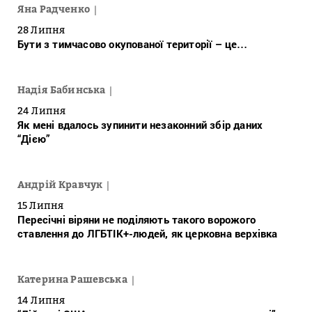
Яна Радченко
28 Липня
Бути з тимчасово окупованої території – це…
Надія Бабинська
24 Липня
Як мені вдалось зупинити незаконний збір даних
“Дією”
Андрій Кравчук
15 Липня
Пересічні віряни не поділяють такого ворожого
ставлення до ЛГБТІК+-людей, як церковна верхівка
Катерина Рашевська
14 Липня