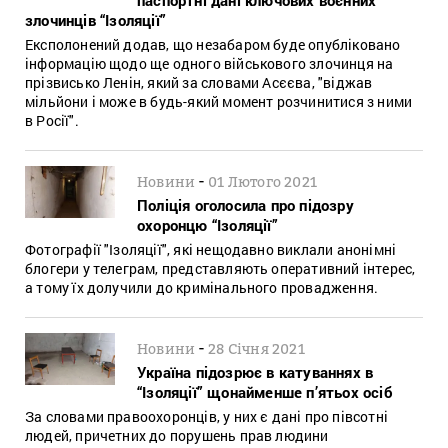
злочинців “Ізоляції”
Експолонений додав, що незабаром буде опубліковано
інформацію щодо ще одного військового злочинця на
прізвисько Ленін, який за словами Асєєва, "віджав
мільйони і може в будь-який момент розчинитися з ними
в Росії".
-
Новини
01 Лютого 2021
Поліція оголосила про підозру
охоронцю “Ізоляції”
Фотографії "Ізоляції", які нещодавно виклали анонімні
блогери у телеграм, представляють оперативний інтерес,
а тому їх долучили до кримінального провадження.
-
Новини
28 Січня 2021
Україна підозрює в катуваннях в
“Ізоляції” щонайменше п’ятьох осіб
За словами правоохоронців, у них є дані про півсотні
людей, причетних до порушень прав людини