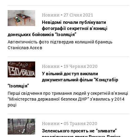
-
Новини
27 Січня 2021
Невідомі почали публікувати
фотографії секретної в’язниці
донецьких бойовиків “Ізоляція”
Автентичність фото підтвердив колишній бранець
Станіслав Асєєв
-
Новини
19 Червня 2020
У вільний доступ виклали
документальний фільм “Концтабір
“Ізоляція”
Перші свідчення про тримання людей у секретній в’язниці
“Міністерства державної безпеки ДНР” з’явились у 2014
році
-
Новини
05 Травня 2020
Зеленського просять не “зливати”
розслідування проти Романа Лягіна,