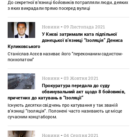
До секретної в'язниці бойовиків потрапляли люди, деяких
з яких викрадали прямо посеред вулиці
-
Новини
09 Листопада 2021
У Києві затримали ката підпільної
донецької в’язниці “Ізоляція” Дениса
Куликовського
Станіслав Асєєв називає його "переконаним садистом-
психопатом"
-
Новини
03 Жовтня 2021
Прокуратура передала до суду
обвинувальний акт щодо 8 бойовиків,
причетних до катувань в “Ізоляції”
Існують десятки свідчень про катування у так званій
в’язниці "Ізоляція". Полонені часто називають це місце
сучасним концтабором.
-
Новини
04 Серпня 2021