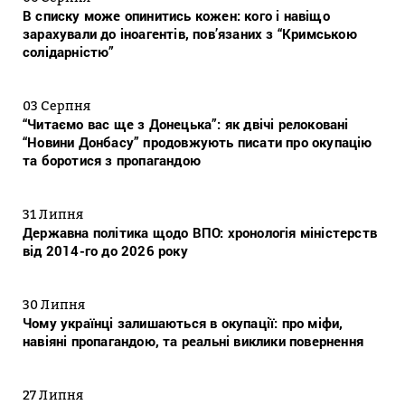
В списку може опинитись кожен: кого і навіщо
зарахували до іноагентів, пов’язаних з “Кримською
солідарністю”
03 Серпня
“Читаємо вас ще з Донецька”: як двічі релоковані
“Новини Донбасу” продовжують писати про окупацію
та боротися з пропагандою
31 Липня
Державна політика щодо ВПО: хронологія міністерств
від 2014-го до 2026 року
30 Липня
Чому українці залишаються в окупації: про міфи,
навіяні пропагандою, та реальні виклики повернення
27 Липня