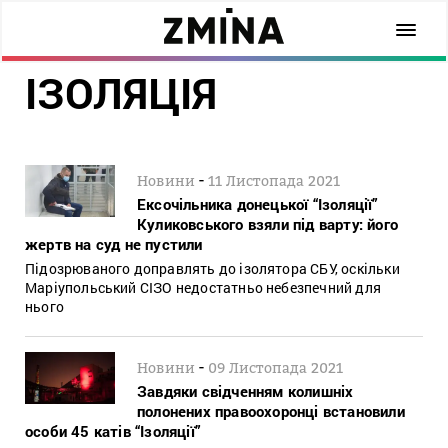
ІЗОЛЯЦІЯ
-
Новини
11 Листопада 2021
Ексочільника донецької “Ізоляції”
Куликовського взяли під варту: його
жертв на суд не пустили
Підозрюваного доправлять до ізолятора СБУ, оскільки
Маріупольський СІЗО недостатньо небезпечний для
нього
-
Новини
09 Листопада 2021
Завдяки свідченням колишніх
полонених правоохоронці встановили
особи 45 катів “Ізоляції”