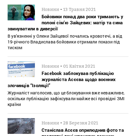
-
Новини
13 Травня 2021
Бойовики понад два роки тримають у
полоні сім’ю Зайцевих: матір та сина
звинуватили в диверсії
В ув'язненні у Олени Зайцевої почались кровотечі, а від
19-річного Владислава бойовики отримали покази під
тиском
-
Новини
01 Квітня 2021
Facebook заблокував публікацію
журналіста Асєєва щодо воєнних
злочинців “Ізоляції”
Журналіст наголосив, що це блокування вже неважливе,
оскільки публікацію зафіксували майже всі провідні ЗМІ
країни
-
Новини
28 Березня 2021
Станіслав Асєєв оприлюднив фото та
паспортні дані ключових воєнних