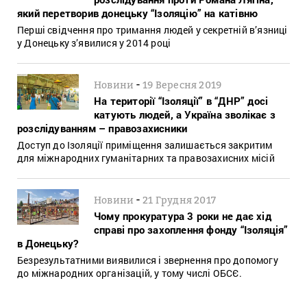
який перетворив донецьку “Ізоляцію” на катівню
Перші свідчення про тримання людей у секретній в’язниці
у Донецьку з’явилися у 2014 році
-
Новини
19 Вересня 2019
На території “Ізоляції” в “ДНР” досі
катують людей, а Україна зволікає з
розслідуванням – правозахисники
Доступ до Ізоляції приміщення залишається закритим
для міжнародних гуманітарних та правозахисних місій
-
Новини
21 Грудня 2017
Чому прокуратура 3 роки не дає хід
справі про захоплення фонду “Ізоляція”
в Донецьку?
Безрезультатними виявилися і звернення про допомогу
до міжнародних організацій, у тому числі ОБСЄ.