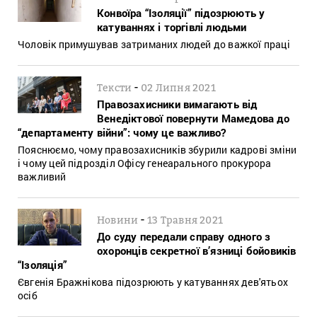
Конвоїра “Ізоляції” підозрюють у
катуваннях і торгівлі людьми
Чоловік примушував затриманих людей до важкої праці
-
Тексти
02 Липня 2021
Правозахисники вимагають від
Венедіктової повернути Мамедова до
“департаменту війни”: чому це важливо?
Пояснюємо, чому правозахисників збурили кадрові зміни
і чому цей підрозділ Офісу генеарального прокурора
важливий
-
Новини
13 Травня 2021
До суду передали справу одного з
охоронців секретної в’язниці бойовиків
“Ізоляція”
Євгенія Бражнікова підозрюють у катуваннях дев'ятьох
осіб