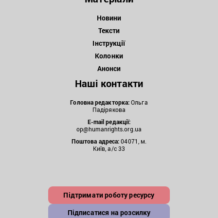
Новини
Тексти
Інструкції
Колонки
Анонси
Наші контакти
Головна редакторка:
Ольга
Падірякова
E-mail редакції:
op@humanrights.org.ua
Поштова
адреса:
04071, м.
Київ, а/с 33
Підтримати роботу ресурсу
Підписатися на розсилку