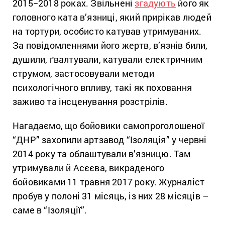
2015−2018 роках. Звільнені
згадують
його як
головного ката в’язниці, який прирікав людей
на тортури, особисто катував утримуваних.
За повідомленнями його жертв, в’язнів били,
душили, ґвалтували, катували електричним
струмом, застосовували методи
психологічного впливу, такі як поховання
заживо та інсценування розстрілів.
Нагадаємо, що бойовики самопроголошеної
“ДНР” захопили артзавод “Ізоляція” у червні
2014 року та облаштували в’язницю. Там
утримували й Асєєва, викраденого
бойовиками 11 травня 2017 року. Журналіст
пробув у полоні 31 місяць, із них 28 місяців –
саме в “Ізоляції”.