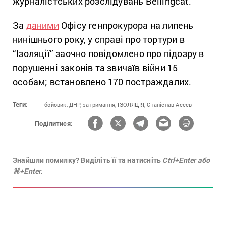
журналістських розслідувань Bellingcat.
За
даними
Офісу генпрокурора на липень
нинішнього року, у справі про тортури в
“Ізоляції” заочно повідомлено про підозру в
порушенні законів та звичаїв війни 15
особам; встановлено 170 постраждалих.
Теги:
бойовик,
ДНР,
затримання,
ІЗОЛЯЦІЯ,
Станіслав Асєєв
Поділитися:
Знайшли помилку? Виділіть її та натисніть
Ctrl+Enter або
⌘+Enter.