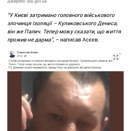
Джерело: ssu.gov.ua
“У Києві затримано головного військового
злочинця Ізоляції – Куликовського Дениса,
він же Палич. Тепер можу сказати, що життя
прожив не дарма”,
– написав Асєєв.