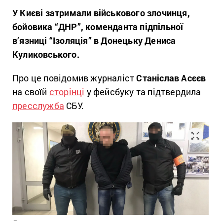
У Києві затримали військового злочинця,
бойовика “ДНР”, коменданта підпільної
в’язниці “Ізоляція” в Донецьку Дениса
Куликовського.
Про це повідомив журналіст
Станіслав Асєєв
на своїй
сторінці
у фейсбуку та підтвердила
пресслужба
СБУ.