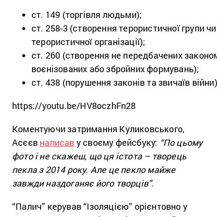
ст. 149 (торгівля людьми);
ст. 258-3 (створення терористичної групи чи
терористичної організації);
ст. 260 (створення не передбачених законо
воєнізованих або збройних формувань);
ст. 438 (порушення законів та звичаїв війни)
https://youtu.be/HV8oczhFn28
Коментуючи затримання Куликовського,
Асєєв
написав
у своєму фейсбуку:
“По цьому
фото і не скажеш, що ця істота – творець
пекла з 2014 року. Але це пекло майже
завжди наздоганяє його творців”.
“Палич” керував “Ізоляцією” орієнтовно у