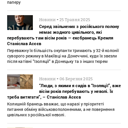
паперу
-
Новини
25 Травня 2025
Серед звільнених з російського полону
немає жодного цивільного, які
перебувають там вісім років — ексбранець Кремля
Станіслав Асєєв
Переважну їх більшість окупанти тримають у 32-й колонії
суворого режиму в Макіївці на Донеччині, куди їх звезли
після катівні "Ізоляції" в Донецьку та з інших тюрем
-
Новини
06 Березня 2025
“Люди, з якими я сидів в “Ізоляції”, вже
вісім років перебувають у неволі. Їх
треба витягати”, – Станіслав Асєєв
Колишній бранець вважає, що наразі у пріоритеті
питання обміну військовополоненими, а не повернення
цивільних з російської неволі.