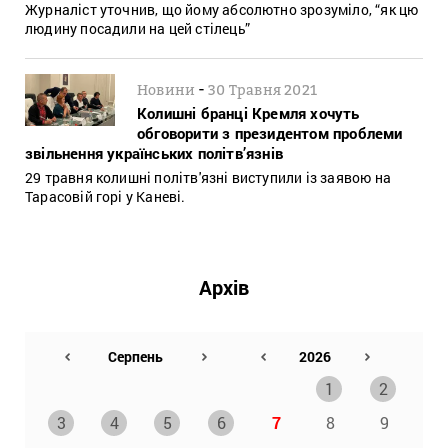
Журналіст уточнив, що йому абсолютно зрозуміло, “як цю
людину посадили на цей стілець”
-
Новини
30 Травня 2021
Колишні бранці Кремля хочуть
обговорити з президентом проблеми
звільнення українських політв’язнів
29 травня колишні політв'язні виступили із заявою на
Тарасовій горі у Каневі.
Архів
1
2
3
4
5
6
7
8
9