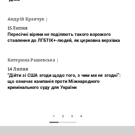
Андрій Кравчук
15 Липня
Пересічні віряни не поділяють такого ворожого
ставлення до ЛГБТІК+-людей, як церковна верхівка
Катерина Рашевська
14 Липня
“Дійти зі США згоди щодо того, з чим ми не згодні”:
що означає кампанія проти Міжнародного
кримінального суду для України
1
2
3
4