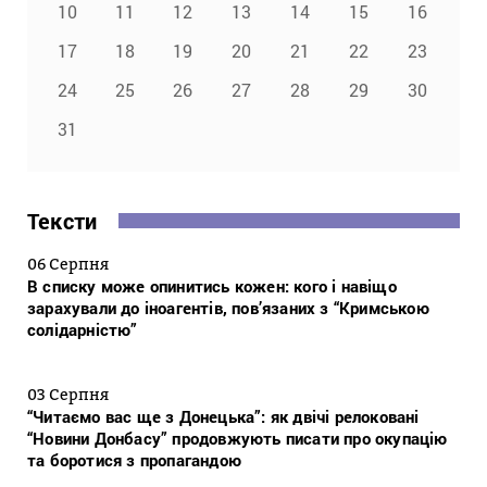
10
11
12
13
14
15
16
17
18
19
20
21
22
23
24
25
26
27
28
29
30
31
Тексти
06 Серпня
В списку може опинитись кожен: кого і навіщо
зарахували до іноагентів, пов’язаних з “Кримською
солідарністю”
03 Серпня
“Читаємо вас ще з Донецька”: як двічі релоковані
“Новини Донбасу” продовжують писати про окупацію
та боротися з пропагандою