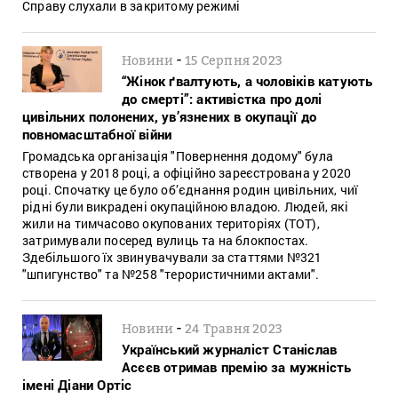
Справу слухали в закритому режимі
-
Новини
15 Серпня 2023
“Жінок ґвалтують, а чоловіків катують
до смерті”: активістка про долі
цивільних полонених, ув’язнених в окупації до
повномасштабної війни
Громадська організація "Повернення додому" була
створена у 2018 році, а офіційно зареєстрована у 2020
році. Спочатку це було об’єднання родин цивільних, чиї
рідні були викрадені окупаційною владою. Людей, які
жили на тимчасово окупованих територіях (ТОТ),
затримували посеред вулиць та на блокпостах.
Здебільшого їх звинувачували за статтями №321
"шпигунство" та №258 "терористичними актами".
-
Новини
24 Травня 2023
Український журналіст Станіслав
Асєєв отримав премію за мужність
імені Діани Ортіс