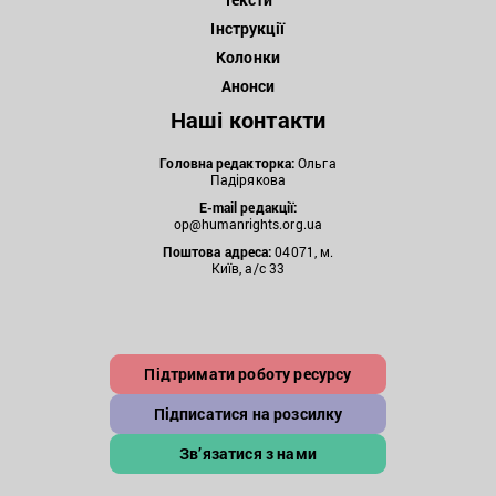
Інструкції
Колонки
Анонси
Наші контакти
Головна редакторка:
Ольга
Падірякова
E-mail редакції:
op@humanrights.org.ua
Поштова
адреса:
04071, м.
Київ, а/с 33
Підтримати роботу ресурсу
Підписатися на розсилку
Зв’язатися з нами