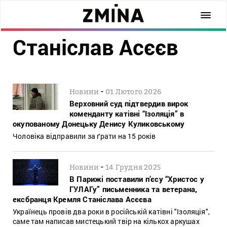
Станіслав Асєєв
-
Новини
01 Лютого 2026
Верховний суд підтвердив вирок
коменданту катівні “Ізоляція” в
окупованому Донецьку Денису Куликовському
Чоловіка відправили за ґрати на 15 років
-
Новини
14 Грудня 2025
В Парижі поставили п’єсу “Христос у
ГУЛАГу” письменника та ветерана,
ексбранця Кремля Станіслава Асєєва
Українець провів два роки в російській катівні "Ізоляція",
саме там написав мистецький твір на кількох аркушах