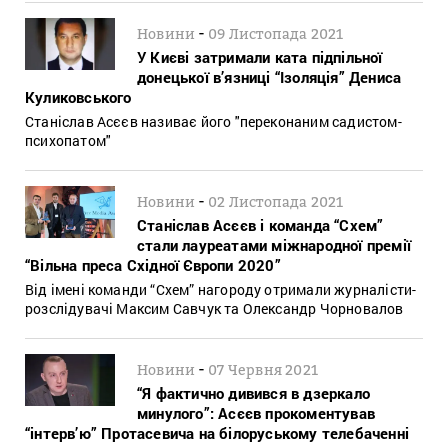
-
Новини
09 Листопада 2021
У Києві затримали ката підпільної
донецької в’язниці “Ізоляція” Дениса
Куликовського
Станіслав Асєєв називає його "переконаним садистом-
психопатом"
-
Новини
02 Листопада 2021
Станіслав Асєєв і команда “Схем”
стали лауреатами міжнародної премії
“Вільна преса Східної Європи 2020”
Від імені команди “Схем” нагороду отримали журналісти-
розслідувачі Максим Савчук та Олександр Чорновалов
-
Новини
07 Червня 2021
“Я фактично дивився в дзеркало
минулого”: Асєєв прокоментував
“інтерв’ю” Протасевича на білоруському телебаченні