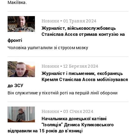
Макіївка.
-
Новини
01 Травня 2024
Журналіст, військовослужбовець
Станіслав Асєєв отримав контузію на
фронті
Чоловіка ушпиталили зі струсом мозку
-
Новини
12 Березня 2024
Журналіст і письменник, ексбранець
Кремля Станіслав Асєєв мобілізувався
до ЗСУ
Він служитиме у піхотній роті на першій лінії оборони
-
Новини
03 Січня 2024
Начальника донецької катівні
“Ізоляція” Дениса Куликовського
відправили на 15 років до в’язниці