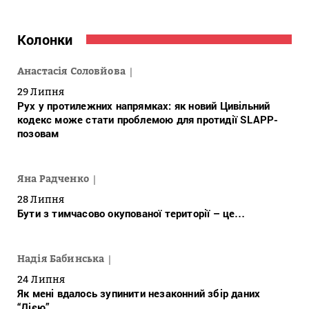
Колонки
Анастасія Соловйова
29 Липня
Рух у протилежних напрямках: як новий Цивільний
кодекс може стати проблемою для протидії SLAPP-
позовам
Яна Радченко
28 Липня
Бути з тимчасово окупованої території – це…
Надія Бабинська
24 Липня
Як мені вдалось зупинити незаконний збір даних
“Дією”