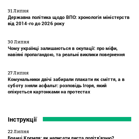
31 Липня
Державна політика щодо ВПО: хронологія міністерств
від 2014-го до 2026 року
30 Липня
Чому українці залишаються в окупації: про міфи,
навіяні пропагандою, та реальні виклики повернення
27 Липня
Комунальники двічі забирали плакати як сміття, а в
суботу зняли асфальт: розповідь Ігоря, який
опікується картонками на протестах
Інструкції
22 Липня
Бранці Кремля: як написати листа політв’язню?