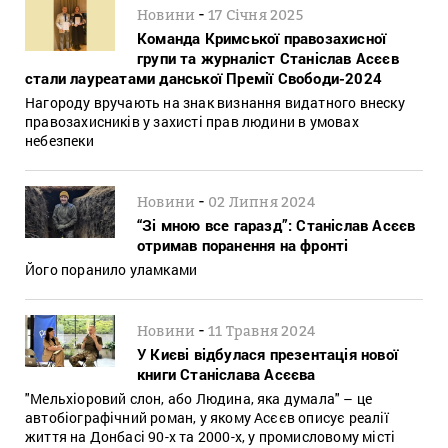
-
Новини
17 Січня 2025
Команда Кримської правозахисної
групи та журналіст Станіслав Асєєв
стали лауреатами данської Премії Свободи-2024
Нагороду вручають на знак визнання видатного внеску
правозахисників у захисті прав людини в умовах
небезпеки
-
Новини
02 Липня 2024
“Зі мною все гаразд”: Станіслав Асєєв
отримав поранення на фронті
Його поранило уламками
-
Новини
11 Травня 2024
У Києві відбулася презентація нової
книги Станіслава Асєєва
"Мельхіоровий слон, або Людина, яка думала" – це
автобіографічний роман, у якому Асєєв описує реалії
життя на Донбасі 90-х та 2000-х, у промисловому місті