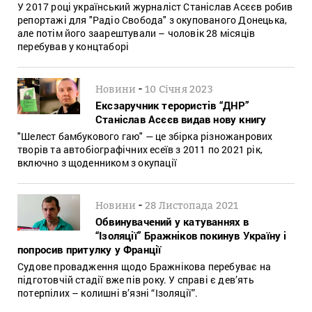
У 2017 році український журналіст Станіслав Асєєв робив
репортажі для "Радіо Свобода" з окупованого Донецька,
але потім його заарештували – чоловік 28 місяців
перебував у концтаборі
-
Новини
10 Січня 2023
Ексзаручник терористів “ДНР”
Станіслав Асєєв видав нову книгу
"Шелест бамбукового гаю" — це збірка різножанрових
творів та автобіографічних есеїв з 2011 по 2021 рік,
включно з щоденником з окупації
-
Новини
28 Листопада 2021
Обвинувачений у катуваннях в
“Ізоляції” Бражніков покинув Україну і
попросив притулку у Франції
Судове провадження щодо Бражнікова перебуває на
підготовчій стадії вже пів року. У справі є дев’ять
потерпілих – колишні в’язні “Ізоляції”.