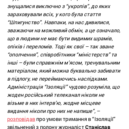
знущалися виключно з “укропів”, до яких
зараховували всіх, у кого була стаття
“Шпигунство”. Навпаки, на нас дивилися,
зважаючи на можливий обмін, а це означало,
що в людини не має бути видимих ​​шрамів,
опіків і переломів. Тоді як свої – так зване
“ополчення”, співробітники “міністерств” та
інші – були справжнім м’ясом, тренувальним
матеріалом, який можна буквально забивати
в підлогу, не переймаючись наслідками.
Адміністрація “Ізоляції” чудово розуміла, що
жоден російський телеканал ніколи не
візьме в них інтерв’ю, жодне місцеве
видання ніколи про них не напише”,
–
розповідав
про умови тримання в “Ізоляції”
звільнений з полону журналіст
Станіслав