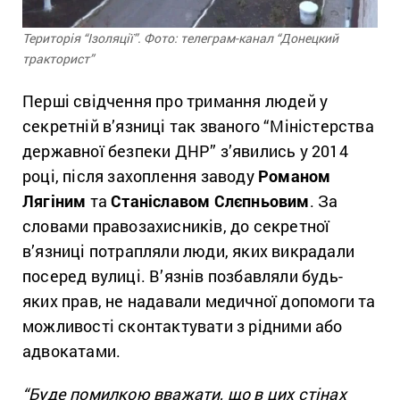
Територія “Ізоляції”. Фото: телеграм-канал “Донецкий
тракторист”
Перші свідчення про тримання людей у
секретній в’язниці так званого “Міністерства
державної безпеки ДНР” з’явились у 2014
році, після захоплення заводу
Романом
Лягіним
та
Станіславом Слєпньовим
. За
словами правозахисників, до секретної
в’язниці потрапляли люди, яких викрадали
посеред вулиці. В’язнів позбавляли будь-
яких прав, не надавали медичної допомоги та
можливості сконтактувати з рідними або
адвокатами.
“Буде помилкою вважати, що в цих стінах