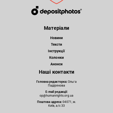
Матеріали
Новини
Тексти
Інструкції
Колонки
Анонси
Наші контакти
Головна редакторка:
Ольга
Падірякова
E-mail редакції:
op@humanrights.org.ua
Поштова
адреса:
04071, м.
Київ, а/с 33