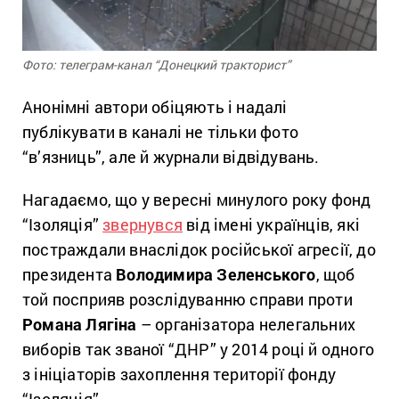
Фото: телеграм-канал “Донецкий тракторист”
Анонімні автори обіцяють і надалі
публікувати в каналі не тільки фото
“в’язниць”, але й журнали відвідувань.
Нагадаємо, що у вересні минулого року фонд
“Ізоляція”
звернувся
від імені українців, які
постраждали внаслідок російської агресії, до
президента
Володимира Зеленського
, щоб
той посприяв розслідуванню справи проти
Романа Лягіна
– організатора нелегальних
виборів так званої “ДНР” у 2014 році й одного
з ініціаторів захоплення території фонду
“Ізоляція”.