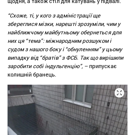
щодня, а також стіл для катувань у підвалі.
“Схоже, ті, у кого з адміністрації ще
збереглися мізки, нарешті зрозуміли, чим у
найближчому майбутньому обернеться для
них ця “тема”: міжнародним розшуком і
судом з нашого боку і “обнуленням” у цьому
випадку від “братів” з ФСБ. Так що вирішили
заробити собі індульгенцію”,
– припускає
колишній бранець.