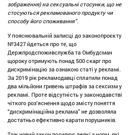
зображення) на сексуальні стосунки, що не
стосуються рекламованого продукту чи
способу його споживання”.
У пояснювальній записці до законопроєкту
№3427 йдеться про те, що
Держпродспоживслужба та Омбудсман
щороку отримують понад 500 скарг про
дискримінацію за ознакою статі у рекламі.
За 2019 рік рекламодавці сплатили понад
два мільйони гривень штрафів за сексизм у
рекламі. Проте відсутність у законодавстві
чіткого роз’яснення щодо змісту поняття
“дискримінаційна реклама” не дозволяла
достатньо ефективно карати порушників.
Тож новий закон посилює деякі з норм, які