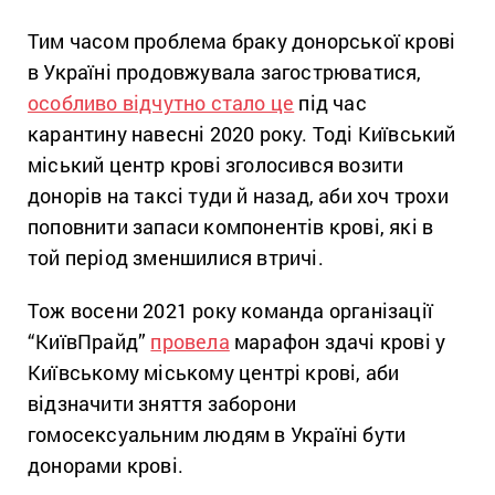
Тим часом проблема браку донорської крові
в Україні продовжувала загострюватися,
особливо відчутно стало це
під час
карантину навесні 2020 року. Тоді Київський
міський центр крові зголосився возити
донорів на таксі туди й назад, аби хоч трохи
поповнити запаси компонентів крові, які в
той період зменшилися втричі.
Тож восени 2021 року команда організації
“КиївПрайд”
провела
марафон здачі крові у
Київському міському центрі крові, аби
відзначити зняття заборони
гомосексуальним людям в Україні бути
донорами крові.