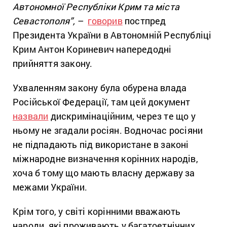
Автономної Республіки Крим та міста
Севастополя”,
–
говорив
постпред
Президента України в Автономній Республіці
Крим Антон Кориневич напередодні
прийняття закону.
Ухваленням закону була обурена влада
Російської Федерації, там цей документ
назвали
дискримінаційним, через те що у
ньому не згадали росіян.
Водночас росіяни
не підпадають під використане в законі
міжнародне визначення корінних народів,
хоча б тому що мають власну державу за
межами України.
Крім того, у світі корінними вважають
народи, які проживають у багатоетнічних