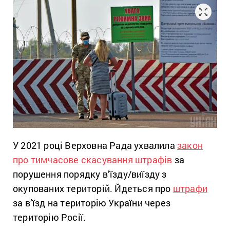
У 2021 році Верховна Рада ухвалила
закон
про тимчасове скасування штрафів
за
порушення порядку в’їзду/виїзду з
окупованих територій. Йдеться про
штрафи
за в’їзд на територію України через
територію Росії.