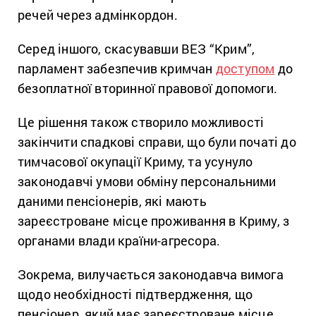
речей через адмінкордон.
Серед іншого, скасувавши ВЕЗ “Крим”,
парламент забезпечив кримчан
доступом
до
безоплатної вторинної правової допомоги.
Це рішення також створило можливості
закінчити спадкові справи, що були початі до
тимчасової окупації Криму, та у
сунуло
законодавчі умови обміну персональними
даними пенсіонерів, які мають
зареєстроване місце проживання в Криму, з
органами влади країни-агресора.
Зокрема, вилучається законодавча вимога
щодо необхідності підтвердження, що
пенсіонер, який має зареєстроване місце