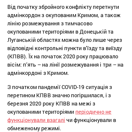
Від початку збройного конфлікту перетнути
адмінкордон з окупованим Кримом, а також
лінію розмежування з тимчасово
окупованими територіями в Донецькій та
Луганській областях можна було лише через
відповідні контрольні пункти в’їзду та виїзду
(КПВВ). Їх на початок 2020 року працювало
вісім: п’ять – на лінії розмежування і три – на
адмінкордоні з Кримом.
З початком пандемії COVID-19 ситуація з
перетином КПВВ значно погіршилася, і з
березня 2020 року КПВВ на межі з
окупованими територіями
періодично не
функціонували взагалі
чи функціонували в
обмеженому режимі.