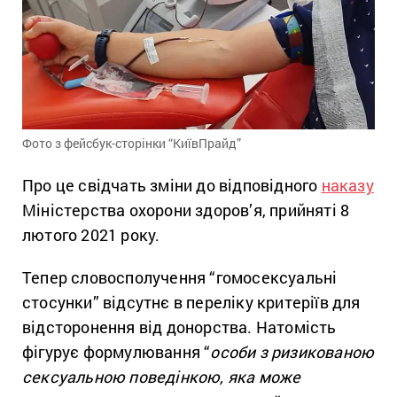
Фото з фейсбук-сторінки “КиївПрайд”
Про це свідчать зміни до відповідного
наказу
Міністерства охорони здоров’я
, прийняті 8
лютого 2021 року.
Тепер словосполучення “гомосексуальні
стосунки” відсутнє в переліку критеріїв для
відсторонення від донорства. Натомість
фігурує формулювання “
особи з ризикованою
сексуальною поведінкою, яка може