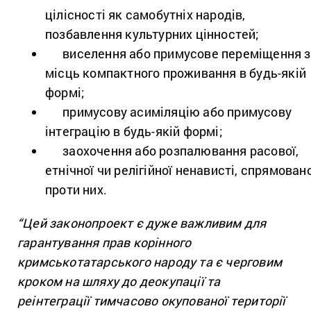
цілісності як самобутніх народів,
позбавлення культурних цінностей;
виселення або примусове переміщення з
місць компактного проживання в будь-якій
формі;
примусову асиміляцію або примусову
інтеграцію в будь-якій формі;
заохочення або розпалювання расової,
етнічної чи релігійної ненависті, спрямован
проти них.
“Цей законопроект є дуже важливим для
гарантування прав корінного
кримськотатарського народу та є черговим
кроком на шляху до деокупації та
реінтеграції тимчасово окупованої території