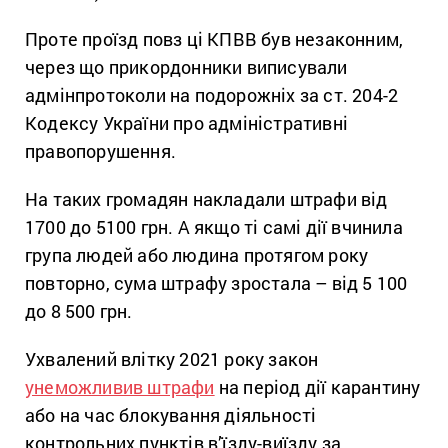
Проте проїзд повз ці КПВВ був незаконним,
через що прикордонники виписували
адмінпротоколи на подорожніх за ст. 204-2
Кодексу України про адміністративні
правопорушення.
На таких громадян накладали штрафи від
1700 до 5100 грн. А якщо ті самі дії вчинила
група людей або людина протягом року
повторно, сума штрафу зростала – від 5 100
до 8 500 грн.
Ухвалений влітку 2021 року закон
унеможливив штрафи
на період дії карантину
або на час блокування діяльності
контрольних пунктів в’їзду-виїзду за