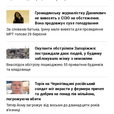
Громадянську журналістку Данилович
не вивозять з СІЗО на обстеження.
Вона продовжує сухе голодування
За словами батька, Ірину мали вивезти для проведення
МРТ голови 29 березня
Окупанти обстріляли Запоріжжя:
постраждали двоє людей, у будинку
заблокувало жінку з немовлям
Внаслідок обстрілу пошкоджено 55 приватних будинків
та кладовище
Торік на Чернігівщині російський
солдат міг вкрасти у фермера причеп
та добрив на понад пів мільйона,
погрожуючи вбити
Тепер йому загрожує від восьми до дванадцяти років
в'язниці