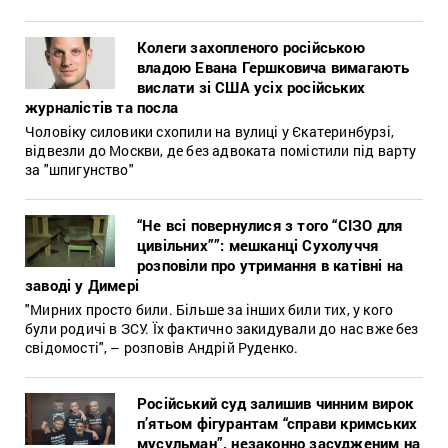
Колеги захопленого російською
владою Евана Гершковича вимагають
вислати зі США усіх російських
журналістів та посла
Чоловіку силовики схопили на вулиці у Єкатеринбурзі,
відвезли до Москви, де без адвоката помістили під варту
за "шпигунство"
“Не всі повернулися з того “СІЗО для
цивільних””: мешканці Сухолуччя
розповіли про утримання в катівні на
заводі у Димері
"Мирних просто били. Більше за інших били тих, у кого
були родичі в ЗСУ. Їх фактично закидували до нас вже без
свідомості", – розповів Андрій Руденко.
Російський суд залишив чинним вирок
п’ятьом фігурантам “справи кримських
мусульман”, незаконно засудженим на