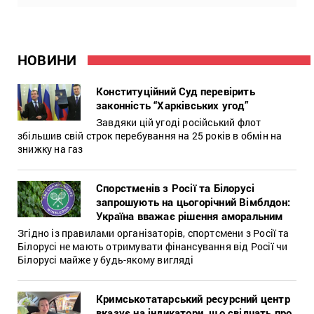
НОВИНИ
Конституційний Суд перевірить
законність “Харківських угод”
Завдяки цій угоді російський флот
збільшив свій строк перебування на 25 років в обмін на
знижку на газ
Спорстменів з Росії та Білорусі
запрошують на цьогорічний Вімблдон:
Україна вважає рішення аморальним
Згідно із правилами організаторів, спортсмени з Росії та
Білорусі не мають отримувати фінансування від Росії чи
Білорусі майже у будь-якому вигляді
Кримськотатарський ресурсний центр
вказує на індикатори, що свідчать про