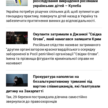
розслідування викрадення росіянами
українських дітей – Кулеба
Україна потребує рішучих спільних дій, щоб зупинити цю
геноцидну практику, повернути дітей назад в Україну та
забезпечити притягнення винних до відповідальності.
Окупанти затримали в Джанкої “Свідка
Єгови”, який намагався залишити Крим
Російське слідство називає затриманого
"другим організатором красногвардійського осередку
забороненої в Росії релігійної організації "Свідки Єгови".
Імена та прізвища фігурантів кримінальної справи не
називают
Прокуратура наполягає на
безальтернативному триманні під
вартою співмешканців, які ґвалтували
дитину на Закарпатті
Так, 29 березня постраждала дівчина самостійно
звернулася до правоохоронців