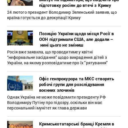
підготовку росіян до втечі з Криму
24 лютого президент Володимир Зеленський заявив, що
країна готується до деокупації Криму
Позицію України щодо місця Росії в
ООН підтримали США, але додали –
нині цього не зміниш
Росія вже заявила, що проводитиме у квітні
“неформальне засідання” щодо викрадення дітей з
України, на якому розповідатиме про їх "рятування"
Офіс генпрокурора та МКС створять
робочі групи для розслідування
воєнних злочинів
Однак Україна не може повідомити президенту РФ
Володимиру Путіну про підозру, оскільки він має
персональний імунітет як глава держави
Кримськотатарські бранці Кремля в