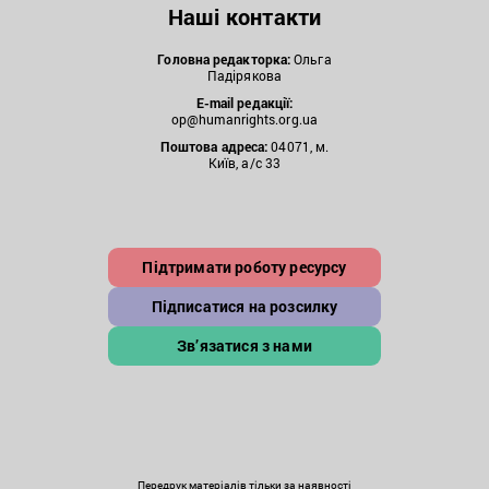
Наші контакти
Головна редакторка:
Ольга
Падірякова
E-mail редакції:
op@humanrights.org.ua
Поштова
адреса:
04071, м.
Київ, а/с 33
Підтримати роботу ресурсу
Підписатися на розсилку
Зв’язатися з нами
Передрук матеріалів тільки за наявності