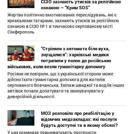
СІЗО зазнають утисків за релігійною
ознакою – “Крим SOS”
Жертви політично вмотивованих переслідувань, які є
кримськими татарами, зазнають утисків за релігійною
ознакою в СІЗО № 1 в тимчасово окупованому місті
Сімферополь
“Стріляли з автомата біля вуха,
знущалися”: харківські медики
потрапили у полон до російських
військових, коли везли гуманітарну допомогу
Росіяни не повірили, що з української сторони може
дійсно їхати гуманітарна допомога для жителів
окупованого Вовчанська. Екіпаж швидкої та водіїв інших
автівок почали допитувати та звинувачувати у
диверсійній діяльності.
МОЗ розповіло про реабілітацію у
відомчих медзакладах: які послуги
будуть доступні та в якому обсязі?
У цих командах працюватимуть протезисти