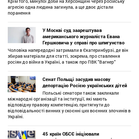
Крім того, минулої доби на Херсонщині через російську
агресію одна людина загинула, а ще двоє дістали
поранення
У Москві суд заарештував
американського журналіста Евана
Гершковича у справі про шпигунство
Чоловіка напередодні затримали в Єкатеринбурзі, де він
збирав матеріали для статті, зокрема, про ставлення
росіян до війни в Україні, а також про ПВК "Вагнер"
Сенат Польщі засудив масову
депортацію Росією українських дітей
Польські сенатори також закликали
міжнародні організації та інституції, які мають
відповідну правову компетенцію, притягнути до
відповідальності винних у скоєнні цих воєнних злочинів в
Україні.
45 країн ОБСЄ ініціювали