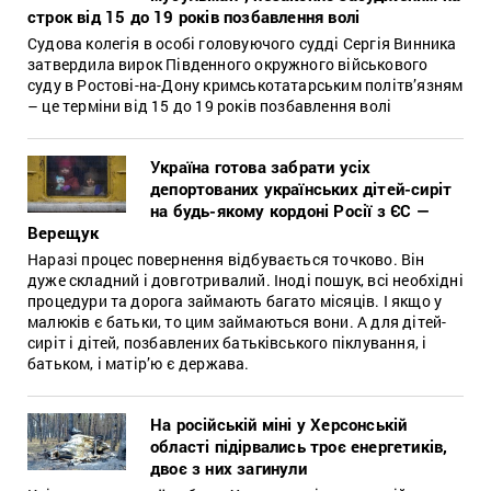
строк від 15 до 19 років позбавлення волі
Судова колегія в особі головуючого судді Сергія Винника
затвердила вирок Південного окружного військового
суду в Ростові-на-Дону кримськотатарським політв’язням
– це терміни від 15 до 19 років позбавлення волі
Україна готова забрати усіх
депортованих українських дітей-сиріт
на будь-якому кордоні Росії з ЄС —
Верещук
Наразі процес повернення відбувається точково. Він
дуже складний і довготривалий. Іноді пошук, всі необхідні
процедури та дорога займають багато місяців. І якщо у
малюків є батьки, то цим займаються вони. А для дітей-
сиріт і дітей, позбавлених батьківського піклування, і
батьком, і матір’ю є держава.
На російській міні у Херсонській
області підірвались троє енергетиків,
двоє з них загинули