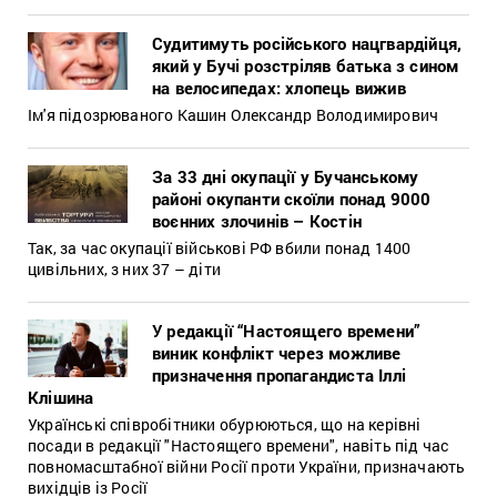
Судитимуть російського нацгвардійця,
який у Бучі розстріляв батька з сином
на велосипедах: хлопець вижив
Ім'я підозрюваного Кашин Олександр Володимирович
За 33 дні окупації у Бучанському
районі окупанти скоїли понад 9000
воєнних злочинів – Костін
Так, за час окупації військові РФ вбили понад 1400
цивільних, з них 37 – діти
У редакції “Настоящего времени”
виник конфлікт через можливе
призначення пропагандиста Іллі
Клішина
Українські співробітники обурюються, що на керівні
посади в редакції "Настоящего времени", навіть під час
повномасштабної війни Росії проти України, призначають
вихідців із Росії