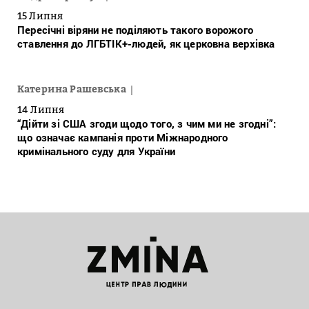
15 Липня
Пересічні віряни не поділяють такого ворожого
ставлення до ЛГБТІК+-людей, як церковна верхівка
Катерина Рашевська
14 Липня
“Дійти зі США згоди щодо того, з чим ми не згодні”:
що означає кампанія проти Міжнародного
кримінального суду для України