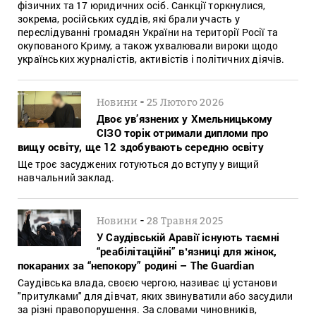
фізичних та 17 юридичних осіб. Санкції торкнулися,
зокрема, російських суддів, які брали участь у
переслідуванні громадян України на території Росії та
окупованого Криму, а також ухвалювали вироки щодо
українських журналістів, активістів і політичних діячів.
-
Новини
25 Лютого 2026
Двоє ув’язнених у Хмельницькому
СІЗО торік отримали дипломи про
вищу освіту, ще 12 здобувають середню освіту
Ще троє засуджених готуються до вступу у вищий
навчальний заклад.
-
Новини
28 Травня 2025
У Саудівській Аравії існують таємні
“реабілітаційні” вʼязниці для жінок,
покараних за “непокору” родині – The Guardian
Саудівська влада, своєю чергою, називає ці установи
"притулками" для дівчат, яких звинуватили або засудили
за різні правопорушення. За словами чиновників,