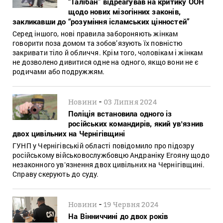
“Талібан” відреагував на критику ООН
щодо нових мізогінних законів,
закликавши до “розуміння ісламських цінностей”
Серед іншого, нові правила забороняють жінкам
говорити поза домом та зобов’язують їх повністю
закривати тіло й обличчя. Крім того, чоловікам і жінкам
не дозволено дивитися одне на одного, якщо вони не є
родичами або подружжям.
-
Новини
03 Липня 2024
Поліція встановила одного із
російських командирів, який увʼязнив
двох цивільних на Чернігівщині
ГУНП у Чернігівській області повідомило про підозру
російському військовослужбовцю Андраніку Егояну щодо
незаконного увʼязнення двох цивільних на Чернігівщині.
Справу скерують до суду.
-
Новини
19 Червня 2024
На Вінниччині до двох років