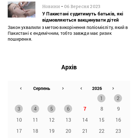
-
Новини
06 Вересня 2023
У Пакистані судитимуть батьків, які
відмовляються вакцинувати дітей
Закон ухвалили з метою викорінення поліомієліту, який в
Пакистані є ендемічним, тобто завжди має ризик
поширення.
Архів
1
2
3
4
5
6
7
8
9
10
11
12
13
14
15
16
17
18
19
20
21
22
23