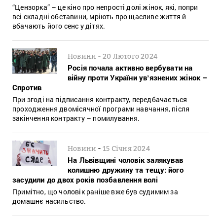
“Цензорка” – це кіно про непрості долі жінок, які, попри
всі складні обставини, мріють про щасливе життя й
вбачають його сенс у дітях.
-
Новини
20 Лютого 2024
Росія почала активно вербувати на
війну проти України увʼязнених жінок –
Спротив
При згоді на підписання контракту, передбачається
проходження двомісячної програми навчання, після
закінчення контракту – помилування.
-
Новини
15 Січня 2024
На Львівщині чоловік залякував
колишню дружину та тещу: його
засудили до двох років позбавлення волі
Примітно, що чоловік раніше вже був судимим за
домашнє насильство.