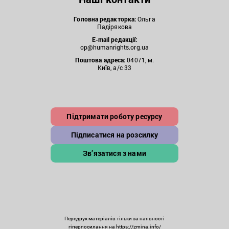
Головна редакторка:
Ольга
Падірякова
E-mail редакції:
op@humanrights.org.ua
Поштова
адреса:
04071, м.
Київ, а/с 33
Підтримати роботу ресурсу
Підписатися на розсилку
Зв’язатися з нами
Передрук матеріалів тільки за наявності
гіперпосилання на https://zmina.info/