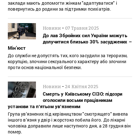
заклади мають допомогти жінкам "адаптуватися" і
повернутись до родини за підтримки психіатрів.
-
Новини
07 Травня 2025
До лав Збройних сил України можуть
долучитися близько 30% засуджених –
Мін’юст
До служби не допустять тих, кого засудили за тероризм,
корупцію, злочини сексуального характеру або злочини
проти основ національної безпеки.
-
Новини
24 Квітня 2025
Смерть у Київському СІЗО: підозри
оголосили восьми працівникам
установи та пʼятьом увʼязненим
Група ув’язнених під керівництвом "смотрящего" вивела
іншого в’язня у двір і жорстоко побила його. До лікарні
чоловіка доправили лише наступного дня, а 28 грудня він
помер.