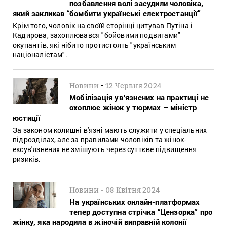
позбавлення волі засудили чоловіка,
який закликав “бомбити українські електростанції”
Крім того, чоловік на своїй сторінці цитував Путіна і
Кадирова, захоплювався "бойовими подвигами"
окупантів, які нібито протистоять "українським
націоналістам".
-
Новини
12 Червня 2024
Мобілізація увʼязнених на практиці не
охоплює жінок у тюрмах – міністр
юстиції
За законом колишні в'язні мають служити у спеціальних
підрозділах, але за правилами чоловіків та жінок-
ексув'язнених не змішують через суттєве підвищення
ризиків.
-
Новини
08 Квітня 2024
На українських онлайн-платформах
тепер доступна стрічка “Цензорка” про
жінку, яка народила в жіночій виправній колонії