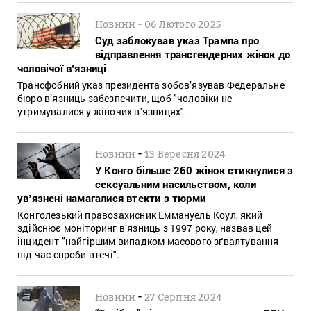
-
Новини
06 Лютого 2025
Суд заблокував указ Трампа про
відправлення трансгендерних жінок до
чоловічої вʼязниці
Трансфобний указ президента зобов’язував Федеральне
бюро в’язниць забезпечити, щоб "чоловіки не
утримувалися у жіночих в’язницях".
-
Новини
13 Вересня 2024
У Конго більше 260 жінок стикнулися з
сексуальним насильством, коли
увʼязнені намагалися втекти з тюрми
Конголезький правозахисник Еммануель Коул, який
здійснює моніторинг вʼязниць з 1997 року, назвав цей
інцидент "найгіршим випадком масового зґвалтування
під час спроби втечі".
-
Новини
27 Серпня 2024