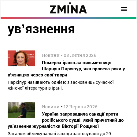
увʼязнення
-
Новини
08 Липня 2026
Померла іранська письменниця
Шарнуш Парсіпур, яка провела роки у
вʼязницях через свої твори
Парсіпур називають однією з засновниць сучасної
жіночої літератури в Ірані.
-
Новини
12 Червня 2026
Україна запровадила санкції проти
російського судді, який причетний до
ув’язнення журналістки Вікторії Рощиної
Загалом обмежувальні заходи застосували до 29