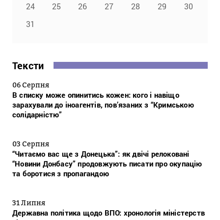
24
25
26
27
28
29
30
31
Тексти
06 Серпня
В списку може опинитись кожен: кого і навіщо
зарахували до іноагентів, пов’язаних з “Кримською
солідарністю”
03 Серпня
“Читаємо вас ще з Донецька”: як двічі релоковані
“Новини Донбасу” продовжують писати про окупацію
та боротися з пропагандою
31 Липня
Державна політика щодо ВПО: хронологія міністерств