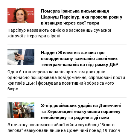
Померла іранська письменниця
Шарнуш Парсіпур, яка провела роки у
вʼязницях через свої твори
Парсіпур називають однією з засновниць сучасної
жіночої літератури в Ірані.
Нардеп Железняк заявив про
скоординовану кампанію анонімних
телеграм-каналів на підтримку ДБР
Одна й та ж мережа каналів протягом двох днів
одночасно поширювала повідомлення, спрямовані проти
критиків ДБР, і формувала позитивний образ самого
бюро.
З-під російських ударів на Донеччині
та Херсонщині евакуювали поранену
пенсіонерку та родини з дітьми
З початку повномасштабної війни службовці "Білого
янгола" евакуювали лише на Донеччині понад 19 тисяч