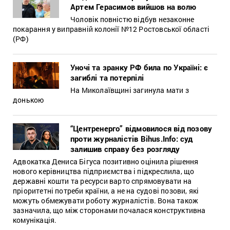
Артем Герасимов вийшов на волю
Чоловік повністю відбув незаконне
покарання у виправній колонії №12 Ростовської області
(РФ)
Уночі та зранку РФ била по Україні: є
загиблі та потерпілі
На Миколаївщині загинула мати з
донькою
“Центренерго” відмовилося від позову
проти журналістів Bihus.Info: суд
залишив справу без розгляду
Адвокатка Дениса Бігуса позитивно оцінила рішення
нового керівництва підприємства і підкреслила, що
державні кошти та ресурси варто спрямовувати на
пріоритетні потреби країни, а не на судові позови, які
можуть обмежувати роботу журналістів. Вона також
зазначила, що між сторонами почалася конструктивна
комунікація.