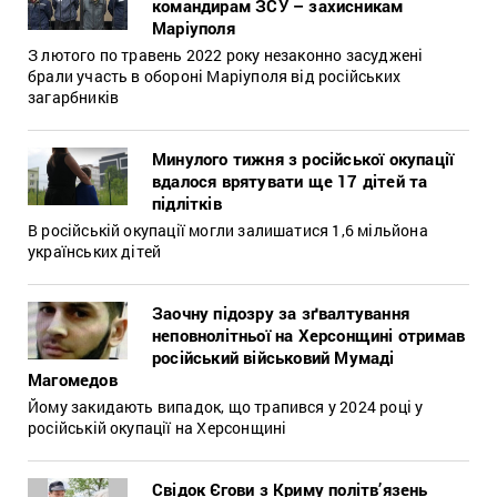
командирам ЗСУ – захисникам
Маріуполя
З лютого по травень 2022 року незаконно засуджені
брали участь в обороні Маріуполя від російських
загарбників
Минулого тижня з російської окупації
вдалося врятувати ще 17 дітей та
підлітків
В російській окупації могли залишатися 1,6 мільйона
українських дітей
Заочну підозру за зґвалтування
неповнолітньої на Херсонщині отримав
російський військовий Мумаді
Магомедов
Йому закидають випадок, що трапився у 2024 році у
російській окупації на Херсонщині
Свідок Єгови з Криму політв’язень