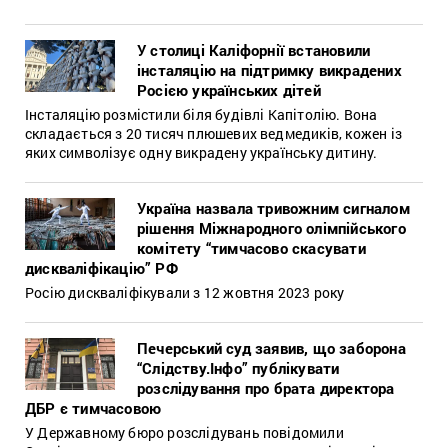
У столиці Каліфорнії встановили
інсталяцію на підтримку викрадених
Росією українських дітей
Інсталяцію розмістили біля будівлі Капітолію. Вона
складається з 20 тисяч плюшевих ведмедиків, кожен із
яких символізує одну викрадену українську дитину.
Україна назвала тривожним сигналом
рішення Міжнародного олімпійського
комітету “тимчасово скасувати
дискваліфікацію” РФ
Росію дискваліфікували з 12 жовтня 2023 року
Печерський суд заявив, що заборона
“Слідству.Інфо” публікувати
розслідування про брата директора
ДБР є тимчасовою
У Державному бюро розслідувань повідомили