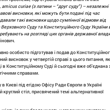
amicus curiae (з латини – “друг суду”) – незалежні
авові висновки, які можуть бути подані під час
давали такі висновки щодо сумлінної відмови від
 Верховного Суду та Конституційного Суду України 
ребувають на розгляді цих органів державної влади
бінович.
вно особисто підготував і подав до Конституційног
ний висновок у четвертій справі з цього питання, я
і в Конституційному Суді й сьогодні вже об’єднана 
гічними справами.
 в Києві під егідою Офісу Ради Європи в Україні
 круглий стіл, присвячений темі альтернативної