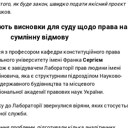
 того, як буде закон, швидко подати якісний проєкт
шков.
ють висновки для суду щодо права на
сумлінну відмову
я з професором кафедри конституційного права
льного університету імені Франка
Сергієм
кож є завідувачем Лабораторії прав людини імені
новича, яка є структурним підрозділом Науково-
 державного будівництва та місцевого
ональної академії правових наук України.
ку до Лабораторії звернулися віряни, яких стосуєть
ної служби.
ння проблеми, підготували кілька аналітичних