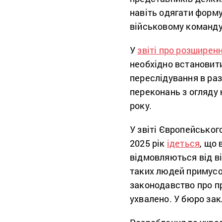
навіть одягати форму
військовому команд
У
звіті про розширен
необхідно встановити
переслідування в разі
переконань з огляду 
року.
У звіті Європейськог
2025 рік
ідеться
, що 
відмовляються від ві
таких людей примусо
законодавство про пр
ухвалено. У бюро зак