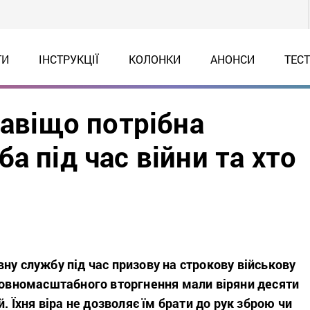
ТИ
ІНСТРУКЦІЇ
КОЛОНКИ
АНОНСИ
ТЕС
навіщо потрібна
а під час війни та хто
ну службу під час призову на
строкову військову
 повномасштабного вторгнення мали віряни десяти
й. Їхня віра не дозволяє їм брати до рук зброю чи