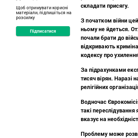
складати присягу.
Щоб отримувати корисні
матеріали, підпишіться на
розсилку
З початком війни цей
ньому не йдеться. От
Підписатися
почали брати до війс
відкривають криміна
кодексу
про
ухилення
За підрахунками екс
тисяч вірян. Наразі 
релігійних організац
Водночас Єврокомісія
такі переслідування 
вказує на необхідніст
Проблему може розв’