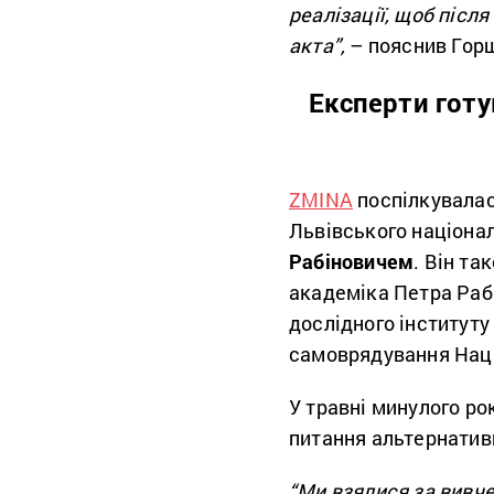
реалізації, щоб після
акта”,
– пояснив Гор
Експерти готу
ZMINA
поспілкувалас
Львівського націона
Рабіновичем
. Він та
академіка Петра Рабі
дослідного інституту
самоврядування Наці
У травні минулого ро
питання альтернатив
“Ми взялися за вивче