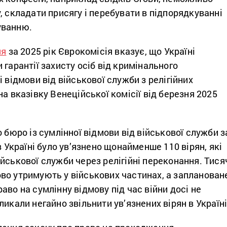
, складати присягу і перебувати в підпорядкуванні
уванню.
ня
за 2025 рік Єврокомісія вказує, що Україні
 гарантії захисту осіб від кримінального
 відмови від військової служби з релігійних
на вказівку Венеційської комісії від березня 2025
о бюро із сумлінної відмови від військової служби з
в Україні було ув’язнено щонайменше 110 вірян, які
йськової служби через релігійні переконання. Тися
во утримують у військових частинах, а запланован
аво на сумлінну відмову під час війни досі не
ликали негайно звільнити ув’язнених вірян в Україні