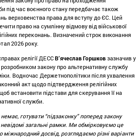
лення закону про право на проходження
би під час воєнного стану передбачає також
ань верховенства права для вступу до ЄС. Цей
чити право на сумлінну відмову від військової
ігійних переконань. Визначений строк виконання
ртал 2026 року.
справах релігії ДЕСС
В’ячеслав Горшков
зазначив у
о розробником закону про альтернативну службу
іки. Водночас Держетнополітики після ухвалення
аконний акт щодо підтвердження релігійних
об встановити підстави для скерування її на
ативної служби.
немає, готувати “підзаконку” поперед закону
 невідомі загальні рамки. Ми обмірковуємо це
 міжнародний досвід, розглядаємо різні варіанти