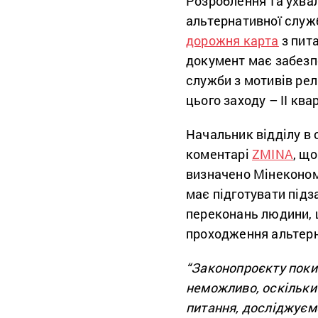
Розроблення та ухва
альтернативної служ
дорожня карта
з пит
документ має забезпе
служби з мотивів рел
цього заходу – ІІ ква
Начальник відділу в 
коментарі
ZMINA
, щ
визначено Мінеконом
має підготувати підз
переконань людини, щ
проходження альтерн
“Законопроєкту поки 
неможливо, оскільки
питання, досліджуємо