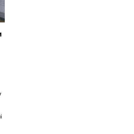
и
у
і