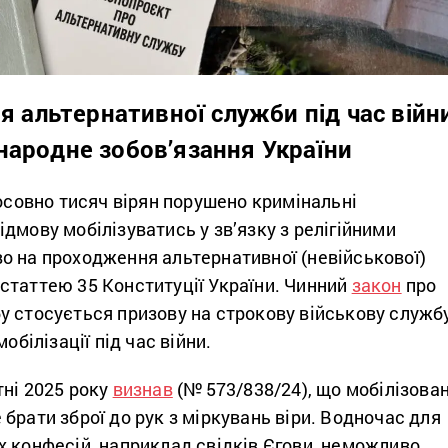
 альтернативної служби під час війн
народне зобов’язання України
тосовно тисяч вірян порушено кримінальні
дмову мобілізуватись у зв’язку з релігійними
о на проходження альтернативної (невійськової)
статтею 35 Конституції України. Чинний
закон
про
у стосується призову на строкову військову служб
мобілізації під час війни.
тні 2025 року
визнав
(№ 573/838/24), що мобілізован
брати зброї до рук з міркувань віри. Водночас для
х конфесій, наприклад свідків Єгови, неможливо