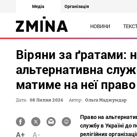
Медіа
Організація
НОВИНИ
ТЕКС
Віряни за ґратами: 
альтернативна служб
матиме на неї право
Дата:
08 Липня 2026
Автор:
Ольга Маджумдар
Право на альтернатив
службу в Україні до
A+
A-
релігійних організаці