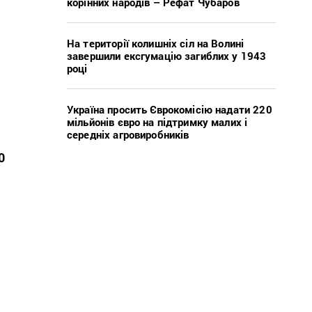
корінних народів – Рефат Чубаров
На території колишніх сіл на Волині
завершили ексгумацію загиблих у 1943
році
Україна просить Єврокомісію надати 220
мільйонів євро на підтримку малих і
середніх агровиробників
0