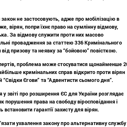
 закон не застосовують, адже про мобілізацію в
же, вірян, попри їхнє право на сумлінну відмову,
ька. За відмову служити проти них масово
льні провадження за статтею
336 Кримінального
 від призову та неявку за “бойовою” повісткою.
пертів, проблема може стосуватися щонайменше 2
найбільше кримінальних справ відкрито проти вірян
ій “Свідки Єгови” та “Адвентисти сьомого дня”.
 у звіті про розширення ЄС для України розглядає
як порушення права на свободу віросповідання і
ь встановити гарантії захисту для вірян.
язати ухвалення закону про альтернативну службу