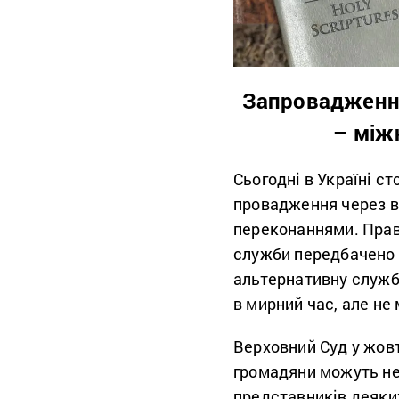
Запровадження
– між
Сьогодні в Україні с
провадження через ві
переконаннями. Прав
служби передбачено 
альтернативну служб
в мирний час, але не 
Верховний Суд у жов
громадяни можуть не 
представників деяки