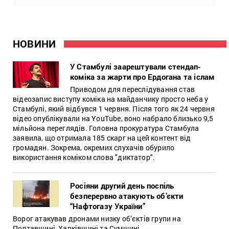
НОВИНИ
У Стамбулі заарештували стендап-
коміка за жарти про Ердогана та іслам
Приводом для переслідування став
відеозапис виступу коміка на майданчику просто неба у
Стамбулі, який відбувся 1 червня. Після того як 24 червня
відео опублікували на YouTube, воно набрало близько 9,5
мільйона переглядів. Головна прокуратура Стамбула
заявила, що отримала 185 скарг на цей контент від
громадян. Зокрема, окремих слухачів обурило
використання коміком слова "диктатор".
Росіяни другий день поспіль
безперервно атакують об’єкти
“Нафтогазу України”
Ворог атакував дронами низку об’єктів групи на
Полтавщині, Харківщині та Сумщині