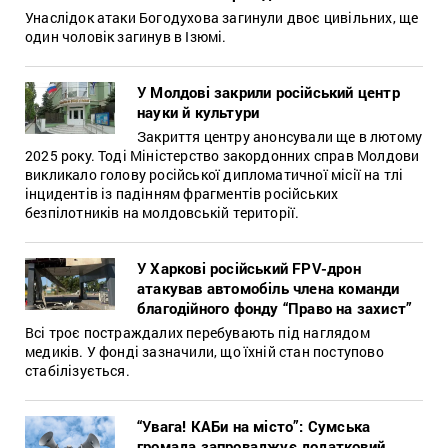
Унаслідок атаки Богодухова загинули двоє цивільних, ще
один чоловік загинув в Ізюмі.
У Молдові закрили російський центр
науки й культури
Закриття центру анонсували ще в лютому
2025 року. Тоді Міністерство закордонних справ Молдови
викликало голову російської дипломатичної місії на тлі
інцидентів із падінням фрагментів російських
безпілотників на молдовській території.
У Харкові російський FPV-дрон
атакував автомобіль члена команди
благодійного фонду “Право на захист”
Всі троє постраждалих перебувають під наглядом
медиків. У фонді зазначили, що їхній стан поступово
стабілізується.
“Увага! КАБи на місто”: Сумська
громада запроваджує додатковий