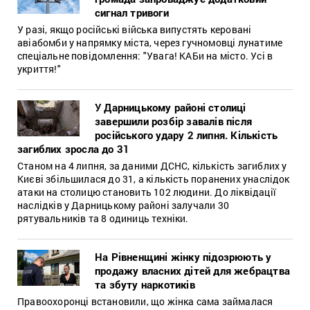
сигнал тривоги
У разі, якщо російські війська випустять керовані
авіабомби у напрямку міста, через гучномовці лунатиме
спеціальне повідомлення: "Увага! КАБи на місто. Усі в
укриття!"
У Дарницькому районі столиці
завершили розбір завалів після
російського удару 2 липня. Кількість
загиблих зросла до 31
Станом на 4 липня, за даними ДСНС, кількість загиблих у
Києві збільшилася до 31, а кількість поранених унаслідок
атаки на столицю становить 102 людини. До ліквідації
наслідків у Дарницькому районі залучали 30
рятувальників та 8 одиниць техніки.
На Рівненщині жінку підозрюють у
продажу власних дітей для жебрацтва
та збуту наркотиків
Правоохоронці встановили, що жінка сама займалася