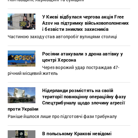
У Києві відбулася чергова акція Free
Azov на підтримку військовополонених
і безвісти зниклих захисників
Частиною заходу став автопробіг вулицями столиці
Росіяни атакували з дрона автівку у
центрі Херсона
Через ворожий удар постраждав 47-
річний місцевий житель
Нідерланди розмістять на своїй
території повноцінну операційну фазу
Спецтрибуналу щодо злочину агресії
проти України
Раніше йшлося лише про підготовчі фази трибуналу
В польському Кракові невідомі