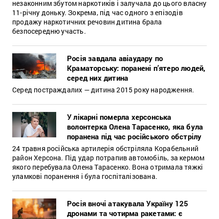
незаконним збутом наркотиків і залучала до цього власну
11-річну доньку. Зокрема, під час одного з епізодів
продажу наркотичних речовин дитина брала
безпосередню участь.
Росія завдала авіаудару по
Краматорську: поранені п’ятеро людей,
серед них дитина
Серед постраждалих — дитина 2015 року народження.
У лікарні померла херсонська
волонтерка Олена Тарасенко, яка була
поранена під час російського обстрілу
24 травня російська артилерія обстріляла Корабельний
район Херсона. Під удар потрапив автомобіль, за кермом
якого перебувала Олена Тарасенко. Вона отримала тяжкі
уламкові поранення і була госпіталізована.
Росія вночі атакувала Україну 125
дронами та чотирма ракетами: є