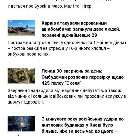
Йдеться про Буркіна-Фасо, Малі та Нігер
Харків атакували керованими
авіабомбами: загинули двоє людей,
поранені щонайменше 29
Постраждали троє дітей: у однорічної та 17-річної дівчат
– гостра реакція на стрес, а у 16-річного хлопця –
вибухові поранення.
Понад 30 звернень за день:
Омбудсман розпочав перевірку щодо
425 полку “Скеля”
Звернення надходили від народних депутатів, а також
від чинних і колишніх військових, які проходили службу в
цьому підрозділі.
З минулого року російських ударів по
житлових будинках у Києві було
більше, ніж за весь час до цього –