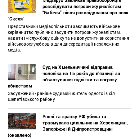
розслідувати погрози журналістам
“Бабеля” після розслідування про полк
“Скеля”
Представники медіаспільноти закликають військове
керівництво публічно засудити погрози журналістам,
надати їм службову оцінку та не допустити використання
військовослужбовців для дискредитації незалежних
медіа.
Суд на Хмельниччині відправив
чоловіка на 15 років до в’язниці за
зґвалтування підлітки та погрозу
вбивством
Засуджений - раніше судимий житель одного із сіл
Шепетівського району
Уночі та зранку РФ убила та
травмувала цивільних на Херсонщині,
Запоріжжі й Дніпропетровщині
(оновлено)