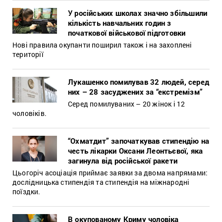
У російських школах значно збільшили
кількість навчальних годин з
початкової військової підготовки
Нові правила окупанти поширил також і на захоплені
території
Лукашенко помилував 32 людей, серед
них – 28 засуджених за “екстремізм”
Серед помилуваних – 20 жінок і 12
чоловіків.
“Охматдит” започаткував стипендію на
честь лікарки Оксани Леонтьєвої, яка
загинула від російської ракети
Цьогоріч асоціація приймає заявки за двома напрямами:
дослідницька стипендія та стипендія на міжнародні
поїздки.
В окупованому Криму чоловіка