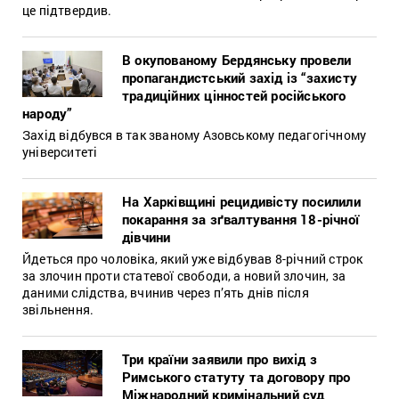
це підтвердив.
В окупованому Бердянську провели
пропагандистський захід із “захисту
традиційних цінностей російського
народу”
Захід відбувся в так званому Азовському педагогічному
університеті
На Харківщині рецидивісту посилили
покарання за зґвалтування 18-річної
дівчини
Йдеться про чоловіка, який уже відбував 8-річний строк
за злочин проти статевої свободи, а новий злочин, за
даними слідства, вчинив через п’ять днів після
звільнення.
Три країни заявили про вихід з
Римського статуту та договору про
Міжнародний кримінальний суд