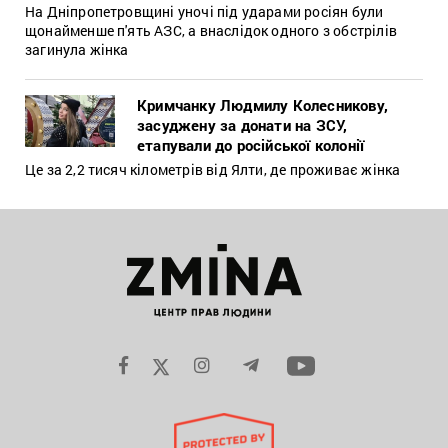
На Дніпропетровщині уночі під ударами росіян були
щонайменше п'ять АЗС, а внаслідок одного з обстрілів
загинула жінка
Кримчанку Людмилу Колесникову,
засуджену за донати на ЗСУ,
етапували до російської колонії
Це за 2,2 тисяч кілометрів від Ялти, де проживає жінка