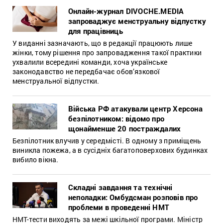
Онлайн-журнал DIVOCHE.MEDIA
запроваджує менструальну відпустку
для працівниць
У виданні зазначають, що в редакції працюють лише
жінки, тому рішення про запровадження такої практики
ухвалили всередині команди, хоча українське
законодавство не передбачає обов’язкової
менструальної відпустки.
Війська РФ атакували центр Херсона
безпілотником: відомо про
щонайменше 20 постраждалих
Безпілотник влучив у середмісті. В одному з приміщень
виникла пожежа, а в сусідніх багатоповерхових будинках
вибило вікна.
Складні завдання та технічні
неполадки: Омбудсман розповів про
проблеми в проведенні НМТ
НМТ-тести виходять за межі шкільної програми. Міністр