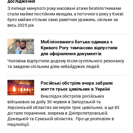
дослідження
З липнця минулого року масовані атаки безпілотниками
стали майже постійним явищем, а поточного року у Києві
було майже стільки само ракетних уражень, скільки за
весь 2025 рік
Мобілізованого батька-одинака з
Кривого Рогу тимчасово відпустили
для оформлення документів
Чоловіка відпустили додому після суспільного резонансу
та завдяки спільним діям небайдужих людей.
Російські обстріли вчора забрали
життя трьох цивільних в Україні
Внаслідок обстрілів російських
військових за добу 30 червня в Запорізькій та
Херсонській областях загинули троє цивільних, а ще 83
дістали поранення, зокрема в Дніпропетровській,
Донецькій та Сумській областях. Про це розповіли в
Нацполіції.