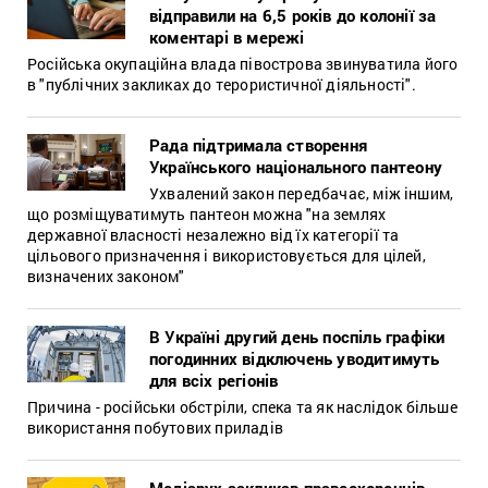
відправили на 6,5 років до колонії за
коментарі в мережі
Російська окупаційна влада півострова звинуватила його
в "публічних закликах до терористичної діяльності".
Рада підтримала створення
Українського національного пантеону
Ухвалений закон передбачає, між іншим,
що розміщуватимуть пантеон можна "на землях
державної власності незалежно від їх категорії та
цільового призначення і використовується для цілей,
визначених законом"
В Україні другий день поспіль графіки
погодинних відключень уводитимуть
для всіх регіонів
Причина - російськи обстріли, спека та як наслідок більше
використання побутових приладів
Медіарух закликав правоохоронців