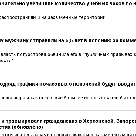
ачительно увеличили количество учебных часов по 
распространили и на захваченные территории
 мужчину отправили на 6,5 лет в колонию за комм
власть полуострова обвинила его в "публичных призывах 
ности"
подряд графики почасовых отключений будут вводит
релы, жара и как следствие большее использование бытов
 и травмировала гражданских в Херсонской, Запоро
тях (обновлено)
и ночью под ударами россиян оказались как минимум пять