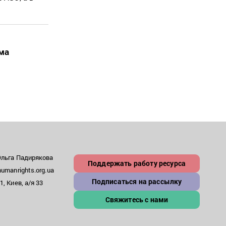
ма
Ольга Падирякова
Поддержать работу ресурса
umanrights.org.ua
Подписаться на рассылку
, Киев, а/я 33
Свяжитесь с нами