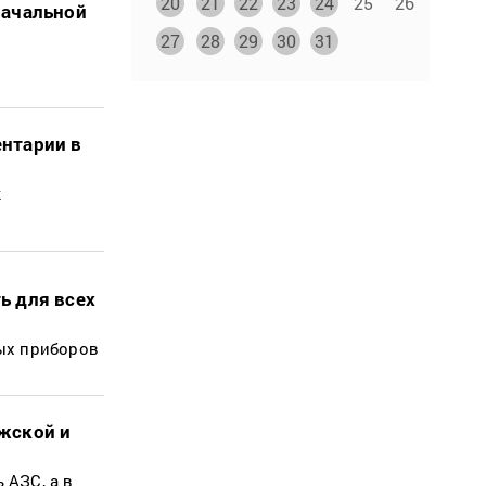
20
21
22
23
24
25
26
начальной
27
28
29
30
31
ентарии в
к
ь для всех
ых приборов
жской и
 АЗС, а в