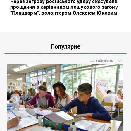
Через загрозу російського удару скасували
прощання з керівником пошукового загону
“Плацдарм”, волонтером Олексієм Юковим
Популярне
за тиждень