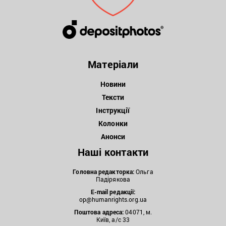
Матеріали
Новини
Тексти
Інструкції
Колонки
Анонси
Наші контакти
Головна редакторка:
Ольга
Падірякова
E-mail редакції:
op@humanrights.org.ua
Поштова
адреса:
04071, м.
Київ, а/с 33