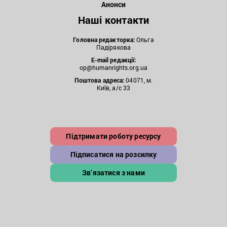
Анонси
Наші контакти
Головна редакторка:
Ольга
Падірякова
E-mail редакції:
op@humanrights.org.ua
Поштова
адреса:
04071, м.
Київ, а/с 33
Підтримати роботу ресурсу
Підписатися на розсилку
Зв’язатися з нами