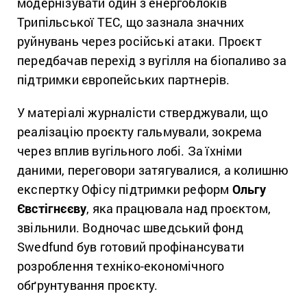
модернізувати один з енергоблоків
Трипільської ТЕС, що зазнала значних
руйнувань через російські атаки. Проєкт
передбачав перехід з вугілля на біопаливо за
підтримки європейських партнерів.
У матеріалі журналісти стверджували, що
реалізацію проєкту гальмували, зокрема
через вплив вугільного лобі. За їхніми
даними, переговори затягувалися, а колишню
експертку Офісу підтримки реформ
Ольгу
Євстігнєєву
, яка працювала над проєктом,
звільнили. Водночас шведський фонд
Swedfund був готовий профінансувати
розроблення техніко-економічного
обґрунтування проєкту.