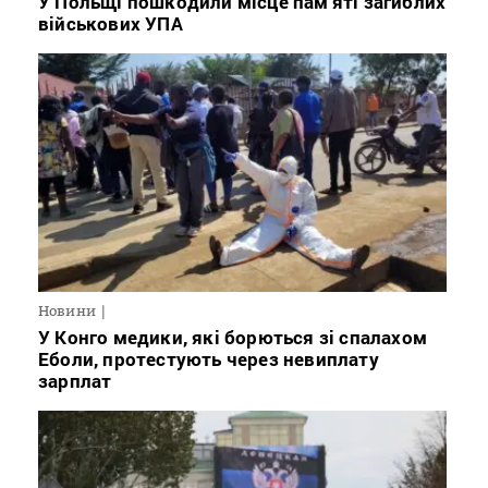
У Польщі пошкодили місце пам’яті загиблих
військових УПА
Новини
У Конго медики, які борються зі спалахом
Еболи, протестують через невиплату
зарплат