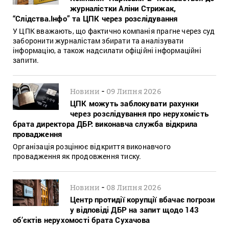
журналістки Аліни Стрижак,
“Слідства.Інфо” та ЦПК через розслідування
У ЦПК вважають, що фактично компанія прагне через суд
заборонити журналістам збирати та аналізувати
інформацію, а також надсилати офіційні інформаційні
запити.
-
Новини
09 Липня 2026
ЦПК можуть заблокувати рахунки
через розслідування про нерухомість
брата директора ДБР: виконавча служба відкрила
провадження
Організація розцінює відкриття виконавчого
провадження як продовження тиску.
-
Новини
08 Липня 2026
Центр протидії корупції вбачає погрози
у відповіді ДБР на запит щодо 143
об’єктів нерухомості брата Сухачова