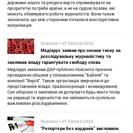
державні кошти та ресурси варто спрямовувати на
пріоритетні потреби країни, а не на судові позови, які
можуть обмежувати роботу журналістів. Вона також
зазначила, що між сторонами почалася конструктивна
комунікація.
-
Новини
07 Липня 2026
Медіарух заявив про ознаки тиску на
розслідувальну журналістику та
закликав владу гарантувати свободу слова
Медіарух закликав ДБР публічно пояснити причини
проведення обшуків у співзасновника "Бабеля" та
компанії "Вирій". Також організація звернулася до
представників влади, правоохоронців і командування
Сил оборони із закликом не допускати будь-якого тиску
на редакції та журналістів, які займаються суспільно
важливими розслідуваннями.
-
Новини
07 Липня 2026
“Репортери без кордонів” висловили