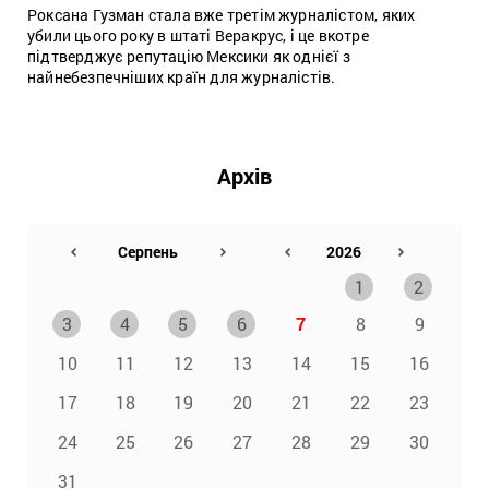
Роксана Гузман стала вже третім журналістом, яких
убили цього року в штаті Веракрус, і це вкотре
підтверджує репутацію Мексики як однієї з
найнебезпечніших країн для журналістів.
Архів
1
2
3
4
5
6
7
8
9
10
11
12
13
14
15
16
17
18
19
20
21
22
23
24
25
26
27
28
29
30
31