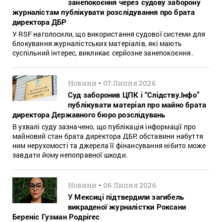
занепокоєння через судову заборону
журналістам публікувати розслідування про брата
директора ДБР
У RSF наголосили, що використання судової системи для
блокування журналістських матеріалів, які мають
суспільний інтерес, викликає серйозне занепокоєння.
-
Новини
07 Липня 2026
Суд заборонив ЦПК і “Слідству.Інфо”
публікувати матеріал про майно брата
директора Державного бюро розслідувань
В ухвалі суду зазначено, що публікація інформації про
майновий стан брата директора ДБР, обставини набуття
ним нерухомості та джерела її фінансування нібито може
завдати йому непоправної шкоди.
-
Новини
06 Липня 2026
У Мексиці підтвердили загибель
викраденої журналістки Роксани
Береніс Гузман Родрігес