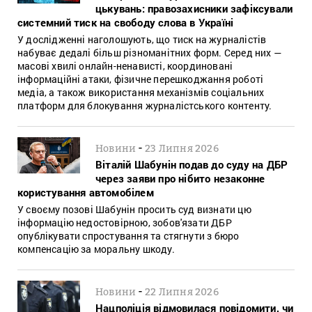
цькувань: правозахисники зафіксували
системний тиск на свободу слова в Україні
У дослідженні наголошують, що тиск на журналістів
набуває дедалі більш різноманітних форм. Серед них —
масові хвилі онлайн-ненависті, координовані
інформаційні атаки, фізичне перешкоджання роботі
медіа, а також використання механізмів соціальних
платформ для блокування журналістського контенту.
-
Новини
23 Липня 2026
Віталій Шабунін подав до суду на ДБР
через заяви про нібито незаконне
користування автомобілем
У своєму позові Шабунін просить суд визнати цю
інформацію недостовірною, зобов'язати ДБР
опублікувати спростування та стягнути з бюро
компенсацію за моральну шкоду.
-
Новини
22 Липня 2026
Нацполіція відмовилася повідомити, чи