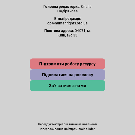
Головна редакторка:
Ольга
Падірякова
E-mail редакції:
op@humanrights.org.ua
Поштова
адреса:
04071, м.
Київ, а/с 33
Підтримати роботу ресурсу
Підписатися на розсилку
Зв’язатися з нами
Передрук матеріалів тільки за наявності
гіперпосилання на https://zmina.info/