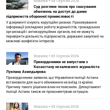
-
Новини
04 Серпня 2026
Суд розгляне позов про скасування
обмежень на доступ до даних
підприємств оборонної промисловості
У документі існують корупційні ризики. Приховування
інформації ускладнює роботу журналістів, громадських
організацій і антикорупційних органів, які не можуть
перевіряти діяльність підприємств, державні закупівлі чи
можливі конфлікти інтересів.
-
Новини
03 Серпня 2026
Прикордонники не випустили з
Казахстану незалежного журналіста
Лукпана Ахмедьярова
Прикордонники заявили, що Управління поліції Астани
встановило для нього обмеження на виїзд із країни.
Причину такого рішення вони не пояснили. Департамент
поліції Астани також не прокоментував ситуацію.
-
Новини
03 Серпня 2026