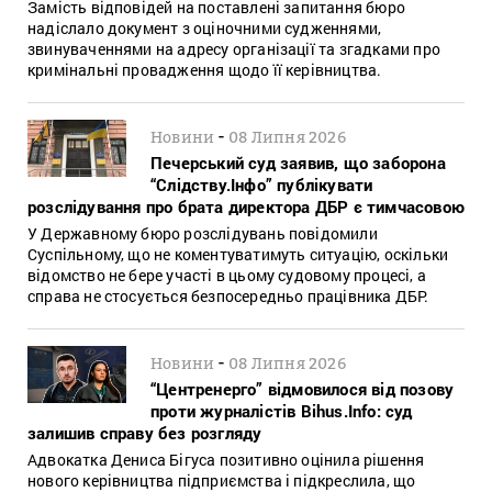
Замість відповідей на поставлені запитання бюро
надіслало документ з оціночними судженнями,
звинуваченнями на адресу організації та згадками про
кримінальні провадження щодо її керівництва.
-
Новини
08 Липня 2026
Печерський суд заявив, що заборона
“Слідству.Інфо” публікувати
розслідування про брата директора ДБР є тимчасовою
У Державному бюро розслідувань повідомили
Суспільному, що не коментуватимуть ситуацію, оскільки
відомство не бере участі в цьому судовому процесі, а
справа не стосується безпосередньо працівника ДБР.
-
Новини
08 Липня 2026
“Центренерго” відмовилося від позову
проти журналістів Bihus.Info: суд
залишив справу без розгляду
Адвокатка Дениса Бігуса позитивно оцінила рішення
нового керівництва підприємства і підкреслила, що