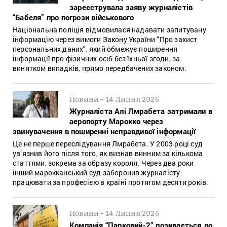
зареєструвала заяву журналістів
“Бабеля” про погрози військового
Національна поліція відмовилася надавати запитувану
інформацію через вимоги Закону України "Про захист
персональних даних", який обмежує поширення
інформації про фізичних осіб без їхньої згоди, за
винятком випадків, прямо передбачених законом.
-
Новини
14 Липня 2026
Журналіста Алі Лмрабета затримали в
аеропорту Марокко через
звинувачення в поширенні неправдивої інформації
Це не перше переслідування Лмрабета. У 2003 році суд
ув’язнив його після того, як визнав винним за кількома
статтями, зокрема за образу короля. Через два роки
інший марокканський суд заборонив журналісту
працювати за професією в країні протягом десяти років.
-
Новини
14 Липня 2026
Компанія “Парковий-2” позивається до