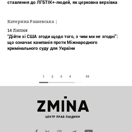
ставлення до ЛГБТІК+-людей, як церковна верхівка
Катерина Рашевська
14 Липня
“Дійти зі США згоди щодо того, з чим ми не згодні”:
що означає кампанія проти Міжнародного
кримінального суду для України
1
2
3
4
55