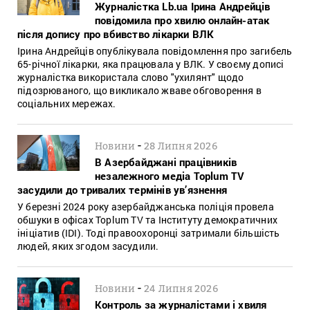
Журналістка Lb.ua Ірина Андрейців
повідомила про хвилю онлайн-атак
після допису про вбивство лікарки ВЛК
Ірина Андрейців опублікувала повідомлення про загибель
65-річної лікарки, яка працювала у ВЛК. У своєму дописі
журналістка використала слово "ухилянт" щодо
підозрюваного, що викликало жваве обговорення в
соціальних мережах.
-
Новини
28 Липня 2026
В Азербайджані працівників
незалежного медіа Toplum TV
засудили до тривалих термінів ув’язнення
У березні 2024 року азербайджанська поліція провела
обшуки в офісах Toplum TV та Інституту демократичних
ініціатив (IDI). Тоді правоохоронці затримали більшість
людей, яких згодом засудили.
-
Новини
24 Липня 2026
Контроль за журналістами і хвиля