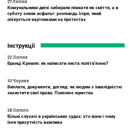
27 Липня
Комунальники двічі забирали плакати як сміття, а в
суботу зняли асфальт: розповідь Ігоря, який
опікується картонками на протестах
Інструкції
22 Липня
Бранці Кремля: як написати листа політв’язню?
10 Червня
Виплати, документи, догляд: як людям з інвалідністю
захистити свої права. Пояснює юристка
28 Лютого
Вільні слухачі в українських судах: хто вони і чому
їхня присутність важлива