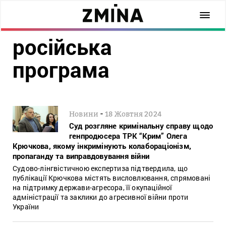
російська
програма
-
Новини
18 Жовтня 2024
Суд розгляне кримінальну справу щодо
генпродюсера ТРК “Крим” Олега
Крючкова, якому інкримінують колабораціонізм,
пропаганду та виправдовування війни
Судово-лінгвістичною експертиза підтвердила, що
публікації Крючкова містять висловлювання, спрямовані
на підтримку держави-агресора, її окупаційної
адміністрації та заклики до агресивної війни проти
України