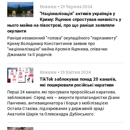
-
Новини
19 Червня 2024
“Націоналізація” активів українців у
Криму: Яценюк спростував наявність у
нього майна на півострові, про що раніше заявляли
окупанти
Раніше незаконний "голова" окупаційного "парламенту"
Криму Володимир Константинов заявив про
"націоналізацію" майна Арсенія Яценюка, співачки
Джамали та її родичів
-
Новини
19 Квітня 2024
TikTok заблокував понад 20 каналів,
які поширювали російські наративи
Перші 24 канали, які просували проросійські наративи,
заблоковані. Серед них – акаунти пропагандистки Діани
Панченко, антивакцинатора і борця з мобілізацією
Остапа Стахіва, підозрюваних у державній зраді
Анатолія Шарія та Олександра Дубінського.