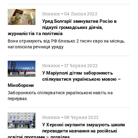
-
Новини
04 Липня 2022
Уряд Болгарії звинуватив Росію в
підкупі громадських діячів,
журналістів та політиків
Вони отримують від РФ близько 2 тисяч євро на місяць,
наголосила речниця уряду
-
Новини
17 Червня 2022
У Маріуполі дітям забороняють
спілкуватися українською мовою –
Міноборони
Забороняють спілкуватися українською навіть на
перервах.
-
Новини
08 Червня 2022
У Херсоні окупанти змушують школи
переводити навчання на російські
освітні програми – розвідка