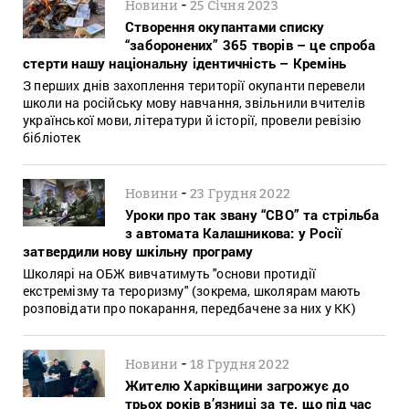
-
Новини
25 Січня 2023
Створення окупантами списку
“заборонених” 365 творів – це спроба
стерти нашу національну ідентичність – Кремінь
З перших днів захоплення території окупанти перевели
школи на російську мову навчання, звільнили вчителів
української мови, літератури й історії, провели ревізію
бібліотек
-
Новини
23 Грудня 2022
Уроки про так звану “СВО” та стрільба
з автомата Калашникова: у Росії
затвердили нову шкільну програму
Школярі на ОБЖ вивчатимуть "основи протидії
екстремізму та тероризму" (зокрема, школярам мають
розповідати про покарання, передбачене за них у КК)
-
Новини
18 Грудня 2022
Жителю Харківщини загрожує до
трьох років в’язниці за те, що під час