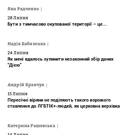
Яна Радченко
28 Липня
Бути з тимчасово окупованої території – це…
Надія Бабинська
24 Липня
Як мені вдалось зупинити незаконний збір даних
“Дією”
Андрій Кравчук
15 Липня
Пересічні віряни не поділяють такого ворожого
ставлення до ЛГБТІК+-людей, як церковна верхівка
Катерина Рашевська
14 Липня