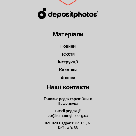
Матеріали
Новини
Тексти
Інструкції
Колонки
Анонси
Наші контакти
Головна редакторка:
Ольга
Падірякова
E-mail редакції:
op@humanrights.org.ua
Поштова
адреса:
04071, м.
Київ, а/с 33