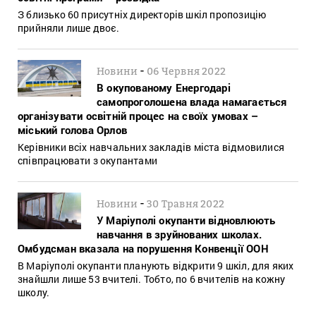
З близько 60 присутніх директорів шкіл пропозицію
прийняли лише двоє.
-
Новини
06 Червня 2022
В окупованому Енергодарі
самопроголошена влада намагається
організувати освітній процес на своїх умовах –
міський голова Орлов
Керівники всіх навчальних закладів міста відмовилися
співпрацювати з окупантами
-
Новини
30 Травня 2022
У Маріуполі окупанти відновлюють
навчання в зруйнованих школах.
Омбудсман вказала на порушення Конвенції ООН
В Маріуполі окупанти планують відкрити 9 шкіл, для яких
знайшли лише 53 вчителі. Тобто, по 6 вчителів на кожну
школу.