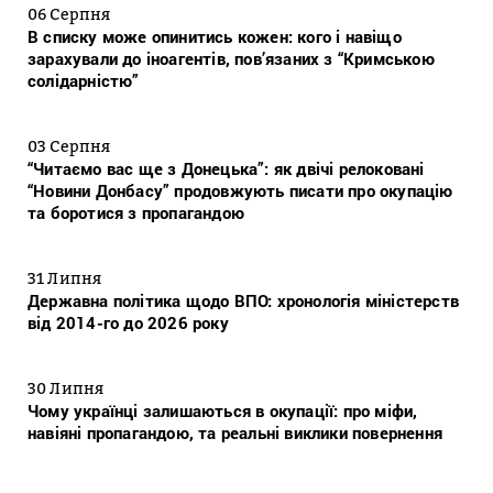
06 Серпня
В списку може опинитись кожен: кого і навіщо
зарахували до іноагентів, пов’язаних з “Кримською
солідарністю”
03 Серпня
“Читаємо вас ще з Донецька”: як двічі релоковані
“Новини Донбасу” продовжують писати про окупацію
та боротися з пропагандою
31 Липня
Державна політика щодо ВПО: хронологія міністерств
від 2014-го до 2026 року
30 Липня
Чому українці залишаються в окупації: про міфи,
навіяні пропагандою, та реальні виклики повернення