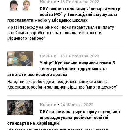
-
Новини
18 Листопада 2022
​​СБУ викрила очільниць “департаменту
освіти РФ” у Токмаці, які змушували
прославляти Росію у місцевих школах
У разі переходу на бік Росії вони гарантували виплату
російських заробітних плат і лояльне ставлення
місцевого "районо"
-
Новини
18 Листопада 2022
У ліцеї Куп’янська вилучили понад 5
тисяч російських підручників та
атестати російського зразка
На одній з коробок, де знаходились книжки з міста
Краснодар, росіяни залишили вірш про "мир та дружбу"
-
Новини
24 Жовтня 2022
СБУ затримала директорку ліцею, яка
впроваджувала російські освітні
стандарти на Харківщині