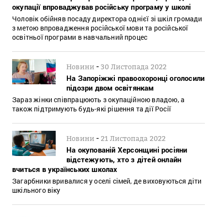
окупації впроваджував російську програму у школі
Чоловік обійняв посаду директора однієї зі шкіл громади
з метою впровадження російської мови та російської
освітньої програми в навчальний процес
-
Новини
30 Листопада 2022
На Запоріжжі правоохоронці оголосили
підозри двом освітянкам
Зараз жінки співпрацюють з окупаційною владою, а
також підтримують будь-які рішення та дії Росії
-
Новини
21 Листопада 2022
На окупованій Херсонщині росіяни
відстежують, хто з дітей онлайн
вчиться в українських школах
Загарбники вривалися у оселі сімей, де виховуються діти
шкільного віку