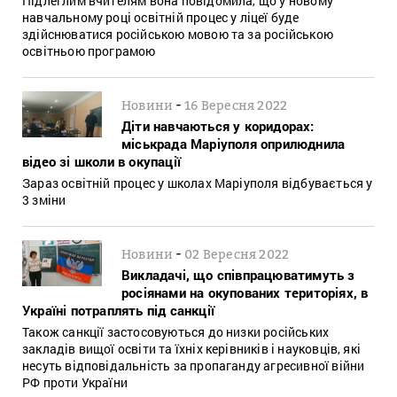
Підлеглим вчителям вона повідомила, що у новому
навчальному році освітній процес у ліцеї буде
здійснюватися російською мовою та за російською
освітньою програмою
-
Новини
16 Вересня 2022
Діти навчаються у коридорах:
міськрада Маріуполя оприлюднила
відео зі школи в окупації
Зараз освітній процес у школах Маріуполя відбувається у
3 зміни
-
Новини
02 Вересня 2022
Викладачі, що співпрацюватимуть з
росіянами на окупованих територіях, в
Україні потраплять під санкції
Також санкції застосовуються до низки російських
закладів вищої освіти та їхніх керівників і науковців, які
несуть відповідальність за пропаганду агресивної війни
РФ проти України