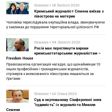
-
Новини
18 Лютого 2020
Кримський журналіст Семена виїхав з
півострова на материк
Чоловіка переслідувала окупаційна влада, звинувачуючи
у закликах до порушення територіальної цілісності РФ
-
Новини
04 Лютого 2020
Росія має переглянути вироки
кримськотатарським журналістам –
Freedom House
Правозахисна організація нагадує, що щонайменше 10
інших професійних і громадянських журналістів,
стрімерів з анексованого півострова лишаються за
ґратами
-
Новини
14 Січня 2020
Суд в окупованому Сімферополі зняв
“судимість” із журналіста Миколи
Семени