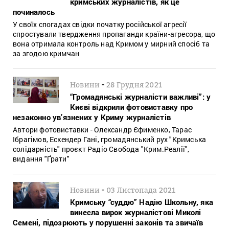
кримських журналістів, як це
починалось
У своїх спогадах свідки початку російської агресії
спростували твердження пропаганди країни-агресора, що
вона отримала контроль над Кримом у мирний спосіб та
за згодою кримчан
-
Новини
28 Грудня 2021
“Громадянські журналісти важливі”: у
Києві відкрили фотовиставку про
незаконно ув’язнених у Криму журналістів
Автори фотовиставки - Олександр Єфименко, Тарас
Ібрагімов, Ескендер Гані, громадянський рух "Кримська
солідарність" проєкт Радіо Свобода "Крим.Реалії",
видання "Ґрати"
-
Новини
03 Листопада 2021
Кримську “суддю” Надію Школьну, яка
винесла вирок журналістові Миколі
Семені, підозрюють у порушенні законів та звичаїв