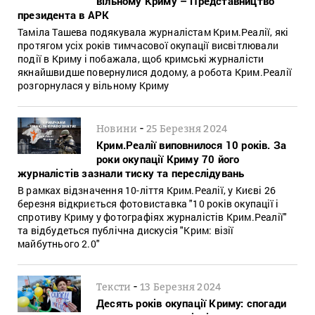
вільному Криму – Представництво
президента в АРК
Таміла Ташева подякувала журналістам Крим.Реалії, які
протягом усіх років тимчасової окупації висвітлювали
події в Криму і побажала, щоб кримські журналісти
якнайшвидше повернулися додому, а робота Крим.Реалії
розгорнулася у вільному Криму
-
Новини
25 Березня 2024
Крим.Реалії виповнилося 10 років. За
роки окупації Криму 70 його
журналістів зазнали тиску та переслідувань
В рамках відзначення 10-ліття Крим.Реалії, у Києві 26
березня відкриється фотовиставка "10 років окупації і
спротиву Криму у фотографіях журналістів Крим.Реалії"
та відбудеться публічна дискусія "Крим: візії
майбутнього 2.0"
-
Тексти
13 Березня 2024
Десять років окупації Криму: спогади