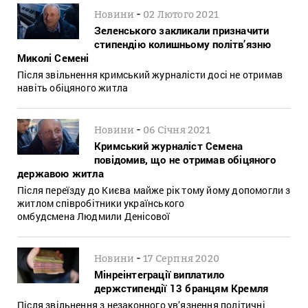
-
Новини
02 Лютого 2021
Зеленського закликали призначити
стипендію колишньому політв’язню
Миколі Семені
Після звільнення кримський журналісти досі не отримав
навіть обіцяного житла
-
Новини
06 Січня 2021
Кримський журналіст Семена
повідомив, що не отримав обіцяного
державою житла
Після переїзду до Києва майже рік тому йому допомогли з
житлом співробітники українського
омбудсмена Людмили Денісової
-
Новини
17 Серпня 2020
Мінреінтеграції виплатило
держстипендії 13 бранцям Кремля
Після звільнення з незаконного ув’язнення політичні