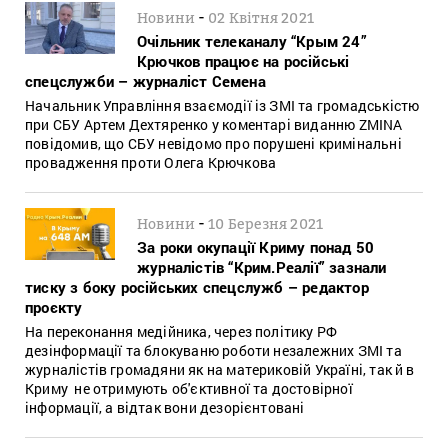
-
Новини
02 Квітня 2021
Очільник телеканалу “Крым 24”
Крючков працює на російські
спецслужби – журналіст Семена
Начальник Управління взаємодії із ЗМІ та громадськістю
при СБУ Артем Дехтяренко у коментарі виданню ZMINA
повідомив, що СБУ невідомо про порушені кримінальні
провадження проти Олега Крючкова
-
Новини
10 Березня 2021
За роки окупації Криму понад 50
журналістів “Крим.Реалії” зазнали
тиску з боку російських спецслужб – редактор
проєкту
На переконання медійника, через політику РФ
дезінформації та блокуваню роботи незалежних ЗМІ та
журналістів громадяни як на материковій Україні, так й в
Криму не отримують об'єктивної та достовірної
інформації, а відтак вони дезорієнтовані