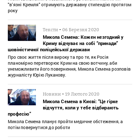
"в’язні Кремля" отримують державну стипендію протягом
року
-
Тексти
06 Березня 2020
Микола Семена: Кожен незгодний у
Криму відчуває на собі “принади”
шовіністичної поліцейської держави
Про своє життя після вироку та про те, як Росія
планомірно перетворює Крим на свою вотчину, аби
унеможливити його повернення, Микола Семена розповів
журналісту Юрію Луканову.
-
Новини
19 Лютого 2020
Микола Семена в Києві: “Це гірке
відчуття, коли у тебе відбирають
професію”
Микола Семена планує пройти медичне обстеження, а
потім повернутися до роботи