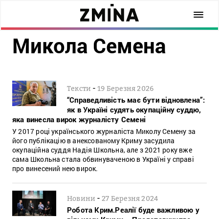
Микола Семена
-
Тексти
19 Березня 2026
“Справедливість має бути відновлена”:
як в Україні судять окупаційну суддю,
яка винесла вирок журналісту Семені
У 2017 році українського журналіста Миколу Семену за
його публікацію в анексованому Криму засудила
окупаційна суддя Надія Школьна, але з 2021 року вже
сама Школьна стала обвинуваченою в Україні у справі
про винесений нею вирок.
-
Новини
27 Березня 2024
Робота Крим.Реалії буде важливою у