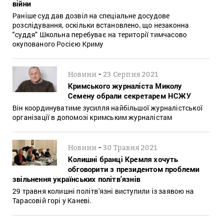
війни
Раніше суд дав дозвіл на спеціальне досудове
розслідування, оскільки встановлено, що незаконна
"суддя" Школьна перебуває на території тимчасово
окупованого Росією Криму
-
Новини
23 Серпня 2021
Кримського журналіста Миколу
Семену обрали секретарем НСЖУ
Він координуватиме зусилля найбільшої журналістської
організації в допомозі кримським журналістам
-
Новини
30 Травня 2021
Колишні бранці Кремля хочуть
обговорити з президентом проблеми
звільнення українських політв’язнів
29 травня колишні політв'язні виступили із заявою на
Тарасовій горі у Каневі.