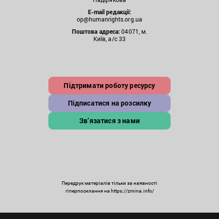
E-mail редакції:
op@humanrights.org.ua
Поштова
адреса:
04071, м.
Київ, а/с 33
Підтримати роботу ресурсу
Підписатися на розсилку
Зв’язатися з нами
Передрук матеріалів тільки за наявності
гіперпосилання на https://zmina.info/