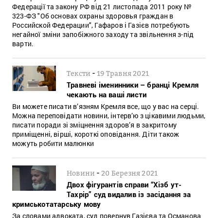
Федерації та закону РФ від 21 листопада 2011 року №
323-ФЗ "Об основах охраны здоровья граждан в
Российской Федерации", Гафаров і Газієв потребують
негайної зміни запобіжного заходу та звільнення з-під
варти.
-
Тексти
19 Травня 2021
Травневі іменинники – бранці Кремля
чекають на ваші листи
Ви можете писати в’язням Кремля все, що у вас на серці.
Можна переповідати новини, інтерв’ю з цікавими людьми,
писати поради зі зміцнення здоров’я в закритому
приміщенні, вірші, короткі оповідання. Діти також
можуть робити малюнки
-
Новини
20 Березня 2021
Двох фігурантів справи “Хізб ут-
Тахрір” суд видалив із засідання за
кримськотатарську мову
За словами адвоката, суд повернув Газієва та Османова