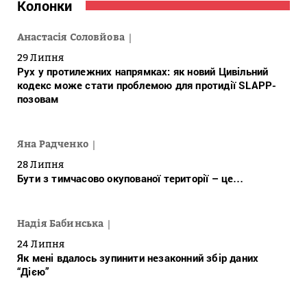
Колонки
Анастасія Соловйова
29 Липня
Рух у протилежних напрямках: як новий Цивільний
кодекс може стати проблемою для протидії SLAPP-
позовам
Яна Радченко
28 Липня
Бути з тимчасово окупованої території – це…
Надія Бабинська
24 Липня
Як мені вдалось зупинити незаконний збір даних
“Дією”