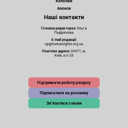
Колонки
Анонси
Наші контакти
Головна редакторка:
Ольга
Падірякова
E-mail редакції:
op@humanrights.org.ua
Поштова
адреса:
04071, м.
Київ, а/с 33
Підтримати роботу ресурсу
Підписатися на розсилку
Зв’язатися з нами