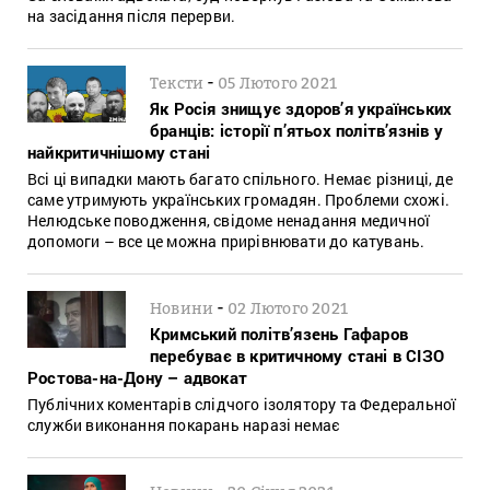
на засідання після перерви.
-
Тексти
05 Лютого 2021
Як Росія знищує здоров’я українських
бранців: історії п’ятьох політв’язнів у
найкритичнішому стані
Всі ці випадки мають багато спільного. Немає різниці, де
саме утримують українських громадян. Проблеми схожі.
Нелюдське поводження, свідоме ненадання медичної
допомоги – все це можна прирівнювати до катувань.
-
Новини
02 Лютого 2021
Кримський політв’язень Гафаров
перебуває в критичному стані в СІЗО
Ростова-на-Дону – адвокат
Публічних коментарів слідчого ізолятору та Федеральної
служби виконання покарань наразі немає
-