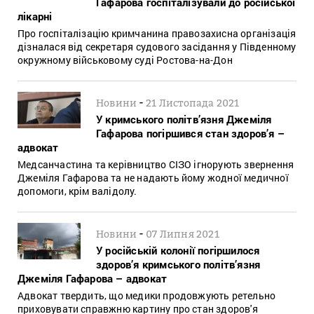
Гафарова госпіталізували до російської
лікарні
Про госпіталізацію кримчанина правозахисна організація
дізналася від секретаря судового засідання у Південному
окружному військовому суді Ростова-на-Дон
-
Новини
21 Листопада 2021
У кримського політв’язня Джеміля
Гафарова погіршився стан здоров’я –
адвокат
Медсанчастина та керівництво СІЗО ігнорують звернення
Джеміля Гафарова та не надають йому жодної медичної
допомоги, крім валідолу.
-
Новини
07 Липня 2021
У російській колонії погіршилося
здоров’я кримського політв’язня
Джеміля Гафарова – адвокат
Адвокат твердить, що медики продовжують ретельно
приховувати справжню картину про стан здоров'я