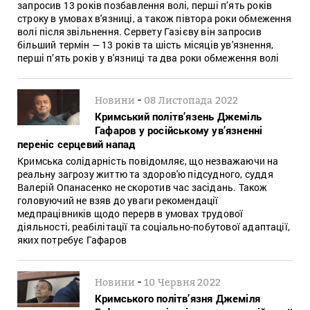
запросив 13 років позбавлення волі, перші п’ять років
строку в умовах в'язниці, а також півтора роки обмеження
волі після звільнення. Сервету Газієву він запросив
більший термін — 13 років та шість місяців ув'язнення,
перші п’ять років у в'язниці та два роки обмеження волі
-
Новини
08 Листопада 2022
Кримський політв’язень Джеміль
Гафаров у російському ув’язненні
переніс серцевий напад
Кримська солідарність повідомляє, що незважаючи на
реальну загрозу життю та здоров'ю підсудного, суддя
Валерій Опанасенко не скоротив час засідань. Також
головуючий не взяв до уваги рекомендації
медпрацівників щодо перерв в умовах трудової
діяльності, реабілітації та соціально-побутової адаптації,
яких потребує Гафаров
-
Новини
10 Червня 2022
Кримського політв’язня Джеміля