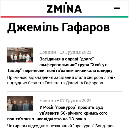
Джеміль Гафаров
-
Новини
13 Грудня 2022
Засідання в справі “другої
сімферопольської групи “Хізб ут-
Тахрір” перенесли: політв’язням викликали швидку
Причиною відкладення засідання стала хвороба літніх
підсудних Сервета Газієва та Джеміля Гафарова
-
Новини
07 Грудня 2022
У Росії “прокурор” просить суд
ув’язнити 60-річного кримського
політв’язня з інвалідністю на 13 років
Чотирьом підсудним незаконний "прокурор" Бондарєв