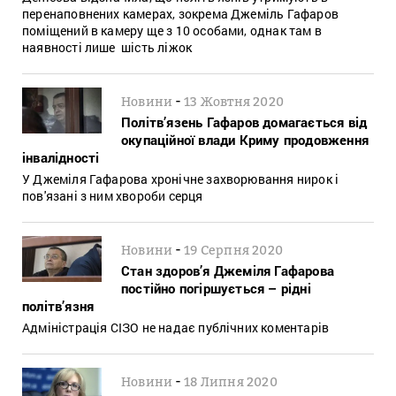
перенаповнених камерах, зокрема Джеміль Гафаров
поміщений в камеру ще з 10 особами, однак там в
наявності лише шість ліжок
-
Новини
13 Жовтня 2020
Політв’язень Гафаров домагається від
окупаційної влади Криму продовження
інвалідності
У Джеміля Гафарова хронічне захворювання нирок і
пов'язані з ним хвороби серця
-
Новини
19 Серпня 2020
Стан здоров’я Джеміля Гафарова
постійно погіршується – рідні
політв’язня
Адміністрація СІЗО не надає публічних коментарів
-
Новини
18 Липня 2020