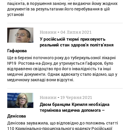
пацієнта, в порушення закону, не видаючи йому жодних
документів за результатами його перебування в цій
установі
-
Новини
04 Липня 2021
У російській тюрмі приховують
реальний стан здоров’я політв’язня
Гафарова
Ще в березні поточного року до туберкульозної лікарні
№19 Ростова-на-Дону, де утримується Гафаров, було
відправлено свідоцтво про його інвалідність та інші
медичні документи. Однак адвокату стало відомо, що у
медичному закладі вони відсутні.
-
Новини
19 Червня 2021
Двом бранцям Кремля необхідна
термінова медична допомога –
Денісова
Денісова зауважила, що відповідно до положень статті
110 Кримінально-процесуального кодексу Російської