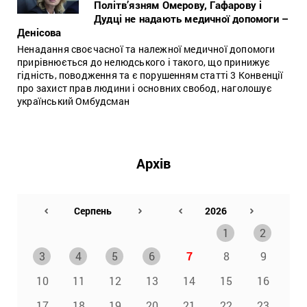
Політв’язням Омерову, Гафарову і
Дудці не надають медичної допомоги –
Денісова
Ненадання своєчасної та належної медичної допомоги
прирівнюється до нелюдського і такого, що принижує
гідність, поводження та є порушенням статті 3 Конвенції
про захист прав людини і основних свобод, наголошує
український Омбудсман
Архів
1
2
3
4
5
6
7
8
9
10
11
12
13
14
15
16
17
18
19
20
21
22
23