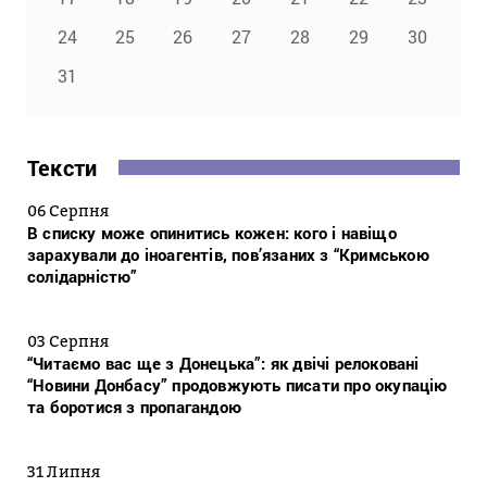
24
25
26
27
28
29
30
31
Тексти
06 Серпня
В списку може опинитись кожен: кого і навіщо
зарахували до іноагентів, пов’язаних з “Кримською
солідарністю”
03 Серпня
“Читаємо вас ще з Донецька”: як двічі релоковані
“Новини Донбасу” продовжують писати про окупацію
та боротися з пропагандою
31 Липня