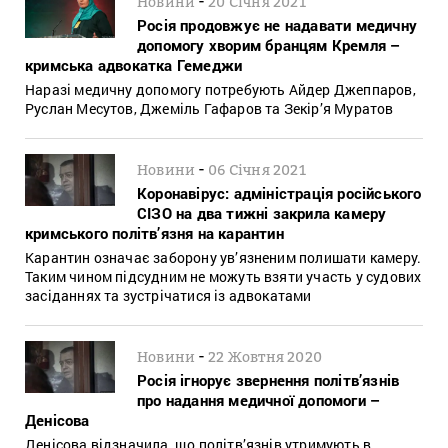
Новини
20 Січня 2021
Росія продовжує не надавати медичну
допомогу хворим бранцям Кремля –
кримська адвокатка Гемеджи
Наразі медичну допомогу потребують Айдер Джеппаров,
Руслан Месутов, Джеміль Гафаров та Зекір’я Муратов
-
Новини
06 Січня 2021
Коронавірус: адміністрація російського
СІЗО на два тижні закрила камеру
кримського політв’язня на карантин
Карантин означає заборону ув’язненим полишати камеру.
Таким чином підсудним не можуть взяти участь у судових
засіданнях та зустрічатися із адвокатами
-
Новини
22 Жовтня 2020
Росія ігнорує звернення політв’язнів
про надання медичної допомоги –
Денісова
Денісова відзначила, що політв’язнів утримують в