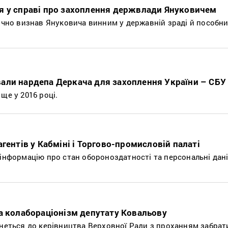
я у справі про захоплення держвлади Януковичем
аочно визнав Януковича винним у державній зраді й пособни
али нардепа Деркача для захоплення України – СБУ
ще у 2016 році.
гентів у Кабміні і Торгово-промисловій палаті
 інформацію про стан обороноздатності та персональні дані
а колабораціонізм депутату Ковальову
рнеться до керівництва Верховної Ради з проханням забрат