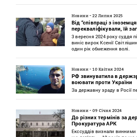
-
Новини
22 Липня 2025
Від “співпраці з іноземц
перекваліфікували, їй за
3 вересня 2024 року суддя п
виніс вирок Ксенії Світлішин
один рік обмеження волі.
-
Новини
10 Квітня 2024
РФ звинуватила в держзр
воювати проти України
За державну зраду в Росії п
-
Новини
09 Січня 2024
До різних термінів за де
Прокуратура АРК
Екссуддів визнали винними у 