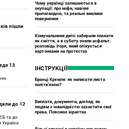
Чому українці залишаються в
окупації: про міфи, навіяні
пропагандою, та реальні виклики
повернення
ків пішли
Комунальники двічі забирали плакати
як сміття, а в суботу зняли асфальт:
розповідь Ігоря, який опікується
картонками на протестах
еде 13
ІНСТРУКЦІЇ
нях
Бранці Кремля: як написати листа
політв’язню?
Виплати, документи, догляд: як
дили до 12
людям з інвалідністю захистити свої
права. Пояснює юристка
СБ та до
и України
Вільні слухачі в українських судах: