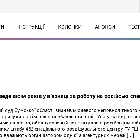
ТИ
ІНСТРУКЦІЇ
КОЛОНКИ
АНОНСИ
ТЕС
еде вісім років у в’язниці за роботу на російські сп
 суд Сумської області визнав місцевого неповнолітнього 
 присудив вісім років позбавлення волі. Увагу на вирок з
ими слідства, обвинувачений контактував з російським вій
нику штабу 462 спеціального розвідувального центру ГУ ГШ
го вважають організатором однієї з агентурних мереж […]