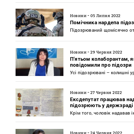
-
Новини
05 Липня 2022
Помічника нардепа підоз
Підозрюваний щомісячно отр
-
Новини
29 Червня 2022
П’ятьом колаборантам, я
повідомили про підозри
Усі підозрювані – колишні у
-
Новини
27 Червня 2022
Ексдепутат працював над
підозрюють у держзраді
Крім того, чоловік надавав
-
Новини
24 Червня 2022