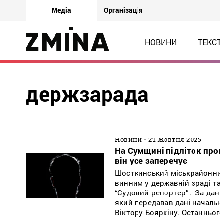
Медіа
Організація
НОВИНИ
ТЕКС
держзарада
-
Новини
21 Жовтня 2025
На Сумщині підліток пров
він усе заперечує
Шосткинський міськрайонний
винним у державній зраді та
“Судовий репортер”. За дан
який передавав дані началь
Віктору Бояркіну. Останньо