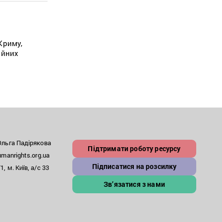
Криму,
ійних
льга Падірякова
Підтримати роботу ресурсу
anrights.org.ua
Підписатися на розсилку
, м. Київ, а/с 33
Зв’язатися з нами