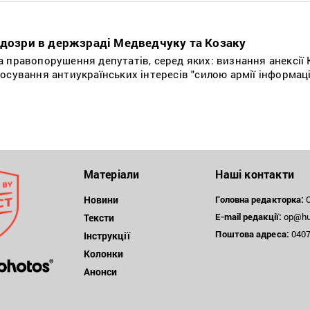
ідозри в держзраді Медведчуку та Козаку
 правопорушення депутатів, серед яких: визнання анексії 
осування антиукраїнських інтересів "силою армії інформац
Матеріали
Наші контакти
Новини
Головна редакторка:
О
E-mail редакції:
op@hum
Тексти
Поштова
адреса:
04071
Інструкції
Колонки
Анонси