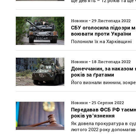
ще дев'ять – 12 років та ще
-
Новини
29 Листопада 2022
СБУ оголосила підозри м
воювати проти України
Полонили їх на Харківщині
-
Новини
18 Листопада 2022
Донеччанин, за наказом 
років за ґратами
Його визнали винним, зокре
-
Новини
25 Серпня 2022
Передавав ФСБ РФ таємну
років увʼязнення
Як довела прокуратура в су
лютого 2022 року допомагав 