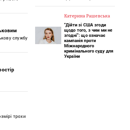
Катерина Рашевська
“Дійти зі США згоди
щодо того, з чим ми не
ськовим
згодні”: що означає
ськову службу
кампанія проти
Міжнародного
кримінального суду для
України
ростір
озмірі трохи