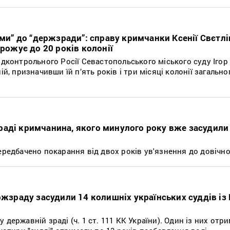
ями” до “держзради”: справу кримчанки Ксенії Свєтл
грожує до 20 років колонії
ідконтрольного Росії Севастопольського міського суду Іго
ій, призначивши їй п’ять років і три місяці колонії загальн
аді кримчанина, якого минулого року вже засудили
ередбачено покарання від двох років ув'язнення до довічно
ржзраду засудили 14 колишніх українських суддів із
державній зраді (ч. 1 ст. 111 КК України). Один із них отри