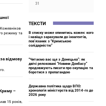
31
ішної
ТЕКСТИ
р Кожевніков
В списку може опинитись кожен: кого
ого режиму та
і навіщо зарахували до іноагентів,
пов’язаних з “Кримською
солідарністю”
 за відмову
“Читаємо вас ще з Донецька”: як
двічі релоковані “Новини Донбасу”
продовжують писати про окупацію та
го.
боротися з пропагандою
Державна політика щодо ВПО:
хронологія міністерств від 2014-го до
 Криму –
2026 року
мав 15 років,