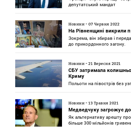
депутатський мандат
-
Новини
07 Червня 2022
На Рівненщині викрили п
Зокрема, він збирав і перед
до прикордонного загону.
-
Новини
21 Вересня 2021
СБУ затримала колишньог
Криму
Польоти на півострів без уз
-
Новини
13 Травня 2021
Медведчуку загрожує до 
Як альтернативу арешту про
більше 300 мільйонів гривен