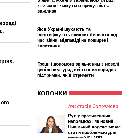
хто вони і чому їхня присутність
важлива
жзраді
Як в Україні шукають та
в.
ідентифікують зниклих безвісти під
час війни. Відповіді на поширені
запитання
ріях,
Гроші і допомога звільненим з неволі
цивільним: уряд ввів новий порядок
підтримки, як її отримати
КОЛОНКИ
його
Анастасія Соловйова
Рух у протилежних
напрямках: як новий
Цивільний кодекс може
стати проблемою для
протидії SLAPP-