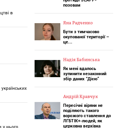
позовам
цтві в
Яна Радченко
Бути з тимчасово
окупованої території –
це…
Надія Бабинська
Як мені вдалось
зупинити незаконний
збір даних “Дією”
 українських
Андрій Кравчук
Пересічні віряни не
поділяють такого
ворожого ставлення до
ЛГБТІК+-людей, як
церковна верхівка
и у нього