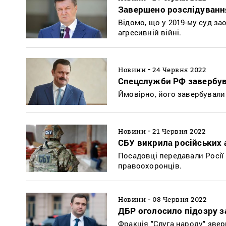
Завершено розслідуванн
Відомо, що у 2019-му суд з
агресивній війні.
-
Новини
24 Червня 2022
Спецслужби РФ завербув
Ймовірно, його завербували 
-
Новини
21 Червня 2022
СБУ викрила російських а
Посадовці передавали Росії
правоохоронців.
-
Новини
08 Червня 2022
ДБР оголосило підозру з
Фракція "Слуга народу" зве