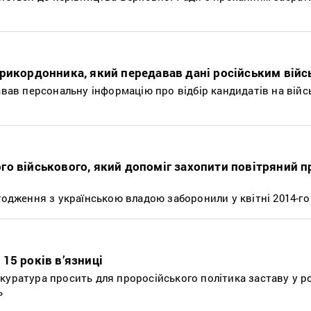
рикордонника, який передавав дані російським вій
авав персональну інформацію про відбір кандидатів на вій
о військового, який допоміг захопити повітряний п
годження з українською владою заборонили у квітні 2014-го
15 років в’язниці
куратура просить для проросійського політика заставу у р
ь