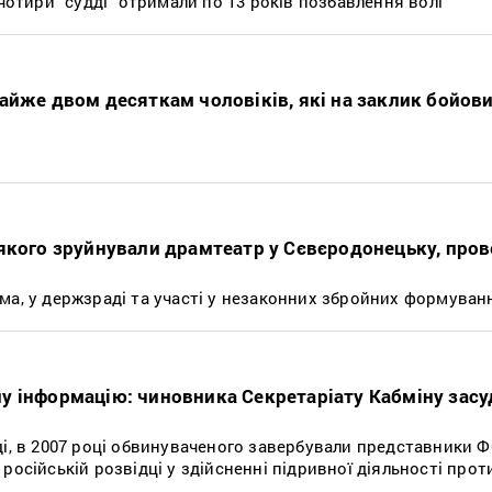
 чотири "судді" отримали по 13 років позбавлення волі
айже двом десяткам чоловіків, які на заклик бойови
якого зруйнували драмтеатр у Сєвєродонецьку, пров
ма, у держзраді та участі у незаконних збройних формуван
 інформацію: чиновника Секретаріату Кабміну засу
ді, в 2007 році обвинуваченого завербували представники Ф
російській розвідці у здійсненні підривної діяльності прот