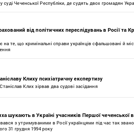
 суді Чеченської Республіки, де судять двох громадян Укр
ахований від політичних переслідувань в Росії та К
 на те, що кримінальні справи українців сфальшовані й мі
чення
таніславу Клиху психіатричну експертизу
Станіслав Клих зірвав два судові засідання
ха шукають в Україні учасників Першої чеченської в
увався з утримуваними в Росії українцями під час так звано
ого 31 грудня 1994 року