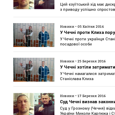
Цей єзуїтський хід має дис
з приводу успішно спросто
-
Новини
05 Квітня 2016
У Чечні проти Клиха пор
У Чечні проти українця Ста
посадової особи
-
Новини
25 Березня 2016
У Чечні хотіли затримати
У Чечні намагалися затримат
Станіслава Клиха
-
Новини
17 Березня 2016
Суд Чечні визнав закон
Суд у Грозному (Чечня) від
України Миколи Карпюка і С