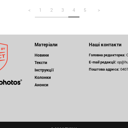
<
1
2
3
4
5
>
Матеріали
Наші контакти
Новини
Головна редакторка:
О
E-mail редакції:
op@hum
Тексти
Поштова
адреса:
04071
Інструкції
Колонки
Анонси