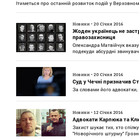
Ітиметься про останній розвиток подій у Верховному
-
Новини
20 Січня 2016
Жоден українець не застр
правозахисниця
Олександра Матвійчук вказує
подекуди абсурдні звинува
-
Новини
20 Січня 2016
Суд у Чечні призначив С
За словами його адвокатки, 
-
Новини
12 Січня 2016
Адвокати Карпюка та Кли
Захист шукає тих, хто спілк
"Новорічного штурму" Грозн