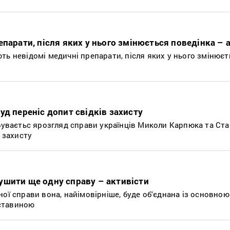
епарати, після яких у нього змінюється поведінка – 
ть невідомі медичні препарати, після яких у нього змінюєт
уд переніс допит свідків захисту
дбуваєтьс ярозгляд справи українців Миколи Карпюка та Ста
в захисту
ушити ще одну справу – активісти
ої справи вона, найімовірніше, буде об'єднана із основно
ставиною