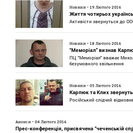
-
Новини
19 Лютого 2016
Життя чотирьох українськ
Активісти звернуться до ООН
-
Новини
18 Лютого 2016
“Меморіал” визнав Карпю
ПЦ "Меморіал" вважає Миколу
безумовного звільнення
-
Новини
05 Лютого 2016
Карпюк та Клих звернуть
Російський слідчий відмови
-
Анонси
04 Лютого 2016
Прес-конференція, присвячена “чеченській сп