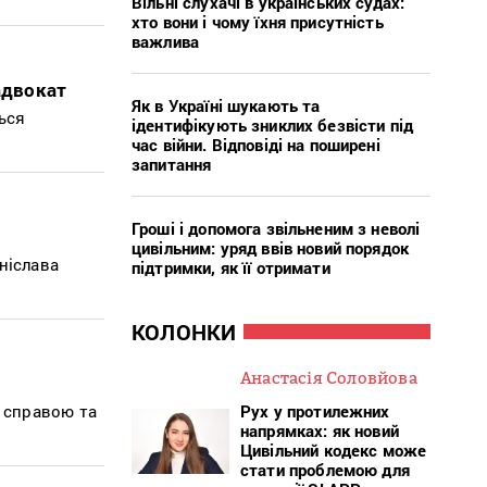
Вільні слухачі в українських судах:
хто вони і чому їхня присутність
важлива
адвокат
Як в Україні шукають та
ься
ідентифікують зниклих безвісти під
час війни. Відповіді на поширені
запитання
Гроші і допомога звільненим з неволі
цивільним: уряд ввів новий порядок
ніслава
підтримки, як її отримати
КОЛОНКИ
Анастасія Соловйова
Рух у протилежних
ю справою та
напрямках: як новий
Цивільний кодекс може
стати проблемою для