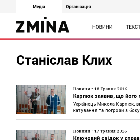
Медіа
Організація
НОВИНИ
ТЕКС
Станіслав Клих
-
Новини
18 Травня 2016
Карпюк заявив, що його
Українець Микола Карпюк, в
катування та погрози з боку
-
Новини
17 Травня 2016
Ключовий свідок у справі