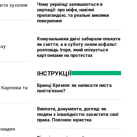
Чому українці залишаються в
лити зусилля
окупації: про міфи, навіяні
пропагандою, та реальні виклики
повернення
Комунальники двічі забирали плакати
як сміття, а в суботу зняли асфальт:
азу
розповідь Ігоря, який опікується
картонками на протестах
ІНСТРУКЦІЇ
Бранці Кремля: як написати листа
и Карпюка та
політв’язню?
Виплати, документи, догляд: як
людям з інвалідністю захистити свої
права. Пояснює юристка
ромадян