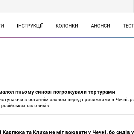
ТИ
ІНСТРУКЦІЇ
КОЛОНКИ
АНОНСИ
ТЕС
 малолітньому синові погрожували тортурами
иступаючи з останнім словом перед присяжними в Чечні, р
 російських силовиків
 Карпюка та Клиха не міг воювати у Чечні, бо сидів у