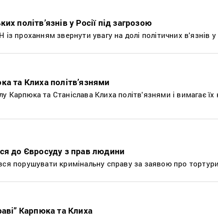
их політв’язнів у Росії під загрозою
 із проханням звернути увагу на долі політичних в'язнів у 
ка та Клиха політв’язнями
 Карпюка та Станіслава Клиха політв'язнями і вимагає їх 
ся до Євросуду з прав людини
вся порушувати кримінальну справу за заявою про тортур
раві” Карпюка та Клиха