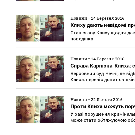
-
Новини
14 Березня 2016
Клиху дають невідомі пр
Станіславу Клиху щодня даю
поведінка
-
Новини
14 Березня 2016
Справа Карпюка-Клиха: с
Верховний суд Чечні, де ві
Клиха, переніс допит свідкі
-
Новини
22 Лютого 2016
Проти Клиха можуть пор
У разі порушення кримінальн
може стати обтяжуючою об