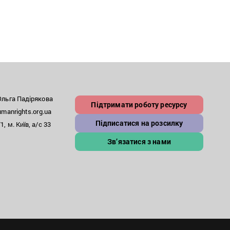
льга Падірякова
Підтримати роботу ресурсу
anrights.org.ua
Підписатися на розсилку
, м. Київ, а/с 33
Зв’язатися з нами