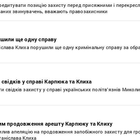
кредитувати позицію захисту перед присяжними і перекрес
ваних звинувачень, вважають правозахисники
ушили ще одну справу
ніслава Клиха порушили ще одну кримінальну справу за обр
 свідків у справі Карпюка та Клиха
и свідків захисту у справі українських політв'язнів Микол
ним продовження арешту Карпюку та Клиху
хилив апеляцію на продовження запобіжного захисту для г
таніслава Клиха