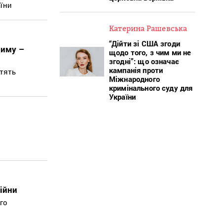
аїни
Катерина Рашевська
“Дійти зі США згоди
риму –
щодо того, з чим ми не
згодні”: що означає
кампанія проти
стять
Міжнародного
кримінального суду для
України
ійни
го