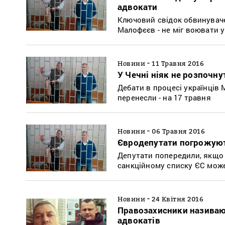
адвокати
Ключовий свідок обвинуваче
Малофєєв - не міг воювати у 
-
Новини
11 Травня 2016
У Чечні ніяк не розпочну
Дебати в процесі українців
перенесли - на 17 травня
-
Новини
06 Травня 2016
Євродепутати погрожують
Депутати попередили, якщо п
санкційному списку ЄС мож
-
Новини
24 Квітня 2016
Правозахисники називаю
адвокатів