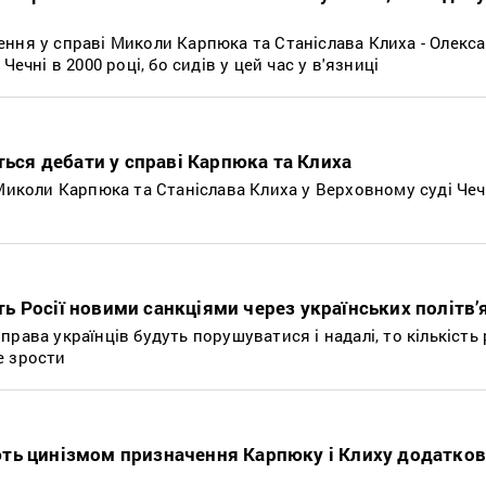
ння у справі Миколи Карпюка та Станіслава Клиха - Олекс
Чечні в 2000 році, бо сидів у цей час у в'язниці
ться дебати у справі Карпюка та Клиха
 Миколи Карпюка та Станіслава Клиха у Верховному суді Чеч
 Росії новими санкціями через українських політв’
рава українців будуть порушуватися і надалі, то кількість 
е зрости
ть цинізмом призначення Карпюку і Клиху додатко