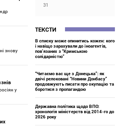
31
андр
ТЕКСТИ
В списку може опинитись кожен: кого
і навіщо зарахували до іноагентів,
ні знову
пов’язаних з “Кримською
солідарністю”
“Читаємо вас ще з Донецька”: як
двічі релоковані “Новини Донбасу”
язнів
продовжують писати про окупацію та
боротися з пропагандою
росіян у
Державна політика щодо ВПО:
хронологія міністерств від 2014-го до
2026 року
вих