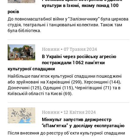
культури в Ізюмі, якому понад 100
років
До повномасштабної війни у "Залізничнику" була циркова
студія, театральні і танцювальні колективи. Також там
була бібліотека.
-
Новини
07 Травня 2024
В Україні через російську агресію
постраждали 1062 пам’ятки
культурної спадщини
Найбільше памʼяток культурної спадщини пошкоджені
або зруйновані на Харківщині (299), Херсонщині (144),
Донеччині (125), Одещині (115), Чернігівщині (71) та в
Київській області та Києві (69).
-
Новини
12 Квітня 2024
Мінкульт запустив держреєстр
“єПамʼятка” у дослідну експлуатацію
Після внесення до реєстру обʼєкти культурної спадщини