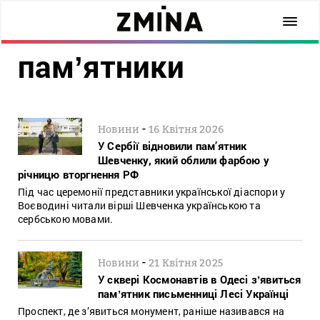
памʼятники
-
Новини
16 Квітня 2026
У Сербії відновили пам’ятник
Шевченку, який облили фарбою у
річницю вторгнення РФ
Під час церемонії представники української діаспори у
Воєводині читали вірші Шевченка українською та
сербською мовами.
-
Новини
21 Квітня 2025
У сквері Космонавтів в Одесі зʼявиться
памʼятник письменниці Лесі Українці
Проспект, де з’явиться монумент, раніше називався на