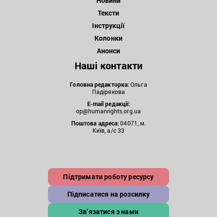
Новини
Тексти
Інструкції
Колонки
Анонси
Наші контакти
Головна редакторка:
Ольга
Падірякова
E-mail редакції:
op@humanrights.org.ua
Поштова
адреса:
04071, м.
Київ, а/с 33
Підтримати роботу ресурсу
Підписатися на розсилку
Зв’язатися з нами