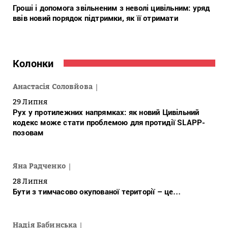
Гроші і допомога звільненим з неволі цивільним: уряд
ввів новий порядок підтримки, як її отримати
Колонки
Анастасія Соловйова
29 Липня
Рух у протилежних напрямках: як новий Цивільний
кодекс може стати проблемою для протидії SLAPP-
позовам
Яна Радченко
28 Липня
Бути з тимчасово окупованої території – це…
Надія Бабинська