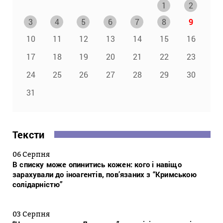
1
2
3
4
5
6
7
8
9
10
11
12
13
14
15
16
17
18
19
20
21
22
23
24
25
26
27
28
29
30
31
Тексти
06 Серпня
В списку може опинитись кожен: кого і навіщо
зарахували до іноагентів, пов’язаних з “Кримською
солідарністю”
03 Серпня