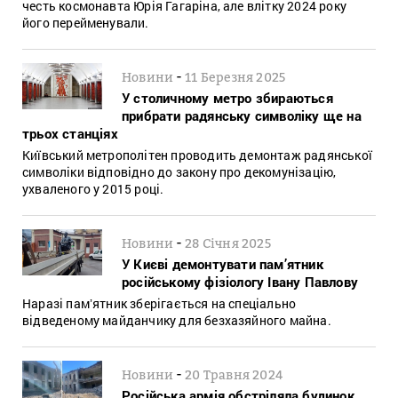
честь космонавта Юрія Гагаріна, але влітку 2024 року
його перейменували.
-
Новини
11 Березня 2025
У столичному метро збираються
прибрати радянську символіку ще на
трьох станціях
Київський метрополітен проводить демонтаж радянської
символіки відповідно до закону про декомунізацію,
ухваленого у 2015 році.
-
Новини
28 Січня 2025
У Києві демонтувати пам’ятник
російському фізіологу Івану Павлову
Наразі памʼятник зберігається на спеціально
відведеному майданчику для безхазяйного майна.
-
Новини
20 Травня 2024
Російська армія обстріляла будинок