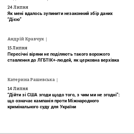
24 Липня
Як мені вдалось зупинити незаконний збір даних
“Дією”
Андрій Кравчук
15 Липня
Пересічні віряни не поділяють такого ворожого
ставлення до ЛГБТІК+-людей, як церковна верхівка
Катерина Рашевська
14 Липня
“Дійти зі США згоди щодо того, з чим ми не згодні”:
що означає кампанія проти Міжнародного
кримінального суду для України