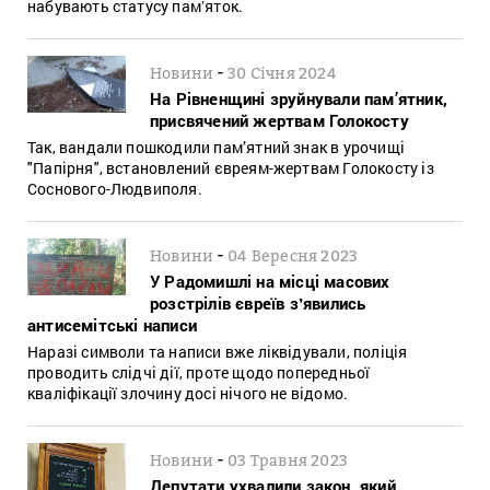
набувають статусу памʼяток.
-
Новини
30 Січня 2024
На Рівненщині зруйнували пам’ятник,
присвячений жертвам Голокосту
Так, вандали пошкодили пам’ятний знак в урочищі
"Папірня", встановлений євреям-жертвам Голокосту із
Соснового-Людвиполя.
-
Новини
04 Вересня 2023
У Радомишлі на місці масових
розстрілів євреїв зʼявились
антисемітські написи
Наразі символи та написи вже ліквідували, поліція
проводить слідчі дії, проте щодо попередньої
кваліфікації злочину досі нічого не відомо.
-
Новини
03 Травня 2023
Депутати ухвалили закон, який