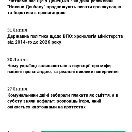
“Читаємо вас ще з Донецька”: як двічі релоковані
“Новини Донбасу” продовжують писати про окупацію
та боротися з пропагандою
31 Липня
Державна політика щодо ВПО: хронологія міністерств
від 2014-го до 2026 року
30 Липня
Чому українці залишаються в окупації: про міфи,
навіяні пропагандою, та реальні виклики повернення
27 Липня
Комунальники двічі забирали плакати як сміття, а в
суботу зняли асфальт: розповідь Ігоря, який
опікується картонками на протестах