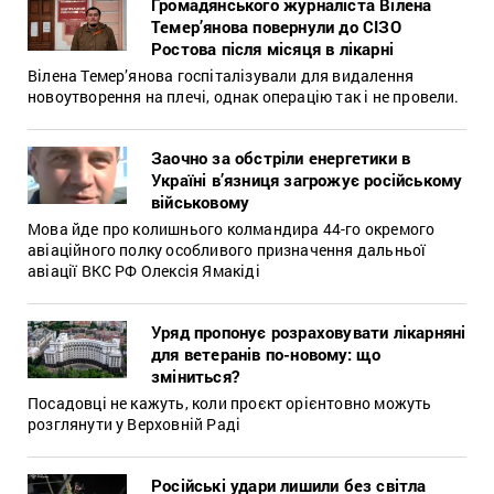
Громадянського журналіста Вілена
Темер’янова повернули до СІЗО
Ростова після місяця в лікарні
Вілена Темер’янова госпіталізували для видалення
новоутворення на плечі, однак операцію так і не провели.
Заочно за обстріли енергетики в
Україні в’язниця загрожує російському
військовому
Мова йде про колишнього колмандира 44-го окремого
авіаційного полку особливого призначення дальньої
авіації ВКС РФ Олексія Ямакіді
Уряд пропонує розраховувати лікарняні
для ветеранів по-новому: що
зміниться?
Посадовці не кажуть, коли проєкт орієнтовно можуть
розглянути у Верховній Раді
Російські удари лишили без світла