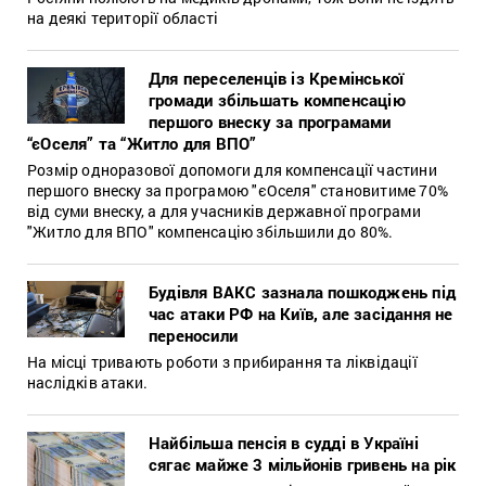
на деякі території області
Для переселенців із Кремінської
громади збільшать компенсацію
першого внеску за програмами
“єОселя” та “Житло для ВПО”
Розмір одноразової допомоги для компенсації частини
першого внеску за програмою "єОселя" становитиме 70%
від суми внеску, а для учасників державної програми
"Житло для ВПО" компенсацію збільшили до 80%.
Будівля ВАКС зазнала пошкоджень під
час атаки РФ на Київ, але засідання не
переносили
На місці тривають роботи з прибирання та ліквідації
наслідків атаки.
Найбільша пенсія в судді в Україні
сягає майже 3 мільйонів гривень на рік