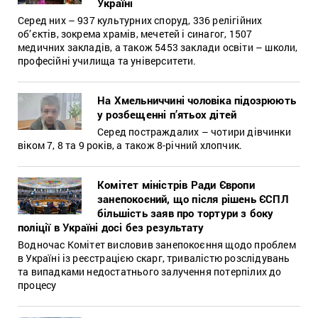
Україні
Серед них – 937 культурних споруд, 336 релігійних
об’єктів, зокрема храмів, мечетей і синагог, 1507
медичних закладів, а також 5453 заклади освіти – школи,
професійні училища та університети.
На Хмельниччині чоловіка підозрюють
у розбещенні п’ятьох дітей
Серед постраждалих – чотири дівчинки
віком 7, 8 та 9 років, а також 8-річний хлопчик.
Комітет міністрів Ради Європи
занепокоєний, що після рішень ЄСПЛ
більшість заяв про тортури з боку
поліції в Україні досі без результату
Водночас Комітет висловив занепокоєння щодо проблем
в Україні із реєстрацією скарг, тривалістю розслідувань
та випадками недостатнього залучення потерпілих до
процесу