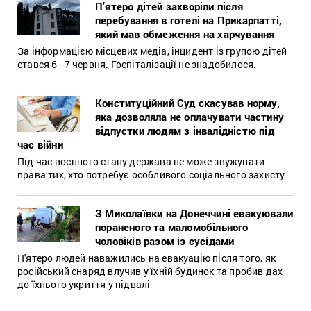
П’ятеро дітей захворіли після
перебування в готелі на Прикарпатті,
який мав обмеження на харчування
За інформацією місцевих медіа, інцидент із групою дітей
стався 6–7 червня. Госпіталізації не знадобилося.
Конституційний Суд скасував норму,
яка дозволяла не оплачувати частину
відпустки людям з інвалідністю під
час війни
Під час воєнного стану держава не може звужувати
права тих, хто потребує особливого соціального захисту.
З Миколаївки на Донеччині евакуювали
пораненого та маломобільного
чоловіків разом із сусідами
П'ятеро людей наважились на евакуацію після того, як
російський снаряд влучив у їхній будинок та пробив дах
до їхнього укриття у підвалі