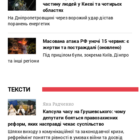
частину людей у Києві та чотирьох
областях
На Дніпропетровщині через ворожий удар дістав
поранень енергетик
Масована атака РФ уночі 15 червня: є
жертви та постраждалі (оновлено)
Під прицілом були, зокрема Київ, Дінпро
та інші регіони
ТЕКСТИ
Яна Радченко
Капсула часу на Грушевського: чому
депутати бояться правозахисних
реформ, яких насправді чекає суспільство
Шляхи виходу з комунікаційної та законодавчої кризи,
рефреймінг поняття рівності в умовах війни та досвід