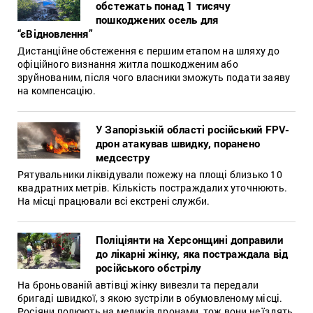
обстежать понад 1 тисячу
пошкоджених осель для
“єВідновлення”
Дистанційне обстеження є першим етапом на шляху до
офіційного визнання житла пошкодженим або
зруйнованим, після чого власники зможуть подати заяву
на компенсацію.
У Запорізькій області російський FPV-
дрон атакував швидку, поранено
медсестру
Рятувальники ліквідували пожежу на площі близько 10
квадратних метрів. Кількість постраждалих уточнюють.
На місці працювали всі екстрені служби.
Поліціянти на Херсонщині доправили
до лікарні жінку, яка постраждала від
російського обстрілу
На броньованій автівці жінку вивезли та передали
бригаді швидкої, з якою зустріли в обумовленому місці.
Росіяни полюють на медиків дронами, тож вони не їздять