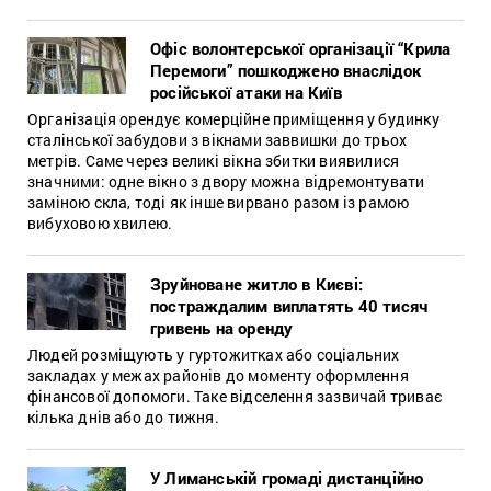
Офіс волонтерської організації “Крила
Перемоги” пошкоджено внаслідок
російської атаки на Київ
Організація орендує комерційне приміщення у будинку
сталінської забудови з вікнами заввишки до трьох
метрів. Саме через великі вікна збитки виявилися
значними: одне вікно з двору можна відремонтувати
заміною скла, тоді як інше вирвано разом із рамою
вибуховою хвилею.
Зруйноване житло в Києві:
постраждалим виплатять 40 тисяч
гривень на оренду
Людей розміщують у гуртожитках або соціальних
закладах у межах районів до моменту оформлення
фінансової допомоги. Таке відселення зазвичай триває
кілька днів або до тижня.
У Лиманській громаді дистанційно