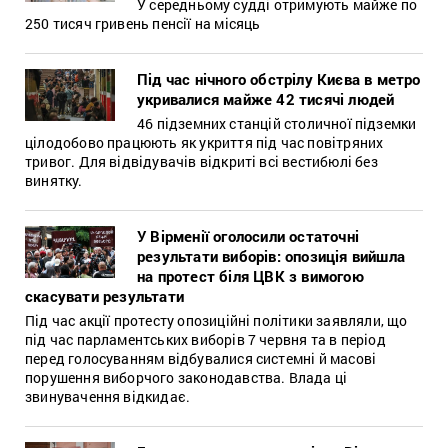
У середньому судді отримують майже по
250 тисяч гривень пенсії на місяць
Під час нічного обстрілу Києва в метро
укривалися майже 42 тисячі людей
46 підземних станцій столичної підземки
цілодобово працюють як укриття під час повітряних
тривог. Для відвідувачів відкриті всі вестибюлі без
винятку.
У Вірменії оголосили остаточні
результати виборів: опозиція вийшла
на протест біля ЦВК з вимогою
скасувати результати
Під час акції протесту опозиційні політики заявляли, що
під час парламентських виборів 7 червня та в період
перед голосуванням відбувалися системні й масові
порушення виборчого законодавства. Влада ці
звинувачення відкидає.