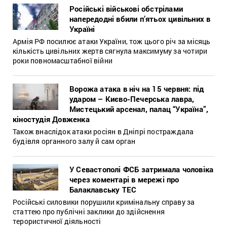
Російські військові обстрілами
напередодні вбили п’ятьох цивільних в
Україні
Армія РФ посилює атаки України, тож цього річ за місяць
кількість цивільних жертв сягнула максимуму за чотири
роки повномасштабної війни
Ворожа атака в ніч на 15 червня: під
ударом – Києво-Печерська лавра,
Мистецький арсенал, палац “Україна”,
кіностудія Довженка
Також внаслідок атаки росіян в Дніпрі постраждала
будівля органного залу й сам орган
У Севастополі ФСБ затримала чоловіка
через коментарі в мережі про
Балаклавську ТЕС
Російські силовики порушили кримінальну справу за
статтею про публічні заклики до здійснення
терористичної діяльності