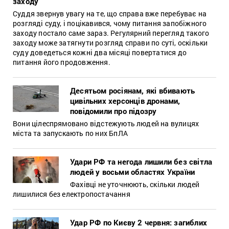
заходу
Суддя звернув увагу на те, що справа вже перебуває на
розгляді суду, і поцікавився, чому питання запобіжного
заходу постало саме зараз. Регулярний перегляд такого
заходу може затягнути розгляд справи по суті, оскільки
суду доведеться кожні два місяці повертатися до
питання його продовження.
Десятьом росіянам, які вбивають
цивільних херсонців дронами,
повідомили про підозру
Вони цілеспрямовано відстежують людей на вулицях
міста та запускають по них БпЛА
Удари РФ та негода лишили без світла
людей у восьми областях України
Фахівці не уточнюють, скільки людей
лишилися без електропостачання
Удар РФ по Києву 2 червня: загиблих