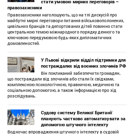
стати умовою мирних переговорів –
правозахисники
Правозахисники наголошують, що на тлі дискусій про
майбутні мирні переговори питання військовополонених,
цивільних бранців та депортованих дітей повинно стати
центральною темою міжнародного порядку денного та
ключовою передумовою будь-яких дипломатичних
домовленостей.
У Львові відкрили відділ підтримки для
постраждалих від воєнних злочинів РФ
Він покликаний забезпечити громадян,
що постраждали від злочинів або стали їх свідками,
комплексною психологічною, правничою, медичною та
соціальною допомогою, а також інформацією про хід
розслідувань.
Судову систему Великої Британії
планують частково автоматизувати за
допомогою штучного інтелекту
Водночас впровадження штучного інтелекту в судовій