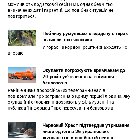
можливість додаткової сесії НМТ, однак без чітко
визначених дат і гарантій, що подібна ситуація не
повториться.
Поблизу румунського кордону в горах
знайшли тіло чоловіка
У горах на кордоні рештки знаходять не
вперше
Окупанти погрожують кримчанам до
20 років ув’язнення за знімання
бензовозів
Раніше низка проросійських телеграм-каналів
повідомляла про затримання в Криму першої людини, яку
окупаційні силовики підозрюють у фільмуванні та
публікації інформації про пересування бензовозів.
Червоний Хрест підтвердив утримання
лише одного з 26 українських
журналістів у російській неволі