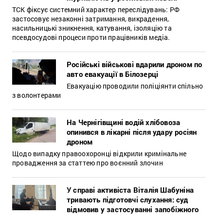
ТСК фіксує системний характер переслідувань: РФ
застосовує незаконні затримання, викрадення,
насильницькі зникнення, катування, ізоляцію та
псевдосудові процеси проти працівників медіа.
Російські військові вдарили дроном по
авто евакуації в Білозерці
Евакуацію проводили поліціянти спільно
з волонтерами
На Чернігівщині водій хлібовоза
опинився в лікарні після удару росіян
дроном
Щодо випадку правоохоронці відкрили кримінальне
провадження за статтею про воєнний злочин
У справі активіста Віталія Шабуніна
тривають підготовчі слухання: суд
відмовив у застосуванні запобіжного