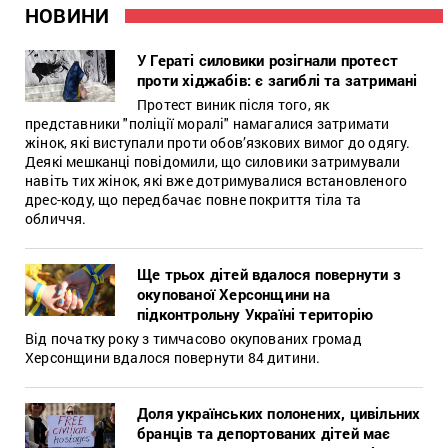
НОВИНИ
У Гераті силовики розігнали протест
проти хіджабів: є загиблі та затримані
Протест виник після того, як
представники "поліції моралі" намагалися затримати
жінок, які виступали проти обов’язкових вимог до одягу.
Деякі мешканці повідомили, що силовики затримували
навіть тих жінок, які вже дотримувалися встановленого
дрес-коду, що передбачає повне покриття тіла та
обличчя.
Ще трьох дітей вдалося повернути з
окупованої Херсонщини на
підконтрольну Україні територію
Від початку року з тимчасово окупованих громад
Херсонщини вдалося повернути 84 дитини.
Доля українських полонених, цивільних
бранців та депортованих дітей має