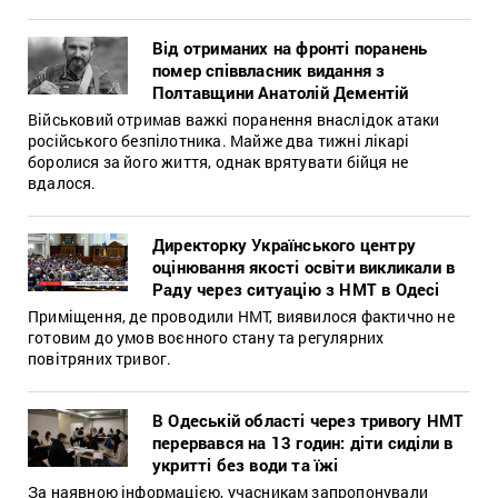
Від отриманих на фронті поранень
помер співвласник видання з
Полтавщини Анатолій Дементій
Військовий отримав важкі поранення внаслідок атаки
російського безпілотника. Майже два тижні лікарі
боролися за його життя, однак врятувати бійця не
вдалося.
Директорку Українського центру
оцінювання якості освіти викликали в
Раду через ситуацію з НМТ в Одесі
Приміщення, де проводили НМТ, виявилося фактично не
готовим до умов воєнного стану та регулярних
повітряних тривог.
В Одеській області через тривогу НМТ
перервався на 13 годин: діти сиділи в
укритті без води та їжі
За наявною інформацією, учасникам запропонували