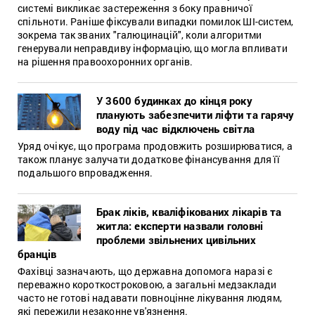
системі викликає застереження з боку правничої
спільноти. Раніше фіксували випадки помилок ШІ-систем,
зокрема так званих "галюцинацій", коли алгоритми
генерували неправдиву інформацію, що могла впливати
на рішення правоохоронних органів.
У 3600 будинках до кінця року
планують забезпечити ліфти та гарячу
воду під час відключень світла
Уряд очікує, що програма продовжить розширюватися, а
також планує залучати додаткове фінансування для її
подальшого впровадження.
Брак ліків, кваліфікованих лікарів та
житла: експерти назвали головні
проблеми звільнених цивільних
бранців
Фахівці зазначають, що державна допомога наразі є
переважно короткостроковою, а загальні медзаклади
часто не готові надавати повноцінне лікування людям,
які пережили незаконне ув'язнення.