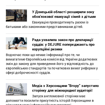
У Донецькій області розширили зону
обов’язкової евакуації сімей з дітьми
Евакуацію проводитимуть разом із
батьками або законними представниками дітей.
Рада ухвалила закон про декларації
суддів: у DEJURE попереджають про
корупційні ризики
Водночас поки що немає інформації про те, чи
вимагатиме Європейська комісія від України додаткових
змін до закону для приведення його у відповідність до
європейських стандартів та початкових вимог реформи у
сфері доброчесності суддів.
Медіа з Херсонщини “Вгору” запустило
сторінку для міжнародної аудиторії
Запуск англомовної сторінки має
допомогти посилити присутність історій Херсонщини в
міжнародному інформаційному просторі