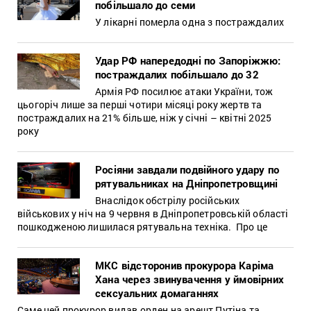
побільшало до семи
У лікарні померла одна з постраждалих
Удар РФ напередодні по Запоріжжю:
постраждалих побільшало до 32
Армія РФ посилює атаки України, тож
цьогоріч лише за перші чотири місяці року жертв та
постраждалих на 21% більше, ніж у січні – квітні 2025
року
Росіяни завдали подвійного удару по
рятувальниках на Дніпропетровщині
Внаслідок обстрілу російських
військових у ніч на 9 червня в Дніпропетровській області
пошкодженою лишилася рятувальна техніка. Про це
МКС відсторонив прокурора Каріма
Хана через звинувачення у ймовірних
сексуальних домаганнях
Саме цей прокурор видав орден на арешт Путіна та