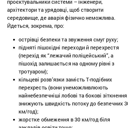
проєктувальники системи – інженери,
архітектори та урядовці, щоб створити
середовище, де аварія фізично неможлива.
Йдеться, зокрема, про:
острівці безпеки та звуження смуг руху;
підняті пішохідні переходи й перехрестя
(перехід як “лежачий поліцейський”, а
пішохід залишається на одному рівні з
тротуаром);
кільцеві розв’язки замість Т-подібних
перехресть (вони унеможливлюють
найнебезпечніші лобові та бокові зіткнення 
знижують швидкість потоку до безпечних 3
км/год);
жорстке обмеження в 30 км/год біля
закладів освіти тощо;