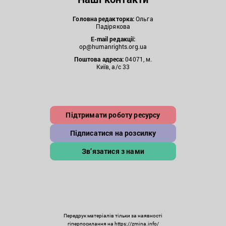
Головна редакторка:
Ольга
Падірякова
E-mail редакції:
op@humanrights.org.ua
Поштова
адреса:
04071, м.
Київ, а/с 33
Підтримати роботу ресурсу
Підписатися на розсилку
Зв’язатися з нами
Передрук матеріалів тільки за наявності
гіперпосилання на https://zmina.info/