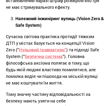
встановлений наразі штраф розміром 850 грн
не має стримувального ефекту.
Належний інжиніринг вулиць
(Vision Zero &
Safe System)
Сучасна світова практика протидії тяжким
ДТП у містах базується на концепції Vision
Zero (“
Нульовий травматизм”
) та підході Safe
System (“
Безпечна система
“). Головна
філософська аксіома полягає в тому, що
будь-якій людині властиво помилятися, але
помилка водія чи пішохода на міській вулиці
не має коштувати їм життя.
Тому значну частину відповідальності за
безпеку мають узяти на себе