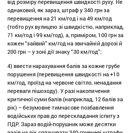
від розміру перевищення швидкості руху. Не
однаковий, як зараз, штраф у 340 грн за
перевищення на 21 км/год і на 49 км/год
(тобто рух вулицею зі швидкістю, наприклад,
71 км/год і 99 км/год), а, приміром, 100 грн за
кожен “зайвий” км/год на звичайній дорозі й
200 грн – у зоні дії знаку “30 км/год”;
4) ввести нарахування балів за кожне грубе
порушення (перевищення швидкості на +10
км/год, проїзд на червоне світло, ненадання
переваги пішоходу). У разі накопичення
критичної суми балів (наприклад, 12 балів за
рік) – безумовне тимчасове позбавлення
водійських прав до перескладання іспиту з
ПДР. Зараз водій-порушник може десятки
разів на рік сплачувати 340-гривневі штрафи