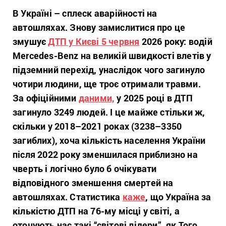
В Україні – сплеск аварійності на
автошляхах. Знову замислитися про це
змушує
ДТП у Києві 5 червня
2026 року: водій
Mercedes-Benz на великій швидкості влетів у
підземний перехід, унаслідок чого загинуло
чотири людини, ще троє отримали травми.
За офіційними
даними,
у 2025 році в ДТП
загинуло 3249 людей. І це майже стільки ж,
скільки у 2018–2021 роках (3238–3350
загиблих), хоча кількість населення України
після 2022 року зменшилася приблизно на
чверть і логічно було б очікувати
відповідного зменшення смертей на
автошляхах. Статистика
каже
, що Україна за
кількістю ДТП на 76-му місці у світі, а
оточують нас такі “світові лідери”, як Того,