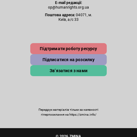
E-mail редакції:
op@humanrights.org.ua
Поштова
адреса:
04071, м.
Київ, а/с 33
Підтримати роботу ресурсу
Підписатися на розсилку
Зв’язатися з нами
Передрук матеріалів тільки за наявності
гіперпосилання на https://zmina.info/
© 2026 ZMINA