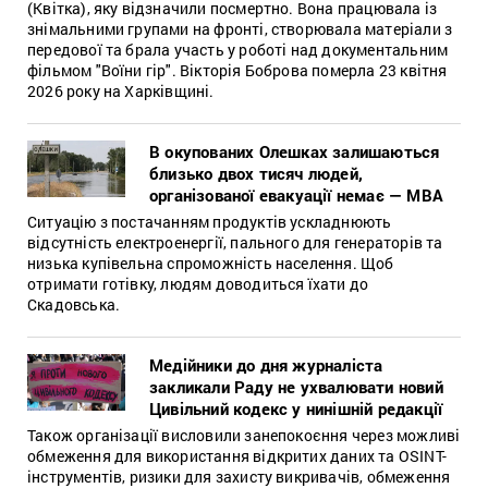
(Квітка), яку відзначили посмертно. Вона працювала із
знімальними групами на фронті, створювала матеріали з
передової та брала участь у роботі над документальним
фільмом "Воїни гір". Вікторія Боброва померла 23 квітня
2026 року на Харківщині.
В окупованих Олешках залишаються
близько двох тисяч людей,
організованої евакуації немає — МВА
Ситуацію з постачанням продуктів ускладнюють
відсутність електроенергії, пального для генераторів та
низька купівельна спроможність населення. Щоб
отримати готівку, людям доводиться їхати до
Скадовська.
Медійники до дня журналіста
закликали Раду не ухвалювати новий
Цивільний кодекс у нинішній редакції
Також організації висловили занепокоєння через можливі
обмеження для використання відкритих даних та OSINT-
інструментів, ризики для захисту викривачів, обмеження