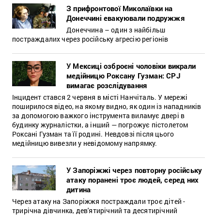
З прифронтової Миколаївки на
Донеччині евакуювали подружжя
Донеччина – один з найбільш
постраждалих через російську агресію регіонів
У Мексиці озброєні чоловіки викрали
медійницю Роксану Гузман: CPJ
вимагає розслідування
Інцидент стався 2 червня в місті Нанчіталь. У мережі
поширилося відео, на якому видно, як один із нападників
за допомогою важкого інструмента виламує двері в
будинку журналістки, а інший — погрожує пістолетом
Роксані Гузман та її родині. Невдовзі після цього
медійницю вивезли у невідомому напрямку.
У Запоріжжі через повторну російську
атаку поранені троє людей, серед них
дитина
Через атаку на Запоріжжя постраждали троє дітей -
трирічна дівчинка, дев'ятирічний та десятирічний