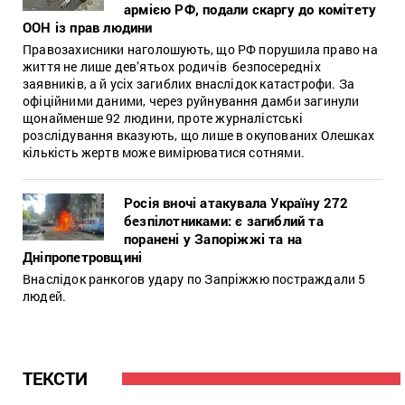
армією РФ, подали скаргу до комітету
ООН із прав людини
Правозахисники наголошують, що РФ порушила право на
життя не лише дев’ятьох родичів безпосередніх
заявників, а й усіх загиблих внаслідок катастрофи. За
офіційними даними, через руйнування дамби загинули
щонайменше 92 людини, проте журналістські
розслідування вказують, що лише в окупованих Олешках
кількість жертв може вимірюватися сотнями.
Росія вночі атакувала Україну 272
безпілотниками: є загиблий та
поранені у Запоріжжі та на
Дніпропетровщині
Внаслідок ранкогов удару по Запріжжю постраждали 5
людей.
ТЕКСТИ