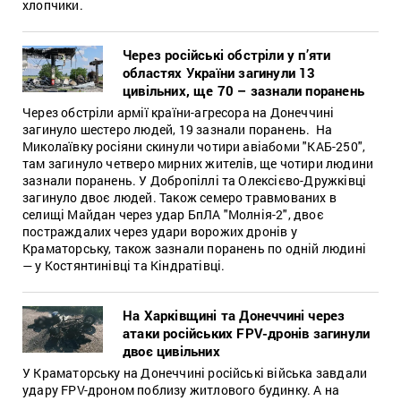
хлопчики.
Через російські обстріли у п’яти
областях України загинули 13
цивільних, ще 70 – зазнали поранень
Через обстріли армії країни-агресора на Донеччині
загинуло шестеро людей, 19 зазнали поранень. На
Миколаївку росіяни скинули чотири авіабоми "КАБ-250",
там загинуло четверо мирних жителів, ще чотири людини
зазнали поранень. У Добропіллі та Олексієво-Дружківці
загинуло двоє людей. Також семеро травмованих в
селищі Майдан через удар БпЛА "Молнія-2", двоє
постраждалих через удари ворожих дронів у
Краматорську, також зазнали поранень по одній людині
— у Костянтинівці та Кіндратівці.
На Харківщині та Донеччині через
атаки російських FPV-дронів загинули
двоє цивільних
У Краматорську на Донеччині російські війська завдали
удару FPV-дроном поблизу житлового будинку. А на