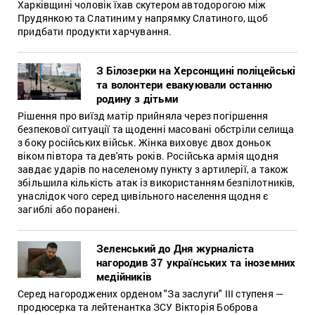
Харківщині чоловік їхав скутером автодорогою між
Прудянкою та Слатиним у напрямку Слатиного, щоб
придбати продукти харчування.
З Білозерки на Херсонщині поліцейські
та волонтери евакуювали останню
родину з дітьми
Рішення про виїзд матір прийняла через погіршення
безпекової ситуації та щоденні масовані обстріли селища
з боку російських військ. Жінка виховує двох доньок
віком півтора та дев'ять років. Російська армія щодня
завдає ударів по населеному пункту з артилерії, а також
збільшила кількість атак із використанням безпілотників,
унаслідок чого серед цивільного населення щодня є
загиблі або поранені.
Зеленський до Дня журналіста
нагородив 37 українських та іноземних
медійників
Серед нагороджених орденом "За заслуги" ІІІ ступеня —
продюсерка та лейтенантка ЗСУ Вікторія Боброва