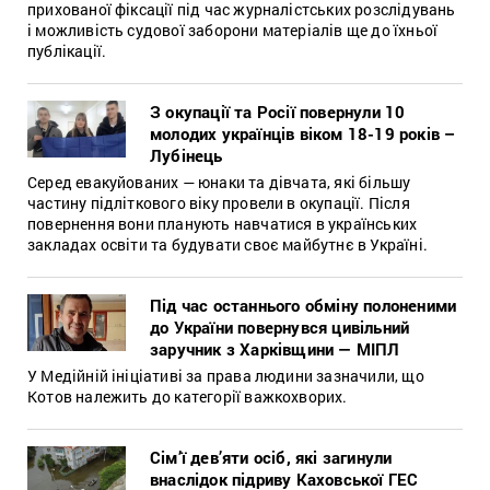
прихованої фіксації під час журналістських розслідувань
і можливість судової заборони матеріалів ще до їхньої
публікації.
З окупації та Росії повернули 10
молодих українців віком 18-19 років –
Лубінець
Серед евакуйованих — юнаки та дівчата, які більшу
частину підліткового віку провели в окупації. Після
повернення вони планують навчатися в українських
закладах освіти та будувати своє майбутнє в Україні.
Під час останнього обміну полоненими
до України повернувся цивільний
заручник з Харківщини — МІПЛ
У Медійній ініціативі за права людини зазначили, що
Котов належить до категорії важкохворих.
Сім’ї дев’яти осіб, які загинули
внаслідок підриву Каховської ГЕС