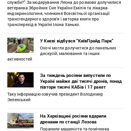
служби?" За модерування Леона до розмови долучилися
ветеранка Збройних Сил України Емілія та лікарка-
ендокринологиня, членкиня Всесвітньої організації
трансгендерного здоров'я і авторка книги про
трансперехід в Україні Ілона Ханько.
У Києві відбувся “КиївПрайд Парк”
Охочі могли долучитися до панельних
дискусій, малювання та інших
активностей
За тиждень росіяни випустили по
Україні майже дві тисячі дронів, понад
півтори тисячі КАБів і 17 ракет
Таку інформацію озвучив президент Володимир
Зеленський
На Харківщині росіяни вдарили
дронами по станції Лозова
Поранили машиніста та помічника