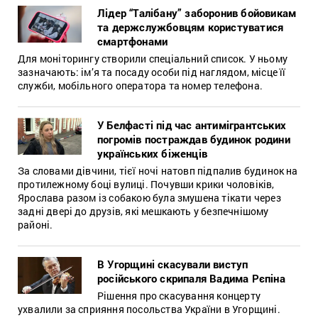
Лідер “Талібану” заборонив бойовикам
та держслужбовцям користуватися
смартфонами
Для моніторингу створили спеціальний список. У ньому
зазначають: ім’я та посаду особи під наглядом, місце її
служби, мобільного оператора та номер телефона.
У Белфасті під час антимігрантських
погромів постраждав будинок родини
українських біженців
За словами дівчини, тієї ночі натовп підпалив будинок на
протилежному боці вулиці. Почувши крики чоловіків,
Ярослава разом із собакою була змушена тікати через
задні двері до друзів, які мешкають у безпечнішому
районі.
В Угорщині скасували виступ
російського скрипаля Вадима Рєпіна
Рішення про скасування концерту
ухвалили за сприяння посольства України в Угорщині.