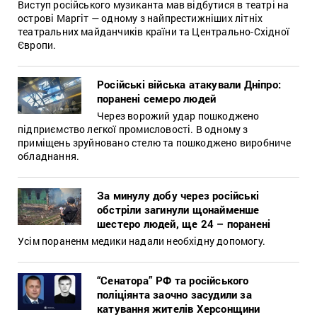
Виступ російського музиканта мав відбутися в театрі на
острові Маргіт — одному з найпрестижніших літніх
театральних майданчиків країни та Центрально-Східної
Європи.
Російські війська атакували Дніпро:
поранені семеро людей
Через ворожий удар пошкоджено
підприємство легкої промисловості. В одному з
приміщень зруйновано стелю та пошкоджено виробниче
обладнання.
За минулу добу через російські
обстріли загинули щонайменше
шестеро людей, ще 24 – поранені
Усім пораненм медики надали необхідну допомогу.
“Сенатора” РФ та російського
поліціянта заочно засудили за
катування жителів Херсонщини