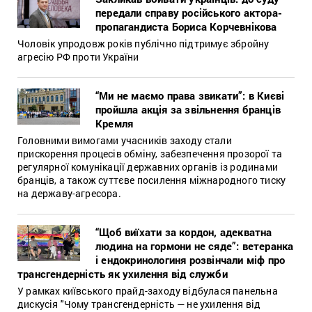
передали справу російського актора-
пропагандиста Бориса Корчевнікова
Чоловік упродовж років публічно підтримує збройну
агресію РФ проти України
“Ми не маємо права звикати”: в Києві
пройшла акція за звільнення бранців
Кремля
Головними вимогами учасників заходу стали
прискорення процесів обміну, забезпечення прозорої та
регулярної комунікації державних органів із родинами
бранців, а також суттєве посилення міжнародного тиску
на державу-агресора.
“Щоб виїхати за кордон, адекватна
людина на гормони не сяде”: ветеранка
і ендокринологиня розвінчали міф про
трансгендерність як ухилення від служби
У рамках київського прайд-заходу відбулася панельна
дискусія "Чому трансгендерність — не ухилення від