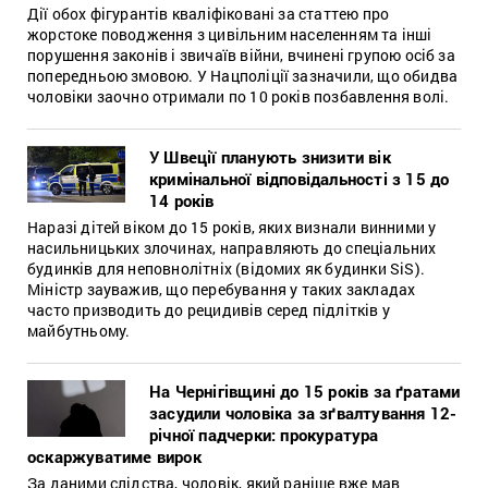
Дії обох фігурантів кваліфіковані за статтею про
жорстоке поводження з цивільним населенням та інші
порушення законів і звичаїв війни, вчинені групою осіб за
попередньою змовою. У Нацполіції зазначили, що обидва
чоловіки заочно отримали по 10 років позбавлення волі.
У Швеції планують знизити вік
кримінальної відповідальності з 15 до
14 років
Наразі дітей віком до 15 років, яких визнали винними у
насильницьких злочинах, направляють до спеціальних
будинків для неповнолітніх (відомих як будинки SiS).
Міністр зауважив, що перебування у таких закладах
часто призводить до рецидивів серед підлітків у
майбутньому.
На Чернігівщині до 15 років за ґратами
засудили чоловіка за зґвалтування 12-
річної падчерки: прокуратура
оскаржуватиме вирок
За даними слідства, чоловік, який раніше вже мав