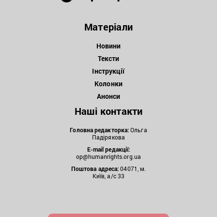
Матеріали
Новини
Тексти
Інструкції
Колонки
Анонси
Наші контакти
Головна редакторка:
Ольга
Падірякова
E-mail редакції:
op@humanrights.org.ua
Поштова
адреса:
04071, м.
Київ, а/с 33