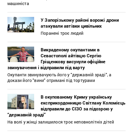
машиніста
У Запорізькому районі ворожі дрони
атакували автівки цивільних
Поранені троє людей
Викраденому окупантами в
Севастополі айтівцю Сергію
Гріщенкову висунули офіційне
звинувачення і відправили під варту
Окупанти звинувачують його у "державній зраді", а
докази його "вини" отримані під тортурами
В окупованому Криму українську
експрикордонницю Світлану Коломієць
відправили до СІЗО за підозрою у
“державній зраді”
На волі у жінці залишилося троє неповнолітніх дітей