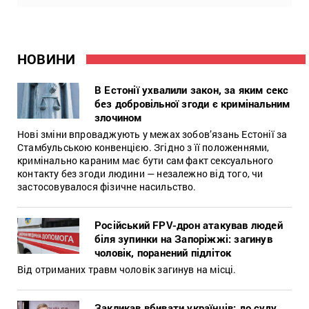
НОВИНИ
В Естонії ухвалили закон, за яким секс
без добровільної згоди є кримінальним
злочином
Нові зміни впроваджують у межах зобов’язань Естонії за
Стамбульською конвенцією. Згідно з її положеннями,
кримінально караним має бути сам факт сексуального
контакту без згоди людини — незалежно від того, чи
застосовувалося фізичне насильство.
Російський FPV-дрон атакував людей
біля зупинки на Запоріжжі: загинув
чоловік, поранений підліток
Від отриманих травм чоловік загинув на місці.
Закликав вбивати українців: до суду