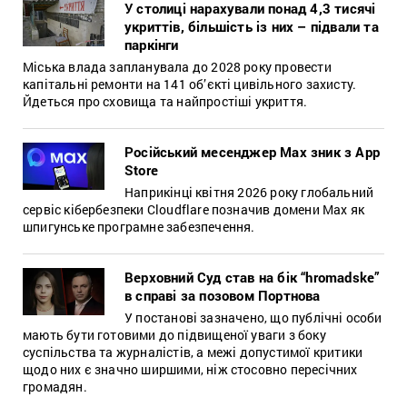
У столиці нарахували понад 4,3 тисячі
укриттів, більшість із них – підвали та
паркінги
Міська влада запланувала до 2028 року провести
капітальні ремонти на 141 об’єкті цивільного захисту.
Йдеться про сховища та найпростіші укриття.
Російський месенджер Max зник з App
Store
Наприкінці квітня 2026 року глобальний
сервіс кібербезпеки Cloudflare позначив домени Max як
шпигунське програмне забезпечення.
Верховний Суд став на бік “hromadske”
в справі за позовом Портнова
У постанові зазначено, що публічні особи
мають бути готовими до підвищеної уваги з боку
суспільства та журналістів, а межі допустимої критики
щодо них є значно ширшими, ніж стосовно пересічних
громадян.