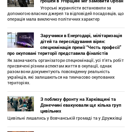
грошей в Угорщині міг замовити Орбан
Угорські журанлісти встановили за
допомогою власних джерел та відповідей посадовців, що
операція мала виключно політичних характер
Заручники в Енергодарі, мілітаризація
дітей та переслідування вірян:
спецномінація премії “Честь професії”
про окуповані території представила фіналістів
Як зазначають організатори спецномінації, усі п’ять робіт
присвячені різним аспектам життя в окупації, однак
разом вони документують повсякденну реальність
українців, які залишаються на тимчасово окупованих
територіях.
З поблизу фронту на Харківщині та
Донеччині евакуювали ще кілька груп
цивільних
Цивільні лишались у Вовчанській громаді та у Дружківці