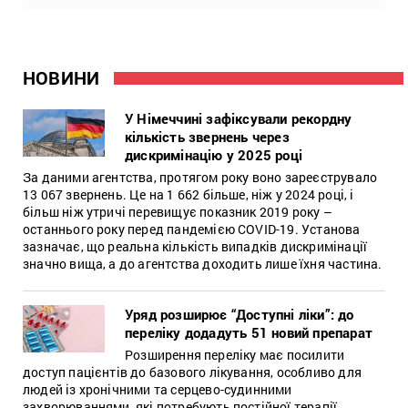
НОВИНИ
У Німеччині зафіксували рекордну
кількість звернень через
дискримінацію у 2025 році
За даними агентства, протягом року воно зареєструвало
13 067 звернень. Це на 1 662 більше, ніж у 2024 році, і
більш ніж утричі перевищує показник 2019 року –
останнього року перед пандемією COVID-19. Установа
зазначає, що реальна кількість випадків дискримінації
значно вища, а до агентства доходить лише їхня частина.
Уряд розширює “Доступні ліки”: до
переліку додадуть 51 новий препарат
Розширення переліку має посилити
доступ пацієнтів до базового лікування, особливо для
людей із хронічними та серцево-судинними
захворюваннями, які потребують постійної терапії.