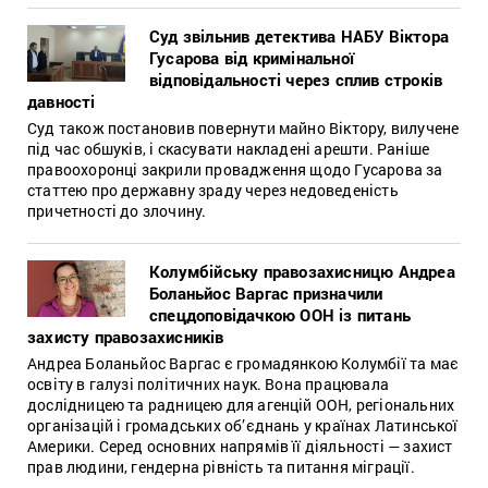
Суд звільнив детектива НАБУ Віктора
Гусарова від кримінальної
відповідальності через сплив строків
давності
Суд також постановив повернути майно Віктору, вилучене
під час обшуків, і скасувати накладені арешти. Раніше
правоохоронці закрили провадження щодо Гусарова за
статтею про державну зраду через недоведеність
причетності до злочину.
Колумбійську правозахисницю Андреа
Боланьйос Варгас призначили
спецдоповідачкою ООН із питань
захисту правозахисників
Андреа Боланьйос Варгас є громадянкою Колумбії та має
освіту в галузі політичних наук. Вона працювала
дослідницею та радницею для агенцій ООН, регіональних
організацій і громадських об’єднань у країнах Латинської
Америки. Серед основних напрямів її діяльності — захист
прав людини, гендерна рівність та питання міграції.