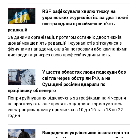
RSF зафіксували хвилю тиску на
українських журналістів: за два тижні
постраждали щонайменше п’ять
редакцій
За даними організації, протягом останніх двох тижнів
щонайменше п’ять редакцій і журналістів зіткнулися з
фізичними нападами, онлайн-погрозами або кампаніями
дискредитації через свою професійну діяльність.
У шести областях люди подекуди без
світла через обстріли РФ, а на
Сумщині росіяни вдарили по
працівнику обленерго
Попри руйнування відключень за графіками на 4 червня
не прогнозують, але просять ощадливо користуватись
електроприладами у проміжках з 10 до 16 та з 18 по 22
годин
Викрадення українських інкасаторів та