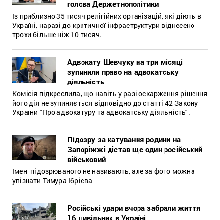
голова Держетнополітики
Із приблизно 35 тисяч релігійних організацій, які діють в
Україні, наразі до критичної інфраструктури віднесено
трохи більше ніж 10 тисяч.
Адвокату Шевчуку на три місяці
зупинили право на адвокатську
діяльність
Комісія підкреслила, що навіть у разі оскарження рішення
його дія не зупиняється відповідно до статті 42 Закону
України "Про адвокатуру та адвокатську діяльність".
Підозру за катування родини на
Запоріжжі дістав ще один російський
військовий
Імені підозрюваного не називають, але за фото можна
упізнати Тимура Ібрієва
Російські удари вчора забрали життя
16 цивільних в Україні