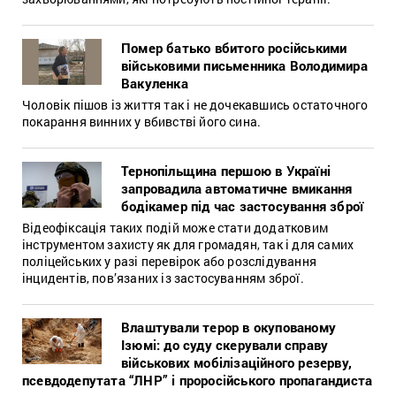
Помер батько вбитого російськими
військовими письменника Володимира
Вакуленка
Чоловік пішов із життя так і не дочекавшись остаточного
покарання винних у вбивстві його сина.
Тернопільщина першою в Україні
запровадила автоматичне вмикання
бодікамер під час застосування зброї
Відеофіксація таких подій може стати додатковим
інструментом захисту як для громадян, так і для самих
поліцейських у разі перевірок або розслідування
інцидентів, пов’язаних із застосуванням зброї.
Влаштували терор в окупованому
Ізюмі: до суду скерували справу
військових мобілізаційного резерву,
псевдодепутата “ЛНР” і проросійського пропагандиста