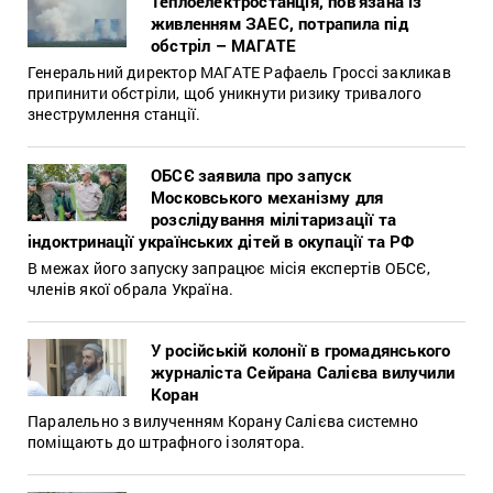
Теплоелектростанція, пов’язана із
живленням ЗАЕС, потрапила під
обстріл – МАГАТЕ
Генеральний директор МАГАТЕ Рафаель Гроссі закликав
припинити обстріли, щоб уникнути ризику тривалого
знеструмлення станції.
ОБСЄ заявила про запуск
Московського механізму для
розслідування мілітаризації та
індоктринації українських дітей в окупації та РФ
В межах його запуску запрацює місія експертів ОБСЄ,
членів якої обрала Україна.
У російській колонії в громадянського
журналіста Сейрана Салієва вилучили
Коран
Паралельно з вилученням Корану Салієва системно
поміщають до штрафного ізолятора.