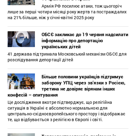
Армія РФ посилює атаки, тож цьогоріч
лише за перші чотири місяці року жертв та постраждалих
на 21% більше, ніж у січні-квітні 2025 року
ОБСЄ закликає до 19 червня надсилати
інформацію про депортацію
українських дітей
41 держава підтримала Московський механізм ОБСЄ для
розслідування депортації дітей
Більше половини українців підтримує
заборону УПЦ через зв’язки з Росією,
третина не довіряє вірянам інших
конфесій – опитування
Це дослідження вкотре підтверджує, що релігійна
ситуація в Україні є абсолютно нормальною для
центрально-східноєвропейського простору і відображає
те, що відбувається з релігією в Європі і світі.