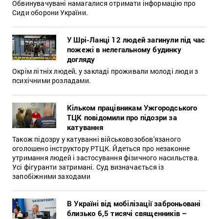
Обвинувачувані намагалися отримати інформацію про
Сиди оборони України.
У Шрі-Ланці 12 людей загинули під час
пожежі в нелегальному будинку
догляду
Окрім літніх людей, у закладі проживали молоді люди з
психічними розладами.
Кільком працівникам Ужгородського
ТЦК повідомили про підозри за
катування
Також підозру у катуванні військовозобов'язаного
оголошено інструктору РТЦК. Йдеться про незаконне
утримання людей і застосування фізичного насильства.
Усі фігуранти затримані. Суд визначається із
запобіжними заходами
В Україні від мобілізації заброньовані
близько 6,5 тисячі священників –